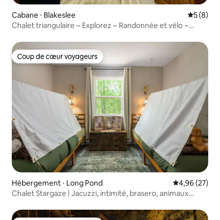
Cabane ⋅ Blakeslee
Évaluatio
5 (8)
Chalet triangulaire ~ Explorez ~ Randonnée et vélo ~
Unique
Coup de cœur voyageurs
Coup de cœur voyageurs
Hébergement ⋅ Long Pond
Évaluation mo
4,96 (27)
Chalet Stargaze | Jacuzzi, intimité, brasero, animaux
acceptés