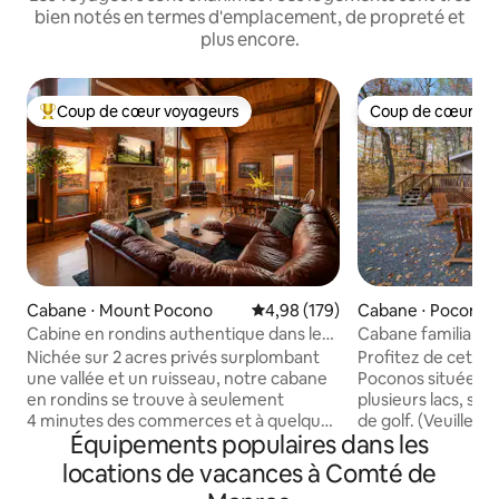
bien notés en termes d'emplacement, de propreté et
plus encore.
Coup de cœur voyageurs
Coup de cœur vo
Coups de cœur voyageurs les plus appréciés
Coup de cœur vo
Cabane ⋅ Mount Pocono
Évaluation moyenne sur la base 
4,98 (179)
Cabane ⋅ Pocono 
Cabine en rondins authentique dans les
Cabane familiale I 
Poconos | Vue, jacuzzi et salle de jeux
Poconos
Nichée sur 2 acres privés surplombant
Profitez de cette
une vallée et un ruisseau, notre cabane
Poconos située à 
en rondins se trouve à seulement
plusieurs lacs, stat
4 minutes des commerces et à quelques
de golf. (Veuillez 
Équipements populaires dans les
minutes en voiture de Camelback,
est PRIVÉ et que 
Kalahari et Great Wolf Lodge. Beaucoup
d'abonnement.) Télévision → connectée
locations de vacances à Comté de
d'espace dans le salon confortable, le
→ Wi-Fi fiable Cui