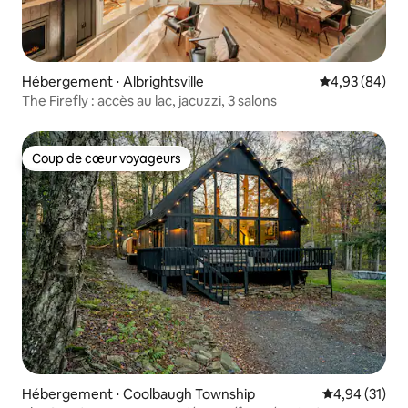
Hébergement ⋅ Albrightsville
Évaluation mo
4,93 (84)
The Firefly : accès au lac, jacuzzi, 3 salons
Coup de cœur voyageurs
Coup de cœur voyageurs
Hébergement ⋅ Coolbaugh Township
Évaluation mo
4,94 (31)