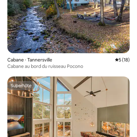
Cabane ⋅ Tannersville
Évaluation
5 (18)
Cabane au bord du ruisseau Pocono
Superhôte
Superhôte