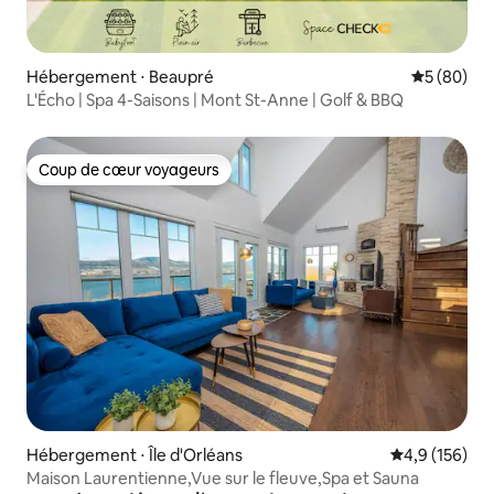
Hébergement ⋅ Beaupré
Évaluation
5 (80)
L'Écho | Spa 4-Saisons | Mont St-Anne | Golf & BBQ
Coup de cœur voyageurs
Coup de cœur voyageurs
Hébergement ⋅ Île d'Orléans
Évaluation mo
4,9 (156)
Maison Laurentienne,Vue sur le fleuve,Spa et Sauna