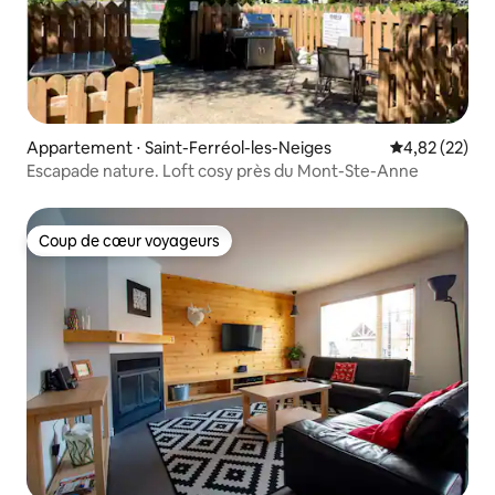
Appartement ⋅ Saint-Ferréol-les-Neiges
Évaluation mo
4,82 (22)
Escapade nature. Loft cosy près du Mont-Ste-Anne
Coup de cœur voyageurs
Coup de cœur voyageurs