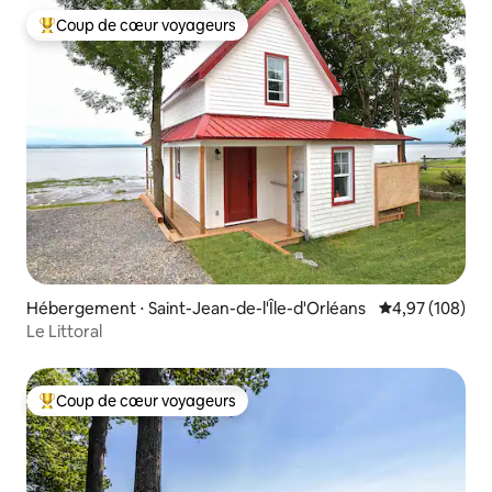
Coup de cœur voyageurs
Coups de cœur voyageurs les plus appréciés
Hébergement ⋅ Saint-Jean-de-l'Île-d'Orléans
Évaluation moy
4,97 (108)
Le Littoral
Coup de cœur voyageurs
Coups de cœur voyageurs les plus appréciés