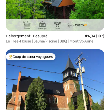
Hébergement ⋅ Beaupré
Évaluation moy
4,94 (107)
Le Tree-House | Sauna/Piscine | BBQ | Mont St-Anne
Coup de cœur voyageurs
Coups de cœur voyageurs les plus appréciés