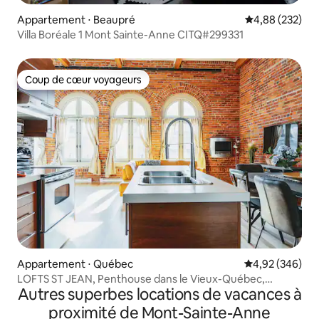
Appartement ⋅ Beaupré
Évaluation moy
4,88 (232)
Villa Boréale 1 Mont Sainte-Anne CITQ#299331
Coup de cœur voyageurs
Coup de cœur voyageurs
Appartement ⋅ Québec
Évaluation moy
4,92 (346)
LOFTS ST JEAN, Penthouse dans le Vieux-Québec,
Autres superbes locations de vacances à
Emplacement A1
proximité de Mont-Sainte-Anne