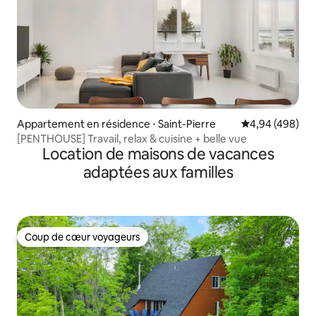
Appartement en résidence ⋅ Saint-Pierre
Évaluation moy
4,94 (498)
[PENTHOUSE] Travail, relax & cuisine + belle vue
Location de maisons de vacances
adaptées aux familles
Coup de cœur voyageurs
Coup de cœur voyageurs