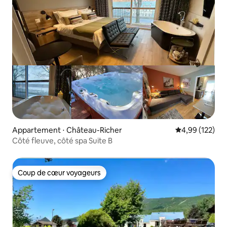
Appartement ⋅ Château-Richer
Évaluation moy
4,99 (122)
Côté fleuve, côté spa Suite B
Coup de cœur voyageurs
Coup de cœur voyageurs