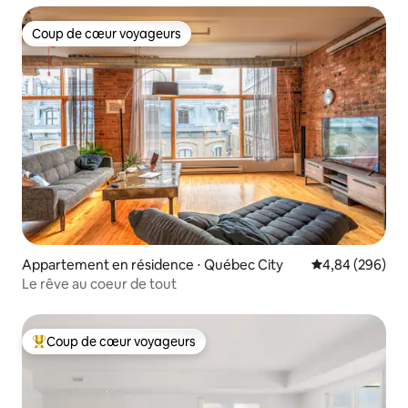
Coup de cœur voyageurs
Coup de cœur voyageurs
Appartement en résidence ⋅ Québec City
Évaluation moy
4,84 (296)
Le rêve au coeur de tout
Coup de cœur voyageurs
Coups de cœur voyageurs les plus appréciés