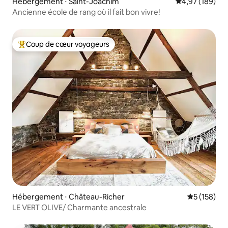
Hébergement ⋅ Saint-Joachim
Évaluation moy
4,97 (189)
Ancienne école de rang où il fait bon vivre!
Coup de cœur voyageurs
Coups de cœur voyageurs les plus appréciés
Hébergement ⋅ Château-Richer
Évaluation 
5 (158)
LE VERT OLIVE/ Charmante ancestrale