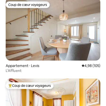
Coup de cœur voyageurs
Coup de cœur voyageurs
Appartement ⋅ Levis
Évaluation moy
4,98 (105)
L’Affluent
Coup de cœur voyageurs
Coups de cœur voyageurs les plus appréciés