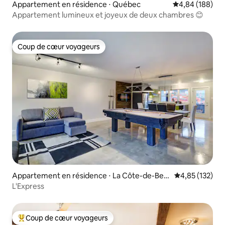
Appartement en résidence ⋅ Québec
Évaluation moy
4,84 (188)
Appartement lumineux et joyeux de deux chambres 😊
Coup de cœur voyageurs
Coup de cœur voyageurs
Appartement en résidence ⋅ La Côte-de-Bea
Évaluation moy
4,85 (132)
upré Regional County Municipality
L'Express
Coup de cœur voyageurs
Coups de cœur voyageurs les plus appréciés