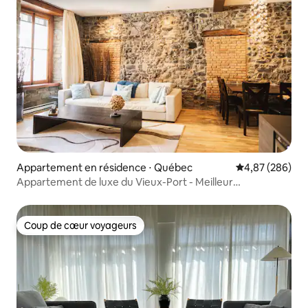
Appartement en résidence ⋅ Québec
Évaluation moy
4,87 (286)
Appartement de luxe du Vieux-Port - Meilleur
emplacement Année/Mois/c
Coup de cœur voyageurs
Coup de cœur voyageurs