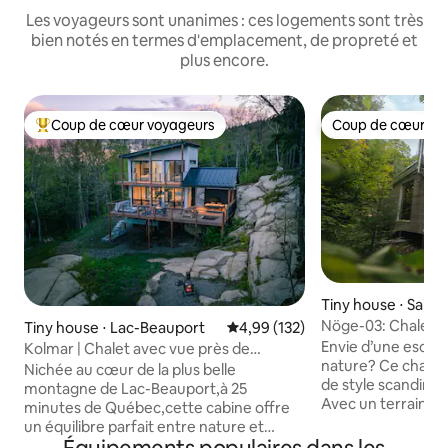
Les voyageurs sont unanimes : ces logements sont très
bien notés en termes d'emplacement, de propreté et
plus encore.
Coup de cœur voyageurs
Coup de cœur vo
Coups de cœur voyageurs les plus appréciés
Coup de cœur vo
Tiny house ⋅ Sainte
de-Laval
Nöge-03: Chalet 
Tiny house ⋅ Lac-Beauport
Évaluation moyenne sur la base 
4,99 (132)
nature(#CITQ 298
Envie d’une escap
Kolmar | Chalet avec vue près de
nature? Ce chalet
Québec
Nichée au cœur de la plus belle
de style scandina
montagne de Lac-Beauport,à 25
Avec un terrain de 
minutes de Québec,cette cabine offre
carrés, vous pourre
un équilibre parfait entre nature et
d’une rivière, de 
confort. Située au Domaine Le