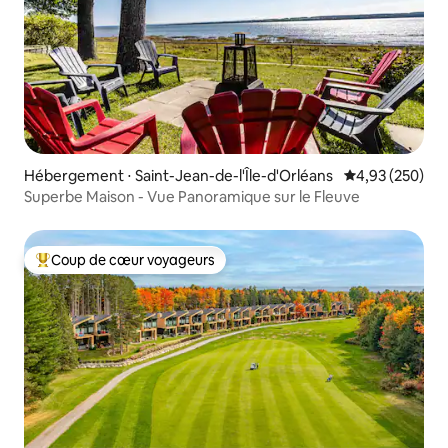
Hébergement ⋅ Saint-Jean-de-l'Île-d'Orléans
Évaluation moy
4,93 (250)
Superbe Maison - Vue Panoramique sur le Fleuve
Coup de cœur voyageurs
Coups de cœur voyageurs les plus appréciés