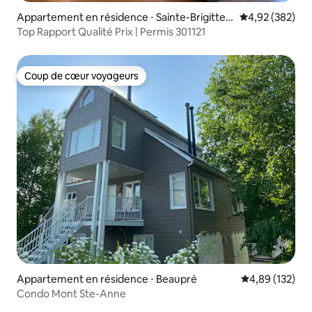
Appartement en résidence ⋅ Sainte-Brigitte-
Évaluation moy
4,92 (382)
de-Laval
Top Rapport Qualité Prix | Permis 301121
Coup de cœur voyageurs
Coup de cœur voyageurs
Appartement en résidence ⋅ Beaupré
Évaluation moy
4,89 (132)
Condo Mont Ste-Anne