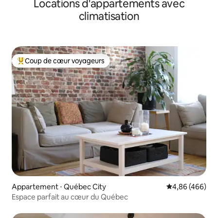
Locations d'appartements avec
climatisation
Coup de cœur voyageurs
Coups de cœur voyageurs les plus appréciés
Appartement ⋅ Québec City
Évaluation moy
4,86 (466)
Espace parfait au cœur du Québec