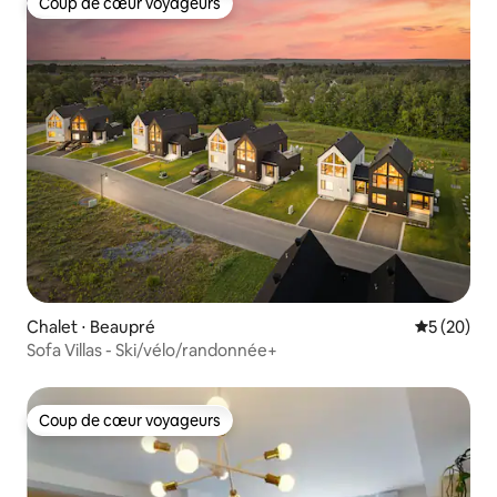
Coup de cœur voyageurs
Coup de cœur voyageurs
Chalet ⋅ Beaupré
Évaluation
5 (20)
Sofa Villas - Ski/vélo/randonnée+
Coup de cœur voyageurs
Coup de cœur voyageurs