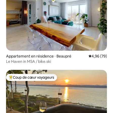
Appartement en résidence ⋅ Beaupré
Évaluation mo
4,96 (79)
Le Haven in MSA / bike.ski
Coup de cœur voyageurs
Coups de cœur voyageurs les plus appréciés