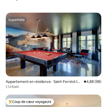
Superhôte
Superhôte
Appartement en résidence ⋅ Saint-Ferréol-les
Évaluation mo
4,88 (98)
-Neiges
L'Urbain
Coup de cœur voyageurs
Coups de cœur voyageurs les plus appréciés