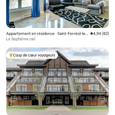
Appartement en résidence ⋅ Saint-Ferréol-les
Évaluation mo
4,94 (82)
-Neiges
Le Septième ciel
Coup de cœur voyageurs
Coups de cœur voyageurs les plus appréciés