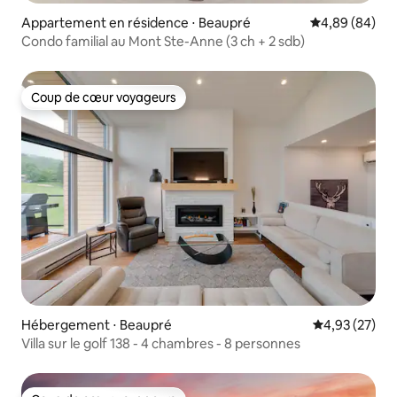
Appartement en résidence ⋅ Beaupré
Évaluation mo
4,89 (84)
Condo familial au Mont Ste-Anne (3 ch + 2 sdb)
Coup de cœur voyageurs
Coup de cœur voyageurs
Hébergement ⋅ Beaupré
Évaluation mo
4,93 (27)
Villa sur le golf 138 - 4 chambres - 8 personnes