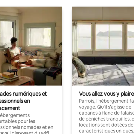
des numériques et
Vous allez vous y plaire
essionnels en
Parfois, l'hébergement fai
voyage. Qu'il s'agisse de
acement
cabanes à flanc de falais
hébergements
de péniches tranquilles, 
rtables pour les
locations sont dotées de
ssionnels nomades et en
caractéristiques uniques
ravail disposant du wifi