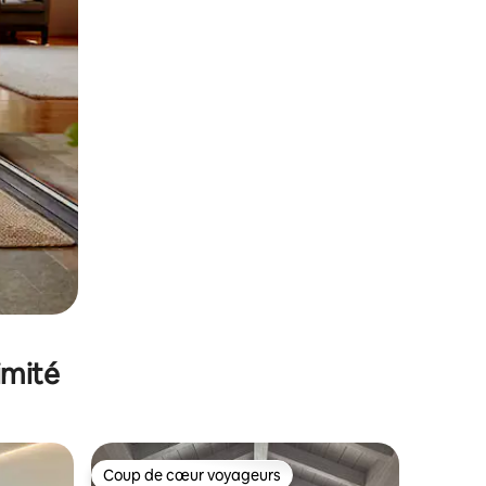
imité
Coup de cœur voyageurs
Coup de cœur voyageurs