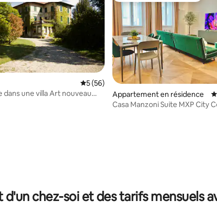
 la base de 122 commentaires : 4,94 sur 5
Évaluation moyenne sur la base de 56 co
5 (56)
e dans une villa Art nouveau
Appartement en résidence
É
Casa Manzoni Suite MXP 
t d'un chez-soi et des tarifs mensuels 