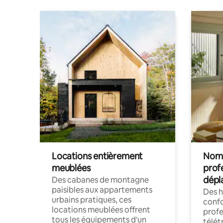
Locations entièrement
Noma
meublées
prof
dépl
Des cabanes de montagne
paisibles aux appartements
Des 
urbains pratiques, ces
confo
locations meublées offrent
profe
tous les équipements d'un
télét