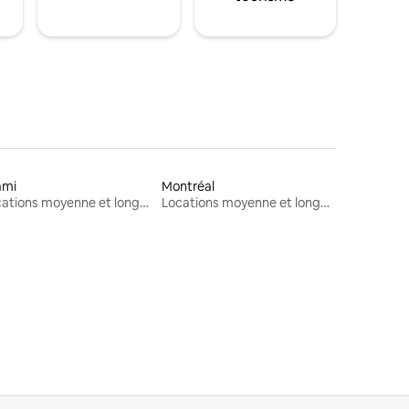
ami
Montréal
Locations moyenne et longue durée
Locations moyenne et longue durée