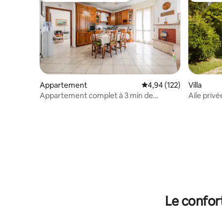
Appartement
Évaluation moyenne sur
4,94 (122)
Villa
Appartement complet à 3 min de
Aile privé
Malpensa MXP.
avec parc
Le confor