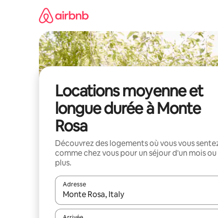
Aller
directement
au
contenu
Locations moyenne et
longue durée à Monte
Rosa
Découvrez des logements où vous vous sente
comme chez vous pour un séjour d'un mois ou
plus.
Adresse
Lorsque les résultats s'affichent, utilisez les flèc
Arrivée