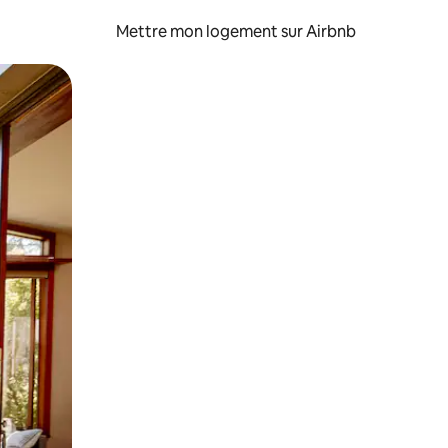
Mettre mon logement sur Airbnb
sant glisser.