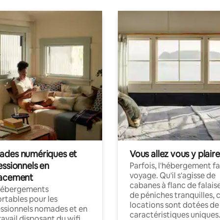
des numériques et
Vous allez vous y plaire
essionnels en
Parfois, l'hébergement fai
voyage. Qu'il s'agisse de
acement
cabanes à flanc de falais
hébergements
de péniches tranquilles, 
rtables pour les
locations sont dotées de
ssionnels nomades et en
caractéristiques uniques
ravail disposant du wifi