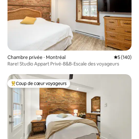
Chambre privée ⋅ Montréal
Évaluation 
5 (140)
Rare! Studio Appart Privé-B&B-Escale des voyageurs
Coup de cœur voyageurs
Coups de cœur voyageurs les plus appréciés