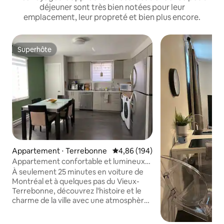
déjeuner sont très bien notées pour leur
emplacement, leur propreté et bien plus encore.
Superhôte
Superhôte
Appartement ⋅ Terrebonne
Évaluation moyenne sur la base 
4,86 (194)
Appartement confortable et lumineux
dans le Vieux-Terrebonne historique
À seulement 25 minutes en voiture de
Montréal et à quelques pas du Vieux-
Terrebonne, découvrez l'histoire et le
charme de la ville avec une atmosphère
européenne le long de la rivière Mille Iles.
Explorez à pied pour trouver des