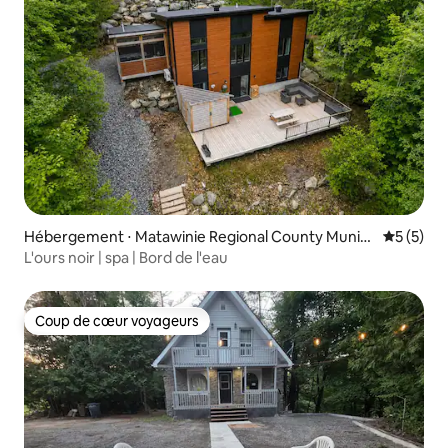
Hébergement ⋅ Matawinie Regional County Munici
Évaluatio
5 (5)
pality
L'ours noir | spa | Bord de l'eau
Coup de cœur voyageurs
Coup de cœur voyageurs