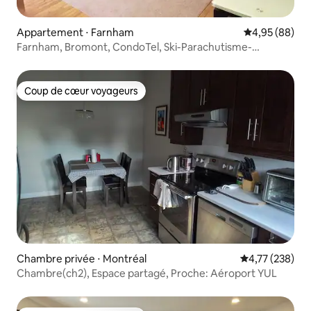
Appartement ⋅ Farnham
Évaluation mo
4,95 (88)
Farnham, Bromont, CondoTel, Ski-Parachutisme-
Vignobles
Coup de cœur voyageurs
Coup de cœur voyageurs
Chambre privée ⋅ Montréal
Évaluation moy
4,77 (238)
Chambre(ch2), Espace partagé, Proche: Aéroport YUL