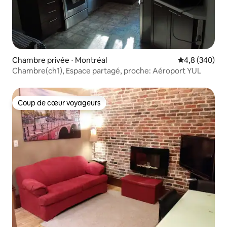
Chambre privée ⋅ Montréal
Évaluation mo
4,8 (340)
Chambre(ch1), Espace partagé, proche: Aéroport YUL
Coup de cœur voyageurs
Coup de cœur voyageurs