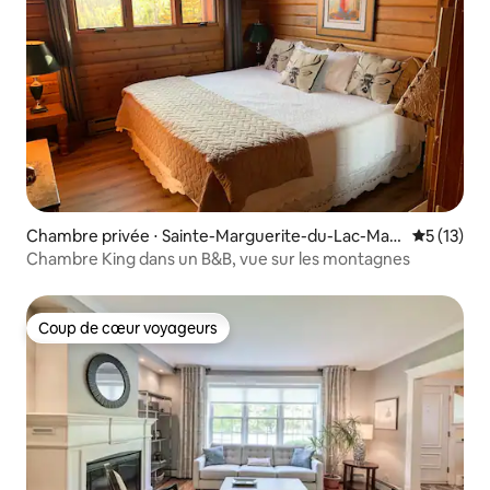
Chambre privée ⋅ Sainte-Marguerite-du-Lac-Mas
Évaluation
5 (13)
son
Chambre King dans un B&B, vue sur les montagnes
Coup de cœur voyageurs
Coup de cœur voyageurs