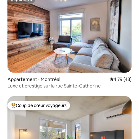
Superhôte
Appartement ⋅ Montréal
Évaluation mo
4,79 (43)
Luxe et prestige sur la rue Sainte-Catherine
Coup de cœur voyageurs
Coups de cœur voyageurs les plus appréciés