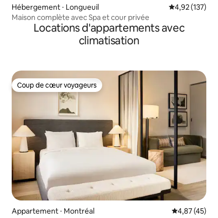
Hébergement ⋅ Longueuil
Évaluation moy
4,92 (137)
Maison complète avec Spa et cour privée
Locations d'appartements avec
climatisation
Coup de cœur voyageurs
Coup de cœur voyageurs
Appartement ⋅ Montréal
Évaluation mo
4,87 (45)