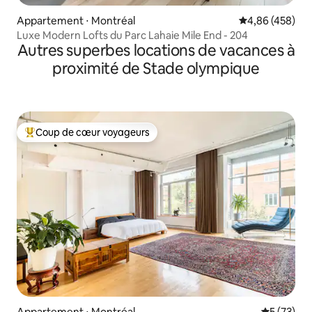
Appartement ⋅ Montréal
Évaluation moy
4,86 (458)
Luxe Modern Lofts du Parc Lahaie Mile End - 204
Autres superbes locations de vacances à
proximité de Stade olympique
Coup de cœur voyageurs
Coups de cœur voyageurs les plus appréciés
Appartement ⋅ Montréal
Évaluation
5 (73)