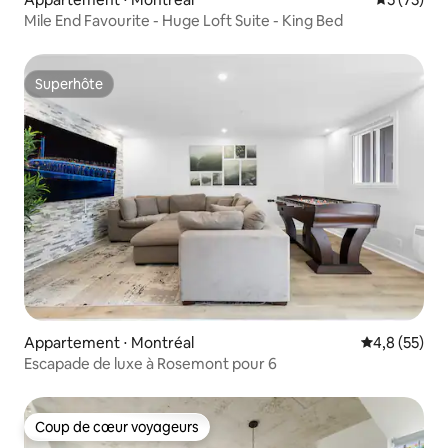
Mile End Favourite - Huge Loft Suite - King Bed
Superhôte
Superhôte
Appartement ⋅ Montréal
Évaluation m
4,8 (55)
Escapade de luxe à Rosemont pour 6
Coup de cœur voyageurs
Coup de cœur voyageurs