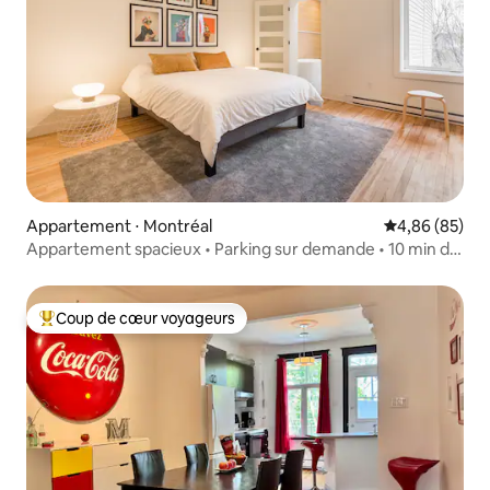
Appartement ⋅ Montréal
Évaluation mo
4,86 (85)
Appartement spacieux • Parking sur demande • 10 min du
centre-ville
Coup de cœur voyageurs
Coups de cœur voyageurs les plus appréciés