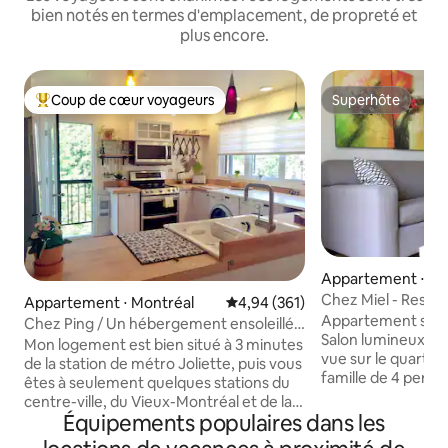
bien notés en termes d'emplacement, de propreté et
plus encore.
Coup de cœur voyageurs
Superhôte
Coups de cœur voyageurs les plus appréciés
Superhôte
Appartement ⋅ Mo
Chez Miel - Respi
Appartement ⋅ Montréal
Évaluation moyenne sur la base 
4,94 (361)
vous êtes chez vo
Appartement spac
Chez Ping / Un hébergement ensoleillé
Salon lumineux av
et confortable !
Mon logement est bien situé à 3 minutes
vue sur le quartier
de la station de métro Joliette, puis vous
famille de 4 perso
êtes à seulement quelques stations du
voyageant ensemb
centre-ville, du Vieux-Montréal et de la
privées 1ère : lit K
Équipements populaires dans les
Place des Festivals. Il est proche du
simples) 2e : lit q
stade olympique et du jardin botanique.