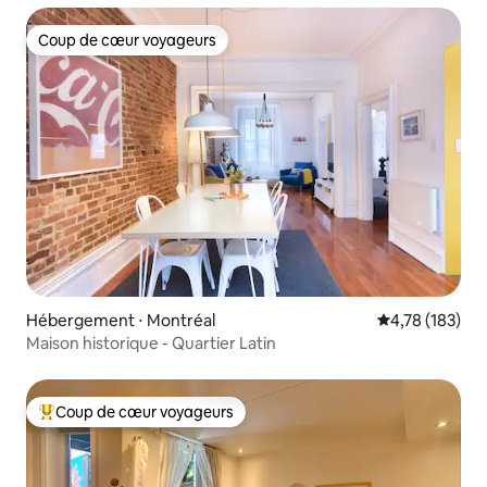
Coup de cœur voyageurs
Coup de cœur voyageurs
Hébergement ⋅ Montréal
Évaluation moy
4,78 (183)
Maison historique - Quartier Latin
Coup de cœur voyageurs
Coups de cœur voyageurs les plus appréciés