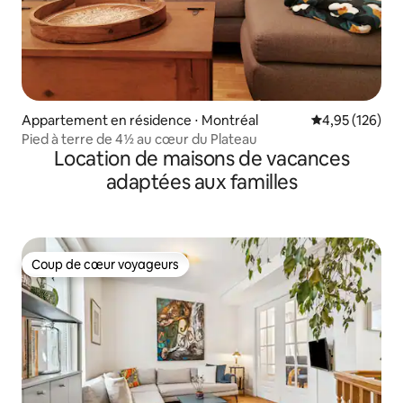
Appartement en résidence ⋅ Montréal
Évaluation moy
4,95 (126)
Pied à terre de 4½ au cœur du Plateau
Location de maisons de vacances
adaptées aux familles
Coup de cœur voyageurs
Coup de cœur voyageurs