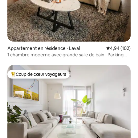
Appartement en résidence ⋅ Laval
Évaluation moy
4,94 (102)
1 chambre moderne avec grande salle de bain | Parking
gratuit | Près de YUL
Coup de cœur voyageurs
Coups de cœur voyageurs les plus appréciés