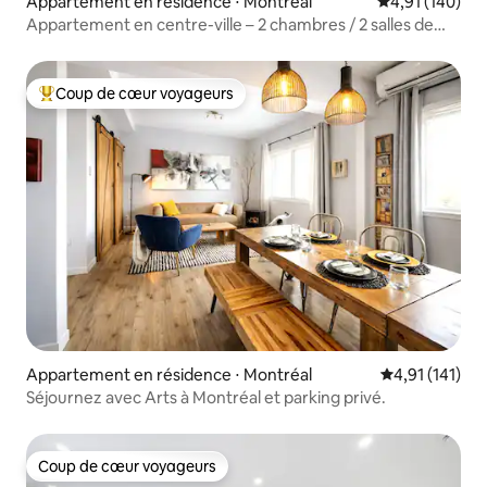
Appartement en résidence ⋅ Montréal
Évaluation moy
4,91 (140)
Appartement en centre-ville – 2 chambres / 2 salles de
bain complètes
Coup de cœur voyageurs
Coups de cœur voyageurs les plus appréciés
Appartement en résidence ⋅ Montréal
Évaluation moy
4,91 (141)
Séjournez avec Arts à Montréal et parking privé.
Coup de cœur voyageurs
Coup de cœur voyageurs