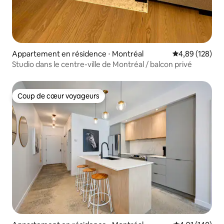
Appartement en résidence ⋅ Montréal
Évaluation moy
4,89 (128)
Studio dans le centre-ville de Montréal / balcon privé
Coup de cœur voyageurs
Coup de cœur voyageurs