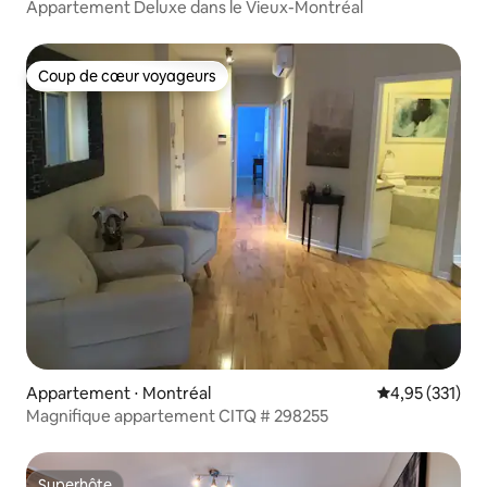
Appartement Deluxe dans le Vieux-Montréal
Coup de cœur voyageurs
Coup de cœur voyageurs
Appartement ⋅ Montréal
Évaluation moy
4,95 (331)
Magnifique appartement CITQ # 298255
Superhôte