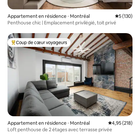
Appartement en résidence ⋅ Montréal
Évaluation 
5 (130)
Penthouse chic | Emplacement privilégié, toit privé
Coup de cœur voyageurs
Coups de cœur voyageurs les plus appréciés
Appartement en résidence ⋅ Montréal
Évaluation moy
4,95 (218)
Loft penthouse de 2 étages avec terrasse privée