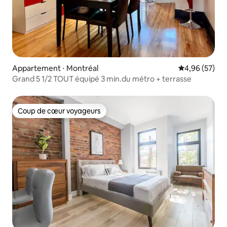
Appartement ⋅ Montréal
Évaluation mo
4,96 (57)
Grand 5 1/2 TOUT équipé 3 min.du métro + terrasse
Coup de cœur voyageurs
Coup de cœur voyageurs