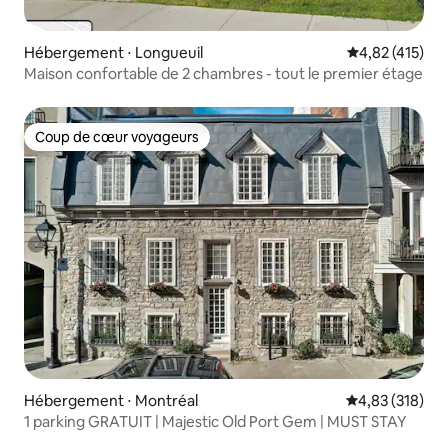
Hébergement ⋅ Longueuil
Évaluation moy
4,82 (415)
Maison confortable de 2 chambres - tout le premier étage
Coup de cœur voyageurs
Coup de cœur voyageurs
Hébergement ⋅ Montréal
Évaluation moy
4,83 (318)
1 parking GRATUIT | Majestic Old Port Gem | MUST STAY