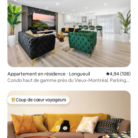
Appartement en résidence ⋅ Longueuil
Évaluation moy
4,94 (108)
Condo haut de gamme près du Vieux-Montréal. Parking
GRATUIT.
Coup de cœur voyageurs
Coups de cœur voyageurs les plus appréciés