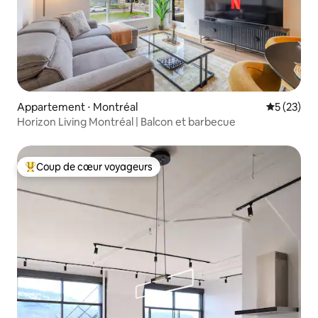
Appartement ⋅ Montréal
Évaluation
5 (23)
Horizon Living Montréal | Balcon et barbecue
Coup de cœur voyageurs
Coups de cœur voyageurs les plus appréciés