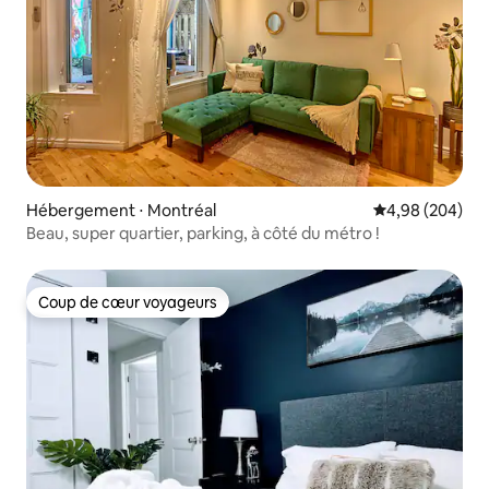
Hébergement ⋅ Montréal
Évaluation moy
4,98 (204)
Beau, super quartier, parking, à côté du métro !
Coup de cœur voyageurs
Coup de cœur voyageurs