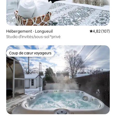
Hébergement ⋅ Longueuil
Évaluation moy
4,82 (107)
Studio d'invités/sous-sol *privé
Coup de cœur voyageurs
Coup de cœur voyageurs