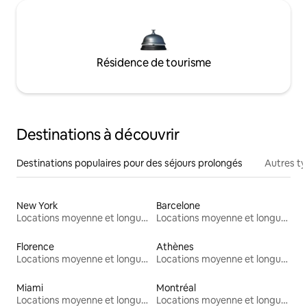
Résidence de tourisme
Destinations à découvrir
Destinations populaires pour des séjours prolongés
Autres t
New York
Barcelone
Locations moyenne et longue durée
Locations moyenne et longue durée
Florence
Athènes
Locations moyenne et longue durée
Locations moyenne et longue durée
Miami
Montréal
Locations moyenne et longue durée
Locations moyenne et longue durée