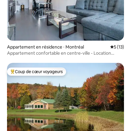
Appartement en résidence ⋅ Montréal
Évaluation
5 (13)
Appartement confortable en centre-ville - Location
mensuelle
Coup de cœur voyageurs
Coups de cœur voyageurs les plus appréciés