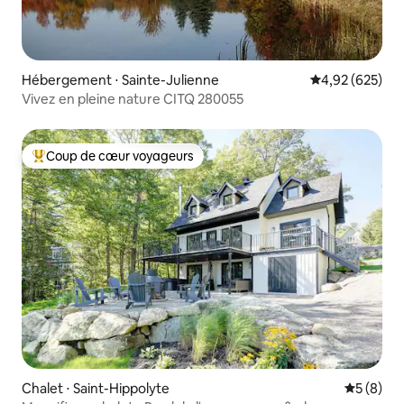
Hébergement ⋅ Sainte-Julienne
Évaluation moy
4,92 (625)
Vivez en pleine nature CITQ 280055
Coup de cœur voyageurs
Coups de cœur voyageurs les plus appréciés
Chalet ⋅ Saint-Hippolyte
Évaluatio
5 (8)