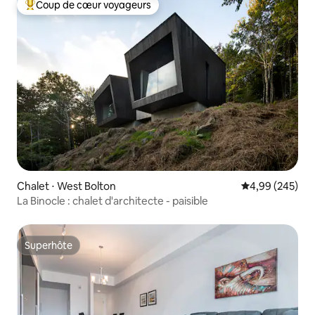
Coup de cœur voyageurs
Coups de cœur voyageurs les plus appréciés
Chalet ⋅ West Bolton
Évaluation moy
4,99 (245)
La Binocle : chalet d'architecte - paisible
Superhôte
Superhôte