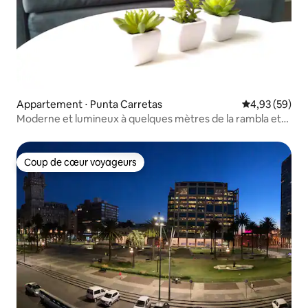
Appartement ⋅ Punta Carretas
Évaluation mo
4,93 (59)
Moderne et lumineux à quelques mètres de la rambla et
du shopping
Coup de cœur voyageurs
Coup de cœur voyageurs