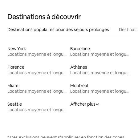
Destinations à découvrir
Destinations populaires pour des séjours prolongés
Destinati
New York
Barcelone
Locations moyenne et longue durée
Locations moyenne et longue durée
Florence
Athènes
Locations moyenne et longue durée
Locations moyenne et longue durée
Miami
Montréal
Locations moyenne et longue durée
Locations moyenne et longue durée
Seattle
Afficher plus
Locations moyenne et longue durée
* Des exclusions peuvent s'appliquer en fonction des zones