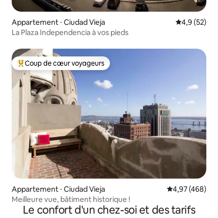
Appartement ⋅ Ciudad Vieja
Évaluation m
4,9 (52)
La Plaza Independencia à vos pieds
Coup de cœur voyageurs
Coups de cœur voyageurs les plus appréciés
Appartement ⋅ Ciudad Vieja
Évaluation moy
4,97 (468)
Meilleure vue, bâtiment historique !
Le confort d'un chez-soi et des tarifs