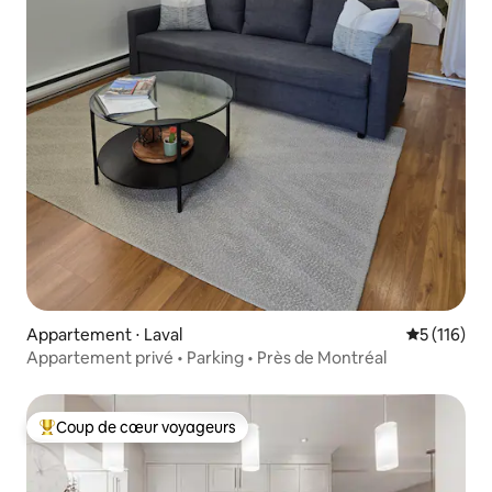
Appartement ⋅ Laval
Évaluation 
5 (116)
Appartement privé • Parking • Près de Montréal
Coup de cœur voyageurs
Coups de cœur voyageurs les plus appréciés