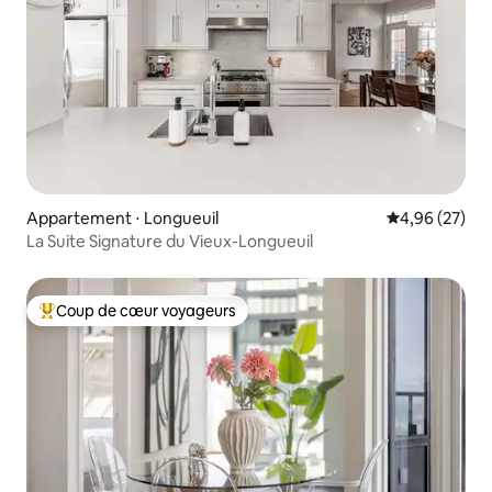
Appartement ⋅ Longueuil
Évaluation mo
4,96 (27)
La Suite Signature du Vieux-Longueuil
Coup de cœur voyageurs
Coups de cœur voyageurs les plus appréciés