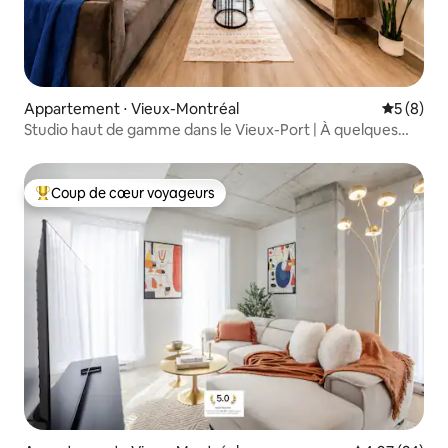
Appartement ⋅ Vieux-Montréal
Évaluatio
5 (8)
Studio haut de gamme dans le Vieux-Port | À quelques
pas du métro | Wi-Fi
Coup de cœur voyageurs
Coups de cœur voyageurs les plus appréciés