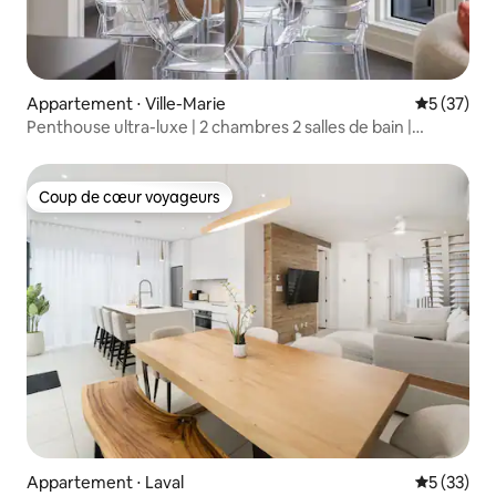
Appartement ⋅ Ville-Marie
Évaluation
5 (37)
Penthouse ultra-luxe | 2 chambres 2 salles de bain |
Centre-ville de Montréal
Coup de cœur voyageurs
Coup de cœur voyageurs
Appartement ⋅ Laval
Évaluation
5 (33)