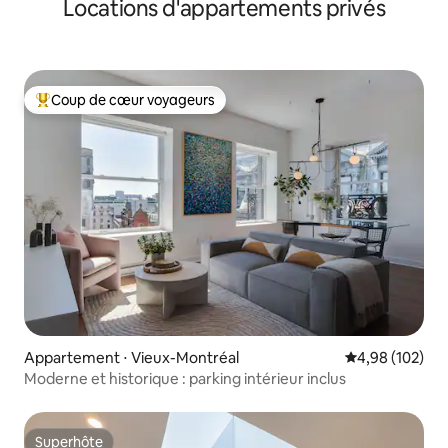
Locations d'appartements privés
Coup de cœur voyageurs
Coups de cœur voyageurs les plus appréciés
Appartement ⋅ Vieux-Montréal
Évaluation moy
4,98 (102)
Moderne et historique : parking intérieur inclus
Superhôte