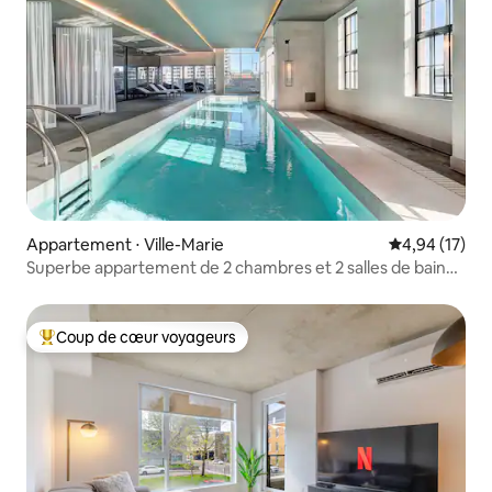
Appartement ⋅ Ville-Marie
Évaluation mo
4,94 (17)
Superbe appartement de 2 chambres et 2 salles de bain
en centre-ville avec piscine et stationnement gratuit
Coup de cœur voyageurs
Coups de cœur voyageurs les plus appréciés