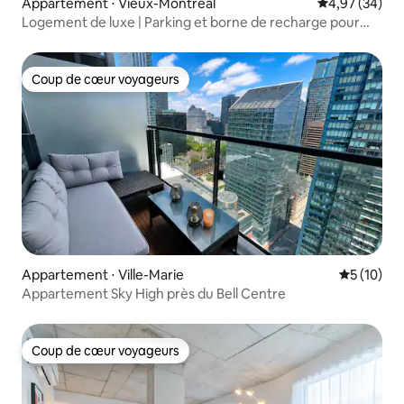
Appartement ⋅ Vieux-Montréal
Évaluation mo
4,97 (34)
Logement de luxe | Parking et borne de recharge pour
voiture électrique
Coup de cœur voyageurs
Coup de cœur voyageurs
Appartement ⋅ Ville-Marie
Évaluation
5 (10)
Appartement Sky High près du Bell Centre
Coup de cœur voyageurs
Coup de cœur voyageurs