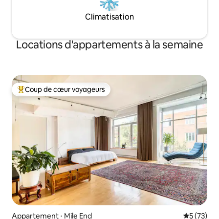
Climatisation
Locations d'appartements à la semaine
Coup de cœur voyageurs
Coups de cœur voyageurs les plus appréciés
Appartement ⋅ Mile End
Évaluation
5 (73)