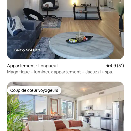
Appartement ⋅ Longueuil
Évaluation m
4,9 (51)
Magnifique + lumineux appartement + Jacuzzi + spa.
Coup de cœur voyageurs
Coup de cœur voyageurs