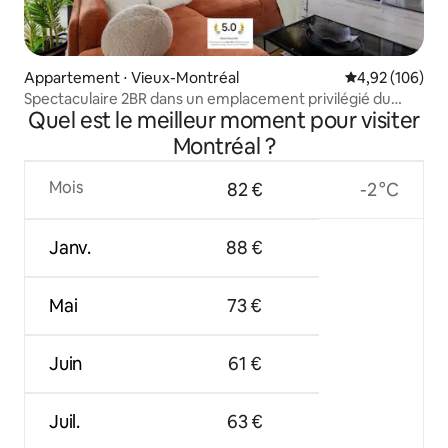
Appartement ⋅ Vieux-Montréal
Évaluation moy
4,92 (106)
Spectaculaire 2BR dans un emplacement privilégié du
Quel est le meilleur moment pour visiter
centre-ville
Montréal ?
Mois
82 €
-2 °C
Janv.
88 €
Mai
73 €
Juin
61 €
Juil.
63 €