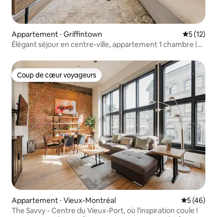
Appartement ⋅ Griffintown
Évaluation
5 (12)
Élégant séjour en centre-ville, appartement 1 chambre |
Centre-ville de Montréal
Coup de cœur voyageurs
Coup de cœur voyageurs
Appartement ⋅ Vieux-Montréal
Évaluation
5 (46)
The Savvy - Centre du Vieux-Port, où l'inspiration coule !