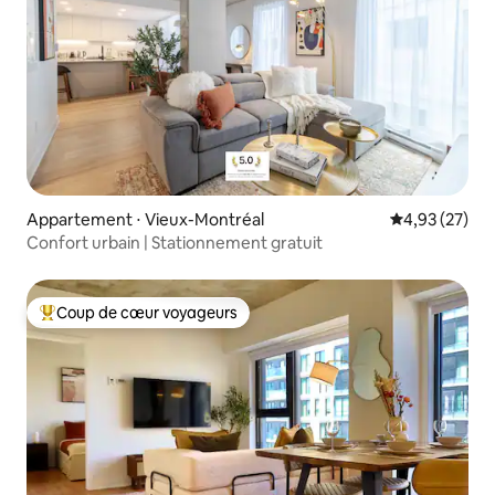
Appartement ⋅ Vieux-Montréal
Évaluation mo
4,93 (27)
Confort urbain | Stationnement gratuit
Coup de cœur voyageurs
Coups de cœur voyageurs les plus appréciés