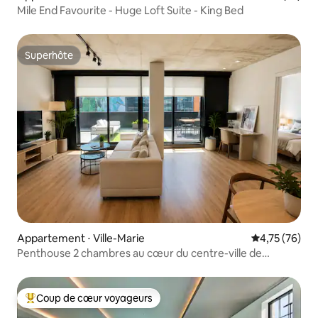
Mile End Favourite - Huge Loft Suite - King Bed
Superhôte
Superhôte
Appartement ⋅ Ville-Marie
Évaluation mo
4,75 (76)
Penthouse 2 chambres au cœur du centre-ville de
Montréal | 86
Coup de cœur voyageurs
Coups de cœur voyageurs les plus appréciés