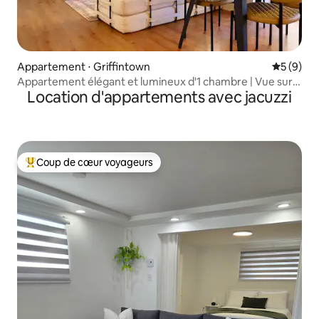
Appartement ⋅ Griffintown
Évaluatio
5 (9)
Appartement élégant et lumineux d'1 chambre | Vue sur
Location d'appartements avec jacuzzi
la ville | Griffintown
Coup de cœur voyageurs
Coups de cœur voyageurs les plus appréciés