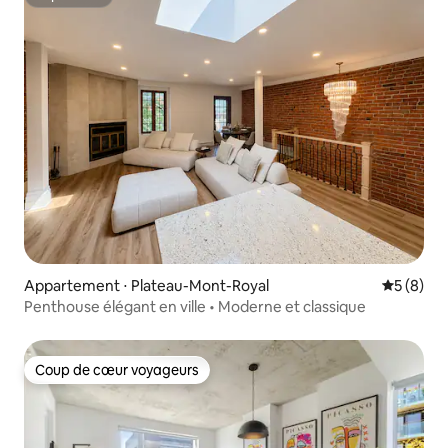
Superhôte
Appartement ⋅ Plateau-Mont-Royal
Évaluatio
5 (8)
Penthouse élégant en ville • Moderne et classique
Coup de cœur voyageurs
Coup de cœur voyageurs