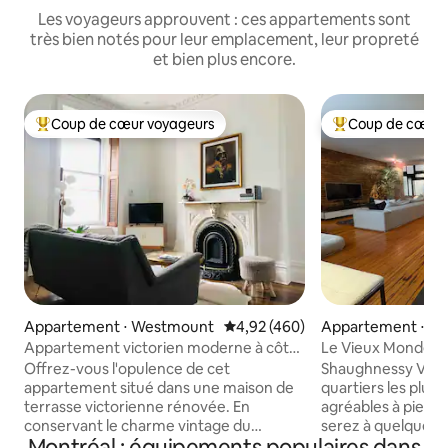
Les voyageurs approuvent : ces appartements sont
très bien notés pour leur emplacement, leur propreté
et bien plus encore.
Coup de cœur voyageurs
Coup de cœur 
Coups de cœur voyageurs les plus appréciés
Coups de cœur vo
Appartement ⋅ Westmount
Évaluation moyenne sur la base 
4,92 (460)
Appartement ⋅ Vil
Appartement victorien moderne à côté
Le Vieux Monde r
du métro Atwater
Moderne
Offrez-vous l'opulence de cet
Shaughnessy Villag
appartement situé dans une maison de
quartiers les plus 
terrasse victorienne rénovée. En
agréables à pied 
conservant le charme vintage du
serez à quelques p
Montréal : équipements populaires dans
bâtiment, cet espace de 1 200 pieds
restaurants, boula