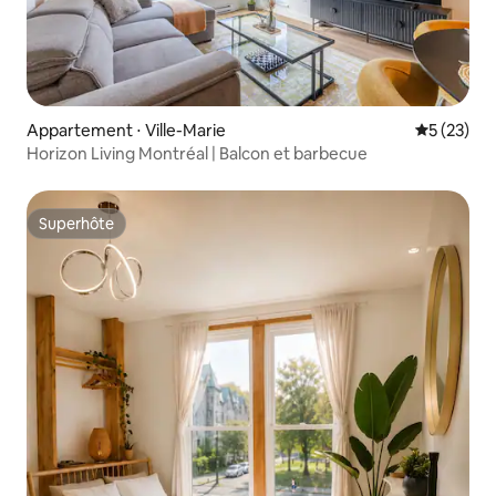
Appartement ⋅ Ville-Marie
Évaluation
5 (23)
Horizon Living Montréal | Balcon et barbecue
Superhôte
Superhôte