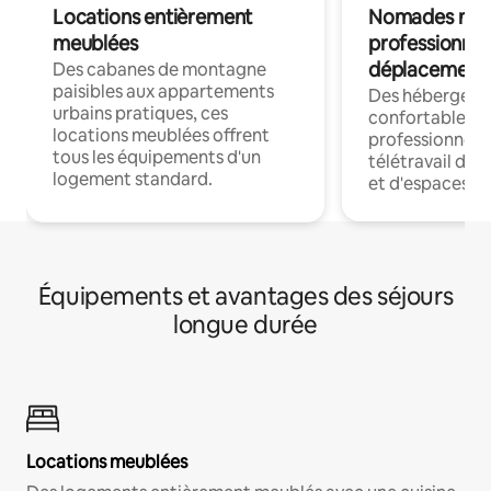
Locations entièrement
Nomades num
meublées
professionnel
déplacement
Des cabanes de montagne
paisibles aux appartements
Des hébergem
urbains pratiques, ces
confortables p
locations meublées offrent
professionnels
tous les équipements d'un
télétravail dis
logement standard.
et d'espaces de
Équipements et avantages des séjours
longue durée
Locations meublées