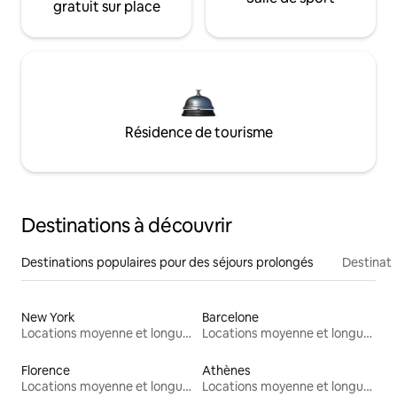
gratuit sur place
Résidence de tourisme
Destinations à découvrir
Destinations populaires pour des séjours prolongés
Destinati
New York
Barcelone
Locations moyenne et longue durée
Locations moyenne et longue durée
Florence
Athènes
Locations moyenne et longue durée
Locations moyenne et longue durée