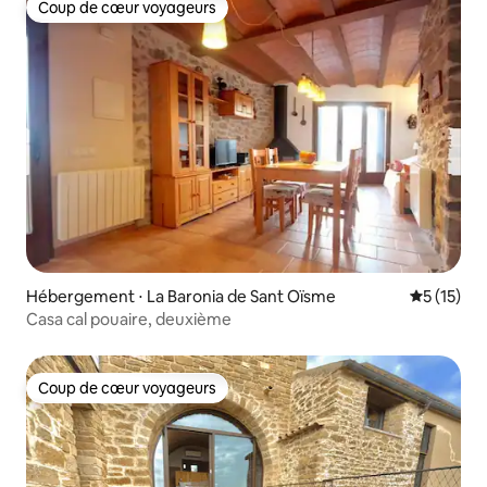
Coup de cœur voyageurs
Coup de cœur voyageurs
Hébergement ⋅ La Baronia de Sant Oïsme
Évaluation
5 (15)
Casa cal pouaire, deuxième
Coup de cœur voyageurs
Coup de cœur voyageurs