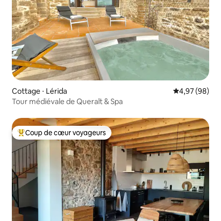
Cottage ⋅ Lérida
Évaluation mo
4,97 (98)
Tour médiévale de Queralt & Spa
Coup de cœur voyageurs
Coups de cœur voyageurs les plus appréciés