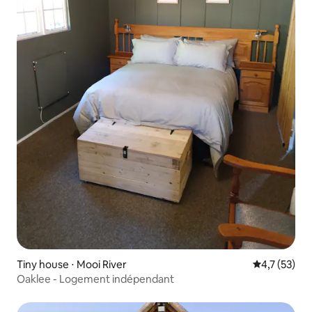
Tiny house ⋅ Mooi River
Évaluation m
4,7 (53)
Oaklee - Logement indépendant