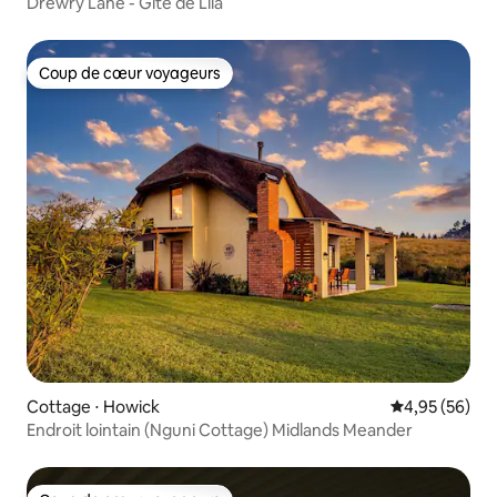
Drewry Lane - Gîte de Lila
Coup de cœur voyageurs
Coup de cœur voyageurs
Cottage ⋅ Howick
Évaluation mo
4,95 (56)
Endroit lointain (Nguni Cottage) Midlands Meander