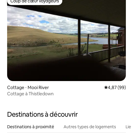
Coup de cœur voyageurs
Coup de cœur voyageurs
Cottage ⋅ Mooi River
Évaluation mo
4,87 (99)
Cottage à Thistledown
Destinations à découvrir
Destinations à proximité
Autres types de logements
Lie