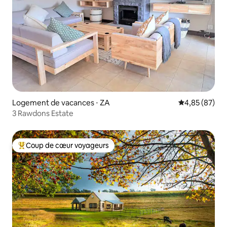
Logement de vacances ⋅ ZA
Évaluation mo
4,85 (87)
3 Rawdons Estate
Coup de cœur voyageurs
Coups de cœur voyageurs les plus appréciés