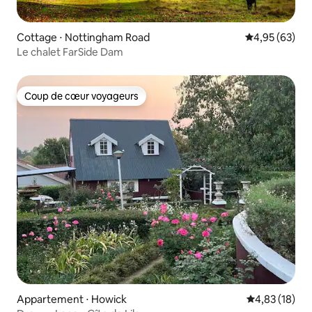
Cottage ⋅ Nottingham Road
Évaluation mo
4,95 (63)
Le chalet FarSide Dam
Coup de cœur voyageurs
Coup de cœur voyageurs
Appartement ⋅ Howick
Évaluation mo
4,83 (18)