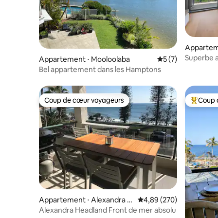
Appartem
re
Superbe a
Appartement ⋅ Mooloolaba
Évaluation moyenn
5 (7)
plage et l
Bel appartement dans les Hamptons
Coup de cœur voyageurs
Coup 
Coup de cœur voyageurs
Coups de
Appartement ⋅ Alexandra H
Évaluation moyenne sur 
4,89 (270)
eadland
Alexandra Headland Front de mer absolu