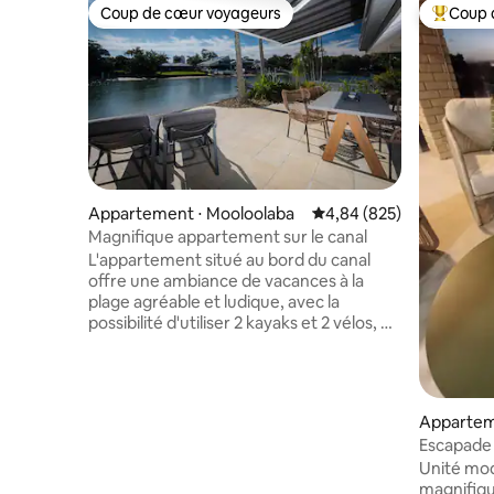
Coup de cœur voyageurs
Coup 
Coup de cœur voyageurs
Coups de
Appartement ⋅ Mooloolaba
Évaluation moyenne sur 
4,84 (825)
Magnifique appartement sur le canal
L'appartement situé au bord du canal
offre une ambiance de vacances à la
plage agréable et ludique, avec la
possibilité d'utiliser 2 kayaks et 2 vélos, et
à deux pas de la plage et des restaurants
et commerces de Mooloolaba. Un
appartement original, où vous pouvez
même pêcher depuis la cour arrière et
Appartem
cuisiner sur le barbecue Weber, un lieu
Escapade t
très reposant. Il s'agit d'un appartement
Mooloolab
Unité mo
situé au rez-de-chaussée avec une
magnifiqu
chambre en mezzanine et une salle de