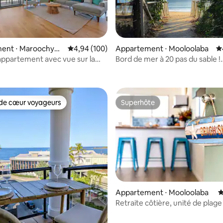
ent ⋅ Maroochydo
Évaluation moyenne sur la base de 100 commen
4,94 (100)
Appartement ⋅ Mooloolaba
É
ppartement avec vue sur la
Bord de mer à 20 pas du sable !
e sur la base de 7 commentaires : 5 sur 5
'océan - Rise
Appartement au rez-de-chaus
de cœur voyageurs
Superhôte
 cœur voyageurs les plus appréciés
Superhôte
Appartement ⋅ Mooloolaba
É
Retraite côtière, unité de plage
la base de 270 commentaires : 4,89 sur 5