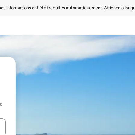
nes informations ont été traduites automatiquement. 
Afficher la lang
s
hes vers le haut et vers le bas pour les parcourir ou en appuyant et en fai