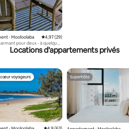
ent ⋅ Mooloolaba
Évaluation moyenne sur la base de 29 commen
4,97 (29)
harmant pour deux - à quelques
Locations d'appartements privés
plage
 cœur voyageurs
Superhôte
 cœur voyageurs
Superhôte
ent ⋅ Mooloolaba
Évaluation moyenne sur la base de 63 comm
4,9 (63)
Appartement ⋅ Mooloolaba