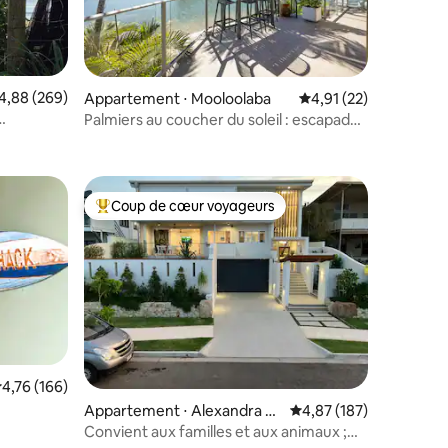
taires : 4,94 sur 5
valuation moyenne sur la base de 269 commentaires : 4,88 sur 5
4,88 (269)
Appartement ⋅ Mooloolaba
Évaluation moyenne su
4,91 (22)
Palmiers au coucher du soleil : escapade
sée
au bord de l'eau
Coup de cœur voyageurs
Coups de cœur voyageurs les plus appréciés
valuation moyenne sur la base de 166 commentaires : 4,76 sur 5
4,76 (166)
Appartement ⋅ Alexandra H
Évaluation moyenne sur
4,87 (187)
eadland
Convient aux familles et aux animaux ;