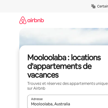
Aller
Certai
directement
au
contenu
Mooloolaba : locations
d'appartements de
vacances
Trouvez et réservez des appartements unique
sur Airbnb
Adresse
Lorsque les résultats s'affichent, utilisez les flèc