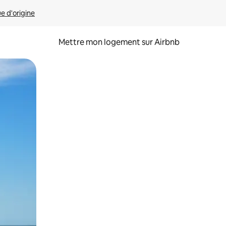
ue d'origine
Mettre mon logement sur Airbnb
sant glisser.