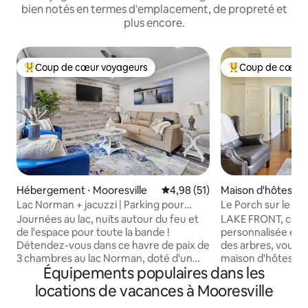
bien notés en termes d'emplacement, de propreté et
plus encore.
Coup de cœur voyageurs
Coup de cœur 
Coups de cœur voyageurs les plus appréciés
Coups de cœur vo
Hébergement ⋅ Mooresville
Évaluation moyenne sur la base
4,98 (51)
Maison d'hôtes ⋅ M
Lac Norman + jacuzzi | Parking pour
Le Porch sur le la
bateau et camping-car
Journées au lac, nuits autour du feu et
​LAKE FRONT, cons
de l'espace pour toute la bande !
personnalisée en 2018. Nichée 
Détendez-vous dans ce havre de paix de
des arbres, vous 
3 chambres au lac Norman, doté d'un
maison d'hôtes pri
Équipements populaires dans les
jacuzzi, de planches de paddle, de
avec lit Queen Size
kayaks, d'une grande cour clôturée,
complète avec do
locations de vacances à Mooresville
d'une table de billard, de jeux extérieurs
élégante avec cui