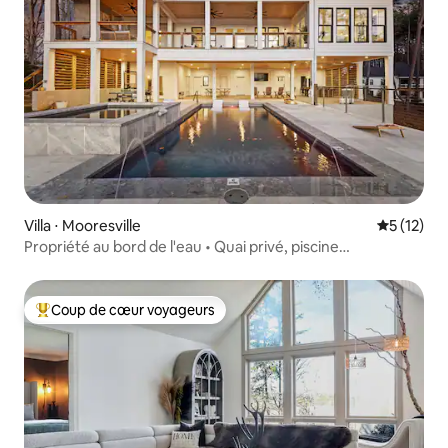
Villa ⋅ Mooresville
Évaluation
5 (12)
Propriété au bord de l'eau • Quai privé, piscine
• 16 couchages
Coup de cœur voyageurs
Coups de cœur voyageurs les plus appréciés