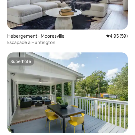
Hébergement ⋅ Mooresville
Évaluation mo
4,95 (59)
Escapade à Huntington
Superhôte
Superhôte