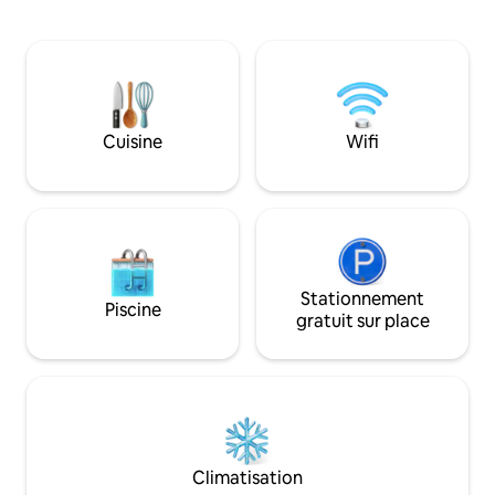
et d'un parking pour les bateaux, les VR
équipée. Compre
et les caravanes. Parfait pour les
grand porche en pl
familles, les voyageurs avec des animaux
voûté et puits de lumière. P
de compagnie et les week-ends au lac.
pêche, de la baign
Apportez votre bateau, vos jet skis ou
pédalo depuis le q
votre remorque et profitez d'un accès
Restaurants et act
facile au lac Norman sans les tracas du
minutes. Recharge
Cuisine
Wifi
stockage à la marina. À quelques
place. La maison d
minutes des marinas, des restaurants et
structure séparée
de tout ce que le lac Norman a à offrir.
système de chauffa
Accès privé au lac du quartier.
climatisation.
Stationnement
Piscine
gratuit sur place
Climatisation