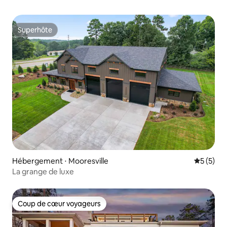
Superhôte
Superhôte
Hébergement ⋅ Mooresville
Évaluatio
5 (5)
La grange de luxe
Coup de cœur voyageurs
Coup de cœur voyageurs