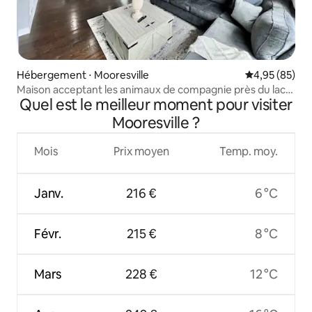
Hébergement ⋅ Mooresville
Évaluation mo
4,95 (85)
Maison acceptant les animaux de compagnie près du lac
Quel est le meilleur moment pour visiter
Norman 3 chambres/2 salles de bain
Mooresville ?
Mois
Prix moyen
Temp. moy.
Janv.
216 €
6 °C
Févr.
215 €
8 °C
Mars
228 €
12 °C