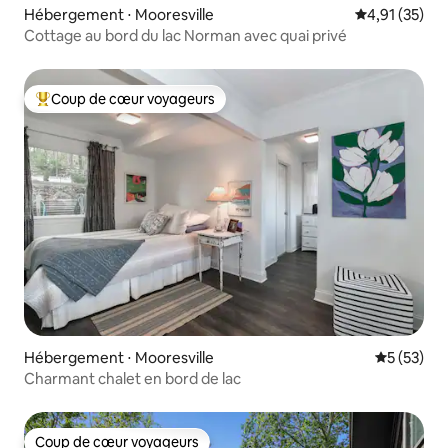
Hébergement ⋅ Mooresville
Évaluation mo
4,91 (35)
Cottage au bord du lac Norman avec quai privé
Coup de cœur voyageurs
Coups de cœur voyageurs les plus appréciés
Hébergement ⋅ Mooresville
Évaluation
5 (53)
Charmant chalet en bord de lac
Coup de cœur voyageurs