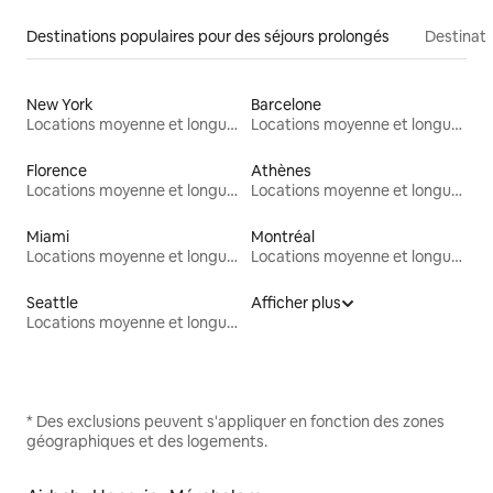
Destinations populaires pour des séjours prolongés
Destinati
New York
Barcelone
Locations moyenne et longue durée
Locations moyenne et longue durée
Florence
Athènes
Locations moyenne et longue durée
Locations moyenne et longue durée
Miami
Montréal
Locations moyenne et longue durée
Locations moyenne et longue durée
Seattle
Afficher plus
Locations moyenne et longue durée
* Des exclusions peuvent s'appliquer en fonction des zones
géographiques et des logements.