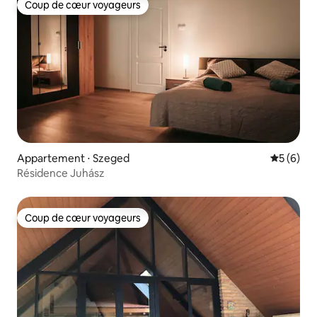
Coup de cœur voyageurs
Coup de cœur voyageurs
Appartement ⋅ Szeged
Évaluatio
5 (6)
Résidence Juhász
Coup de cœur voyageurs
Coup de cœur voyageurs