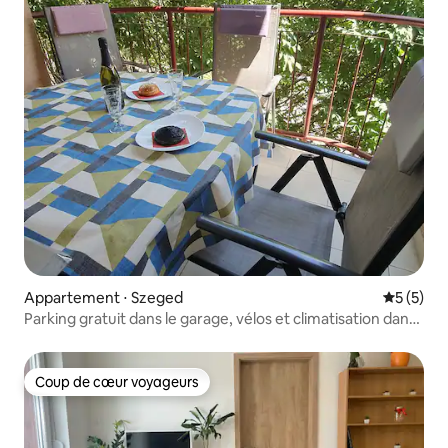
Appartement ⋅ Szeged
Évaluatio
5 (5)
Parking gratuit dans le garage, vélos et climatisation dans
le centre
Coup de cœur voyageurs
Coup de cœur voyageurs