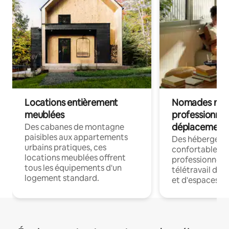
Locations entièrement
Nomades num
meublées
professionnel
déplacement
Des cabanes de montagne
paisibles aux appartements
Des hébergem
urbains pratiques, ces
confortables p
locations meublées offrent
professionnels
tous les équipements d'un
télétravail dis
logement standard.
et d'espaces de