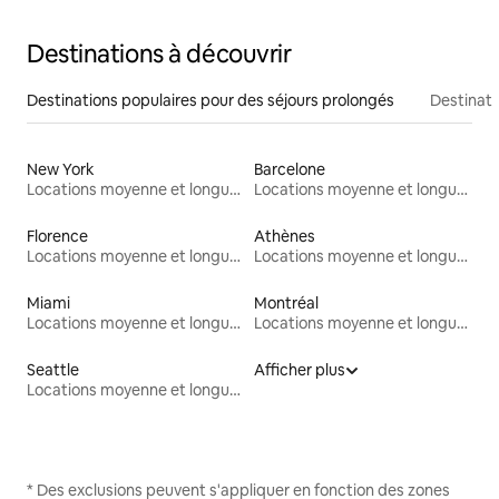
Destinations à découvrir
Destinations populaires pour des séjours prolongés
Destinati
New York
Barcelone
Locations moyenne et longue durée
Locations moyenne et longue durée
Florence
Athènes
Locations moyenne et longue durée
Locations moyenne et longue durée
Miami
Montréal
Locations moyenne et longue durée
Locations moyenne et longue durée
Seattle
Afficher plus
Locations moyenne et longue durée
* Des exclusions peuvent s'appliquer en fonction des zones