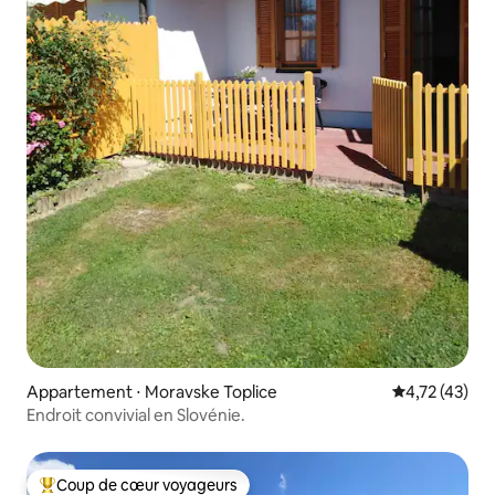
Appartement ⋅ Moravske Toplice
Évaluation mo
4,72 (43)
Endroit convivial en Slovénie.
Coup de cœur voyageurs
Coups de cœur voyageurs les plus appréciés