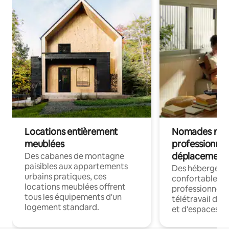
Locations entièrement
Nomades num
meublées
professionnel
déplacement
Des cabanes de montagne
paisibles aux appartements
Des hébergem
urbains pratiques, ces
confortables p
locations meublées offrent
professionnels
tous les équipements d'un
télétravail dis
logement standard.
et d'espaces de