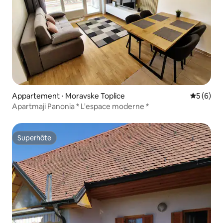
Appartement ⋅ Moravske Toplice
Évaluatio
5 (6)
Apartmaji Panonia * L'espace moderne *
Superhôte
Superhôte