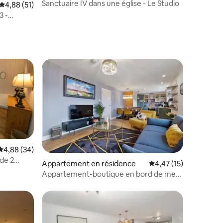
Sanctuaire IV dans une église - Le Studio
ntaires : 4,93 sur 5
Évaluation moyenne sur la base de 51 commentaires : 4,88 sur 5
4,88 (51)
3 -
Évaluation moyenne sur la base de 34 commentaires : 4,88 sur 5
4,88 (34)
de 2
ntaires : 4,71 sur 5
Appartement en résidence
Évaluation moyenne su
4,47 (15)
Appartement-boutique en bord de mer
avec baignoire jacuzzi