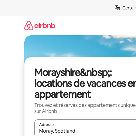
Aller
Certai
directement
au
contenu
Morayshire&nbsp;:
locations de vacances e
appartement
Trouvez et réservez des appartements unique
sur Airbnb
Adresse
Lorsque les résultats s'affichent, utilisez les flèc