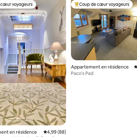
 cœur voyageurs
Coup de cœur voyageurs
 cœur voyageurs
Coups de cœur voyageurs les p
r la base de 23 commentaires : 4,65 sur 5
Appartement en résidence
É
Paco's Pad
ent en résidence
Évaluation moyenne sur la base de 88 commen
4,99 (88)