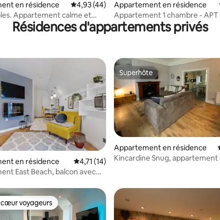
ent en résidence
Évaluation moyenne sur la base de 44 comme
4,93 (44)
Appartement en résidence
ubles. Appartement calme et
Appartement 1 chambre - APT 
Résidences d'appartements privés
Parking gratuit.
Garmouth Speyside
Superhôte
Superhôte
Appartement en résidence
Kincardine Snug, appartement 
 sur la base de 10 commentaires : 5 sur 5
ent en résidence
Évaluation moyenne sur la base de 14 comme
4,71 (14)
chambres doubles
nt East Beach, balcon avec
 mer, jacuzzi
 cœur voyageurs
 cœur voyageurs