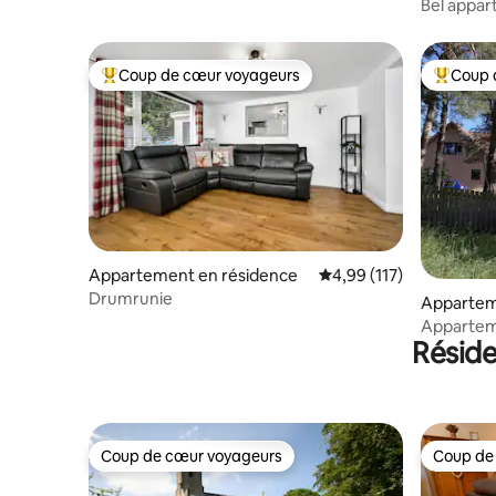
Bel appar
Coup de cœur voyageurs
Coup 
Coups de cœur voyageurs les plus appréciés
Coups de
Appartement en résidence
Évaluation moyenne sur
4,99 (117)
Drumrunie
Appartem
Appartem
Résid
Coup de cœur voyageurs
Coup de
Coup de cœur voyageurs
Coup de