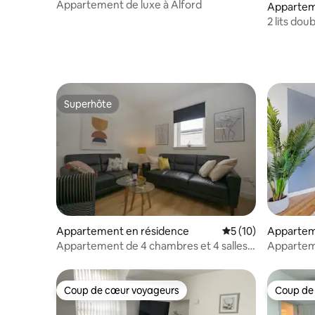
Appartement de luxe à Alford
Appartem
2 lits do
original. 
Superhôte
Superhôte
Appartement en résidence
Évaluation moyenne
5 (10)
Appartem
Appartement de 4 chambres et 4 salles
Apparteme
de bain dans le centre-ville
vue sur la
Coup de cœur voyageurs
Coup de
Coup de cœur voyageurs
Coup de