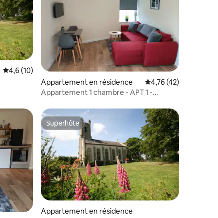
ntaires : 4,89 sur 5
Évaluation moyenne sur la base de 10 commentaires : 4,6 sur 5
4,6 (10)
Appartement en résidence
Évaluation moyenne su
4,76 (42)
Appartement 1 chambre - APT 1 -
Garmouth Speyside
Superhôte
Superhôte
Appartement en résidence