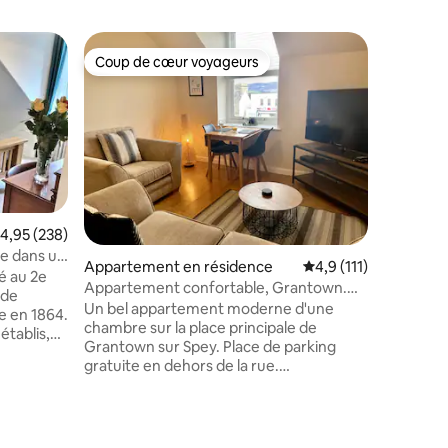
Coup de cœur voyageurs
Coup
lus appréciés
Coup de cœur voyageurs
Coups d
valuation moyenne sur la base de 238 commentaires : 4,95 sur 5
4,95 (238)
Appartem
e dans un
Drumrun
Appartement en résidence
Évaluation moyenne s
4,9 (111)
é au 2e
Idéaleme
Appartement confortable, Grantown.
nde
village d
Parking gratuit en dehors de la rue
Un bel appartement moderne d'une
e en 1864.
Highland
chambre sur la place principale de
 établis,
annexe 
Grantown sur Spey. Place de parking
 5 minutes
rénové a
gratuite en dehors de la rue.
peut accu
Appartement au dernier étage avec vue
 faune,
4 person
sur la place principale et les collines au-
chambres (
delà. Chambre avec lit King Size, armoire
uche
superposé
et commode. Salle de bain avec
on/salle à