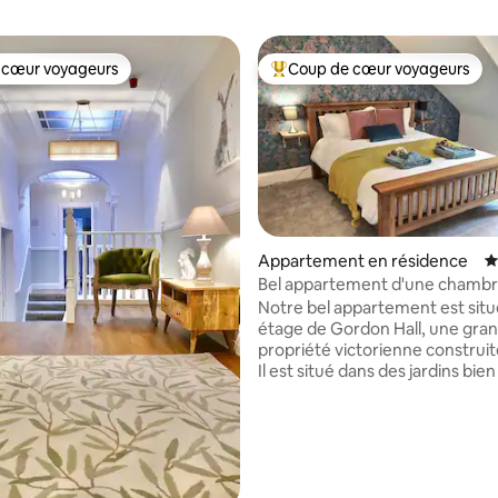
 cœur voyageurs
Coup de cœur voyageurs
 cœur voyageurs
Coups de cœur voyageurs les p
Appartement en résidence
É
Bel appartement d'une chambr
ur la base de 164 commentaires : 5 sur 5
superbe bâtiment victorien
Notre bel appartement est situ
étage de Gordon Hall, une gra
propriété victorienne construit
Il est situé dans des jardins bien
un environnement paisible et à
à pied du centre de la ville. C'est le pied
idéal pour marcher, observer la
pêcher, faire du golf et skier. 1 chambre,
lit king. 1 Salle de bain avec do
Cuisine moderne équipée, + sal