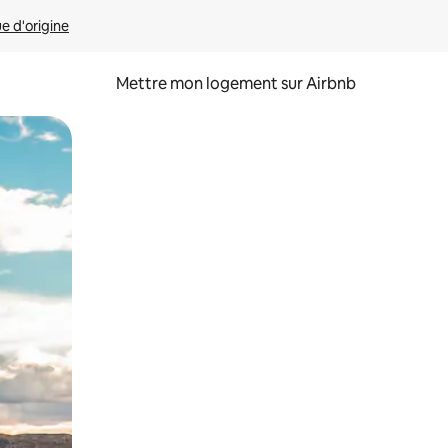
ue d'origine
Mettre mon logement sur Airbnb
sant glisser.