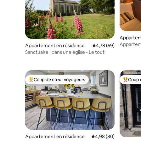
Appartem
Appartem
Appartement en résidence
Évaluation moyenne su
4,78 (59)
dans le ce
Sanctuaire I dans une église - Le tout
Coup de cœur voyageurs
Coup 
Coups de cœur voyageurs les plus appréciés
Coups de
Appartement en résidence
Évaluation moyenne sur
4,98 (80)