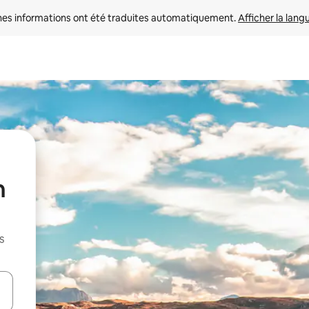
nes informations ont été traduites automatiquement. 
Afficher la lang
n
s
hes vers le haut et vers le bas pour les parcourir ou en appuyant et en fai