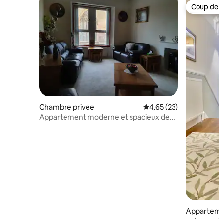
Coup de
Coup de
Chambre privée
Évaluation moyenne su
4,65 (23)
Appartement moderne et spacieux de
deux chambres.
Appartem