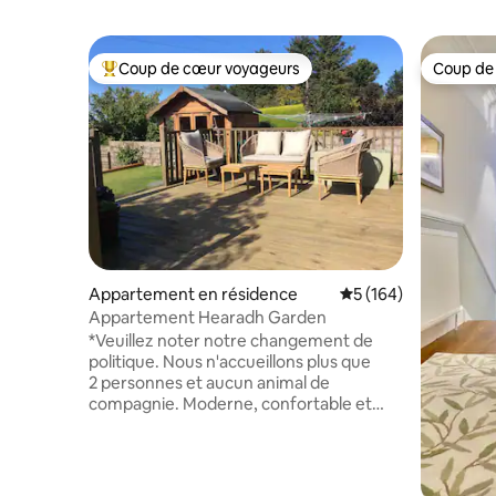
Coup de cœur voyageurs
Coup de
Coups de cœur voyageurs les plus appréciés
Coup de
Appartement en résidence
Évaluation moyenne s
5 (164)
Appartement Hearadh Garden
*Veuillez noter notre changement de
politique. Nous n'accueillons plus que
2 personnes et aucun animal de
compagnie. Moderne, confortable et
privé dans un quartier résidentiel de la
ville. Utilisation de la terrasse pour ces
belles journées chaudes. Stationnement
facile dans la rue. Les propriétaires vivent