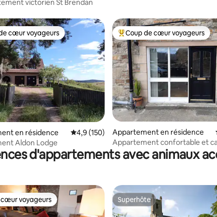
tement victorien St Brendan
de cœur voyageurs
Coup de cœur voyageurs
 cœur voyageurs les plus appréciés
Coups de cœur voyageurs les p
 la base de 117 commentaires : 4,99 sur 5
Appartement en résidence
ent en résidence
Évaluation moyenne sur la base de 150 comm
4,9 (150)
Appartement confortable et c
ent Aldon Lodge
ences d'appartements avec animaux ac
stationnement gratuit.
 cœur voyageurs
Superhôte
 cœur voyageurs
Superhôte