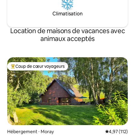
Climatisation
Location de maisons de vacances avec
animaux acceptés
Coup de cœur voyageurs
Coups de cœur voyageurs les plus appréciés
Hébergement ⋅ Moray
Évaluation moy
4,97 (112)