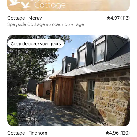
Cottage ⋅ Moray
Évaluation moy
4,97 (113)
Speyside Cottage au cœur du village
Coup de cœur voyageurs
Coup de cœur voyageurs
Cottage ⋅ Findhorn
Évaluation moy
4,96 (120)