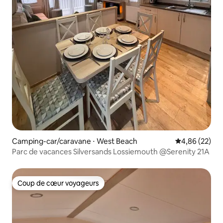
Camping-car/caravane ⋅ West Beach
Évaluation mo
4,86 (22)
Parc de vacances Silversands Lossiemouth @Serenity 21A
Coup de cœur voyageurs
Coup de cœur voyageurs