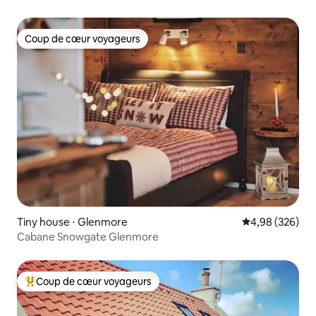
Coup de cœur voyageurs
Coup de cœur voyageurs
Tiny house ⋅ Glenmore
Évaluation moy
4,98 (326)
Cabane Snowgate Glenmore
Coup de cœur voyageurs
Coups de cœur voyageurs les plus appréciés