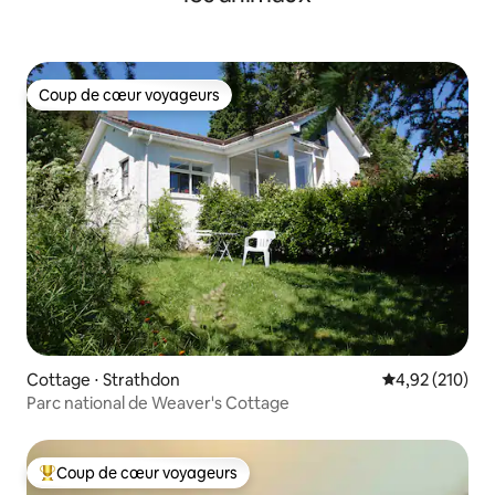
Coup de cœur voyageurs
Coup de cœur voyageurs
Cottage ⋅ Strathdon
Évaluation moy
4,92 (210)
Parc national de Weaver's Cottage
Coup de cœur voyageurs
Coups de cœur voyageurs les plus appréciés