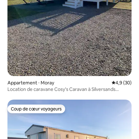
Appartement ⋅ Moray
Évaluation m
4,9 (30)
Location de caravane Cosy's Caravan à Silversands
Lossiemouth
Coup de cœur voyageurs
Coup de cœur voyageurs