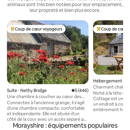
animaux sont très bien notées pour leur emplacement,
leur propreté et bien plus encore.
Coup de cœur voyageurs
Coup de cœur 
Coups de cœur voyageurs les plus appréciés
Coups de cœur vo
Hébergement ⋅ M
Charmant chalet i
Suite ⋅ Nethy Bridge
Évaluation moyenne sur la ba
5 (446)
Park
Niché à la tête de
Une chambre à coucher au cœur des
Cottage est un ma
Cairngorms
Connectée à l'ancienne grange, il s'agit
un endroit à couper le 
d'une chambre compacte, confortable
entièrement hors 
et indépendante. Elle est située d'un
permet de vous d
côté de la cour avec un accès séparé par
ressourcer dans un 
Morayshire : équipements populaires
clé pour que vous puissiez aller et venir à
chalet peut accuei