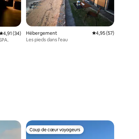
Hébergement
Évaluation moyenne su
4,95 (57)
Évaluation moyenne sur la base de 34 commentaires : 4,91 sur 5
4,91 (34)
Les pieds dans l'eau
 SPA.
taires : 4,96 sur 5
Coup de cœur voyageurs
lus appréciés
Coup de cœur voyageurs