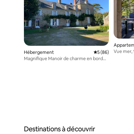
Apparte
Vue mer, 
Hébergement
Évaluation moyenne 
5 (86)
électriqu
Magnifique Manoir de charme en bord
de rivière
Destinations à découvrir