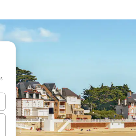
es
hes vers le haut et vers le bas pour les parcourir ou en appuyant et en fai