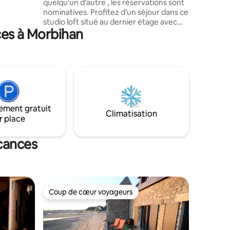
quelqu'un d'autre , les réservations sont
nominatives. Profitez d’un séjour dans ce
studio loft situé au dernier étage avec
ces à Morbihan
vue sur le canal de Nantes à Brest. Ce
logement vous offre un hammam privé
dans la douche, une baignoire balnéo
deux places, une cuisine toute équipée
(four, plaques, micro-ondes, machine à
café) et une TV connectée avec barre de
son. Son esprit loft avec belle hauteur
sous plafond crée une ambiance
ement gratuit
chaleureuse et moderne.
Climatisation
r place
acances
Coup de cœur voyageurs
Coup de cœur voyageurs