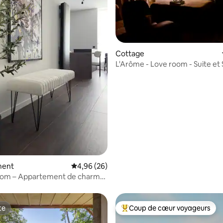
Cottage
L'Arôme - Love room - Suite et
 la base de 39 commentaires : 4,92 sur 5
ment
Évaluation moyenne sur la base de 26 commen
4,96 (26)
oom – Appartement de charme
l
te
Coup de cœur voyageurs
te
Coups de cœur voyageurs les p