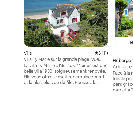
Villa
Évaluation moyenne
5 (11)
Villa Ty Marie sur la grande plage, vue
Héberge
mer à 180°
La villa Ty Marie à l'île-aux-Moines est une
Adorable 
belle villa 1930, soigneusement rénovée.
pers)
Face à la
Elle vous offre le meilleur emplacement
Idéale po
et la plus jolie vue de l'île. Poussez le
pers grâce à 
portail pour descendre sur la plage.
mer et à 
Grande terrasse dinatoire avec vue mer
maison est i
à 180° sur le golfe. Villa tout confort :
du jardin 
grande cuisine dinatoire sous véranda, 6
Golfe du M
chambres, 6 salles de bain/douche,
côtiers ai
cheminée, piano, excellente connexion.
Auray, Car
Club de voile. Amarrage pour bateau en
est frais, prof
face de la maison. 2 parkings et parkings
de vous ac