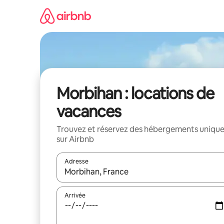
Aller
directement
au
contenu
Morbihan : locations de
vacances
Trouvez et réservez des hébergements uniqu
sur Airbnb
Adresse
Lorsque les résultats s'affichent, utilisez les flèc
Arrivée