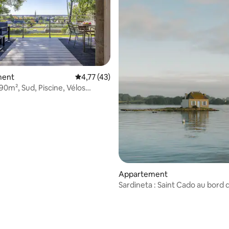
ment
Évaluation moyenne sur la base de 43 comme
4,77 (43)
90m², Sud, Piscine, Vélos
sur la base de 86 commentaires : 5 sur 5
es
Appartement
Sardineta : Saint Cado au bord d
2ème