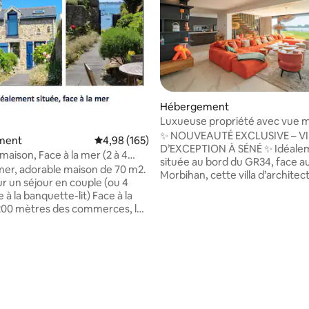
Hébergement
Luxueuse propriété avec vue 
 sur la base de 11 commentaires : 5 sur 5
exceptionnelle
✨ NOUVEAUTÉ EXCLUSIVE – V
ment
Évaluation moyenne sur la base de 165 commen
4,98 (165)
D’EXCEPTION À SÉNÉ ✨ Idéale
maison, Face à la mer (2 à 4
située au bord du GR34, face a
 mer, adorable maison de 70 m2.
Morbihan, cette villa d’architec
ur un séjour en couple (ou 4
un cadre unique pour un séjour
la banquette-lit) Face à la
inoubliable. Profitez d’une vue
200 mètres des commerces, la
panoramique, d’une vaste pièce
déalement située. Profitez
baignée de lumière avec baies v
ou découvrez le charme du
d’une cuisine haut de gamme e
orbihan, ses plages, le sentier
jardin ouvert sur le littoral. 3 
nsi que les villes de Vannes,
un appartement indépendant a
nac, La Trinité … Et si le temps
confortablement familles ou am
itez du poêle Je serai ravie
lieu rare où luxe, nature et séré
cueillir, vous présenter les
rencontrent.