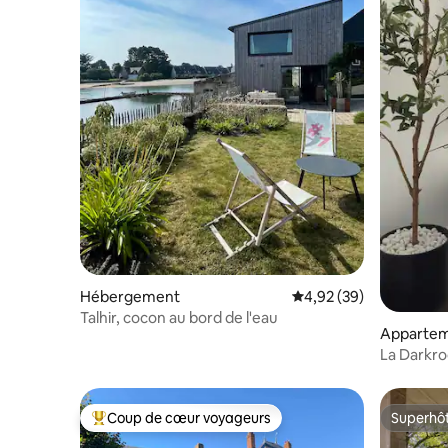
Hébergement
Évaluation moyenne sur
4,92 (39)
Talhir, cocon au bord de l'eau
Apparte
La Darkr
à Ploërme
Coup de cœur voyageurs
Superhô
Coups de cœur voyageurs les plus appréciés
Superhô