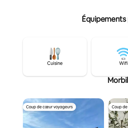
publics gratuits.
lieux et partager q
adresses 
Équipements p
Cuisine
Wifi
Morbih
Coup de cœur voyageurs
Coup de
Coup de cœur voyageurs
Coup de