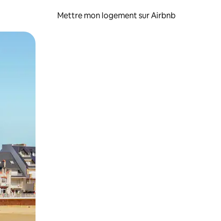
Mettre mon logement sur Airbnb
sant glisser.