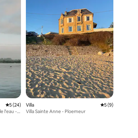
ntaires : 4,77 sur 5
Évaluation moyenne sur la base de 24 commentaires : 5 sur 5
5 (24)
Villa
Évaluation moyenn
5 (9)
e l'eau -
Villa Sainte Anne - Ploemeur