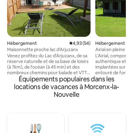
Hébergement
Évaluation moyenne sur la base
4,93 (54)
Hébergement
Maisonnette proche lac d'Arjuzanx
Airial en pleine f
l'océan
Venez profitez du Lac d'Arjuzanx, de sa
L'Airial, composé 
réserve naturelle et de sa base de loisirs
authentique et d
(à 7km), de l'océan (à 45 min) et des
implantées sur un
nombreux chemins pour balade et VTT.
entouré de forêt à
Équipements populaires dans les
Dans une petite maison neuve jumelée
vous accueille pou
d'un côté avec notre résidence (accès et
Centres d'intérêt à pro
locations de vacances à Morcenx-la-
jardinet clos indépendants) vous
Atlantique : plage
Nouvelle
profiterez d'une chambre avec un lit de
L'HOMY , de CONT
160 et d'une cuisine équipée donnant
VIELLE-SAINT-GIRONS 
sur une grande terrasse en bois, un
de l'airial. * Pistes
jardinet et un abri couvert prolonge
de l'océan. Locati
l'extérieur. Dans le salon une banquette
JULIEN-EN-BORN. - réserve naturell
lit permet un couchage pour 1 ou 2 pers.
d'ARJUZANX. * Ba
promenade amén