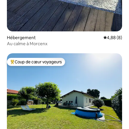
Hébergement
Évaluation m
4,88 (8)
Au calme à Morcenx
Coup de cœur voyageurs
Coups de cœur voyageurs les plus appréciés