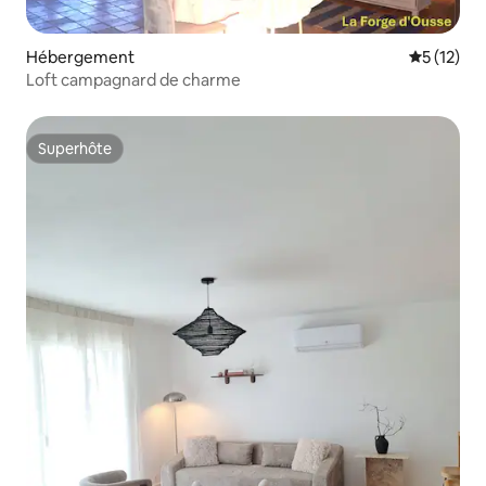
Hébergement
Évaluation
5 (12)
Loft campagnard de charme
Superhôte
Superhôte