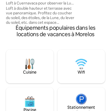
domicile ou la diff
Loft à Cuernavaca pour observer la Lune
également une c
et les étoiles
Loft à double hauteur et terrasse avec
avec une excellente
vue panoramique. Profitez du coucher
quartier dispose de
du soleil, des étoiles, de la Lune, du lever
à domicile tels qu
du soleil, etc. dans cet espace
didi food.
Équipements populaires dans les
confortable pour les couples, conçu
pour vivre des moments inoubliables. Il
locations de vacances à Morelos
dispose d'un brasero et d'une table
extérieure pour une soirée inoubliable.
Dégustez un verre de vin en écoutant
votre musique préférée pendant que le
soleil se couche à l'horizon et oubliez la
routine. Il dispose d'une cuisine équipée
et d'un minibar, ainsi que d'une cafetière
et d'une glacière pour organiser votre
Cuisine
Wifi
soirée romantique parfaite.
Stationnement
Piscine