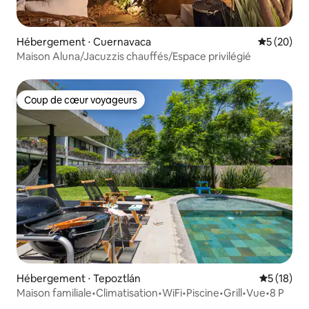
Hébergement ⋅ Cuernavaca
Évaluation
5 (20)
Maison Aluna/Jacuzzis chauffés/Espace privilégié
Coup de cœur voyageurs
Coup de cœur voyageurs
Hébergement ⋅ Tepoztlán
Évaluation
5 (18)
Maison familiale•Climatisation•WiFi•Piscine•Grill•Vue•8 P