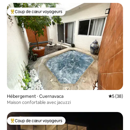
Coup de cœur voyageurs
Coups de cœur voyageurs les plus appréciés
Hébergement ⋅ Cuernavaca
Évaluation
5 (38)
Maison confortable avec jacuzzi
Coup de cœur voyageurs
Coups de cœur voyageurs les plus appréciés