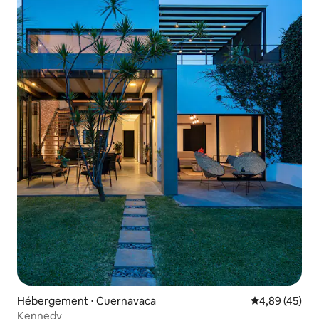
Hébergement ⋅ Cuernavaca
Évaluation mo
4,89 (45)
Kennedy