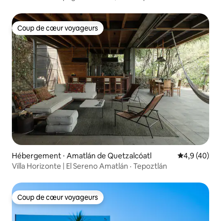
Coup de cœur voyageurs
Coup de cœur voyageurs
Hébergement ⋅ Amatlán de Quetzalcóatl
Évaluation m
4,9 (40)
Villa Horizonte | El Sereno Amatlán · Tepoztlán
Coup de cœur voyageurs
Coup de cœur voyageurs