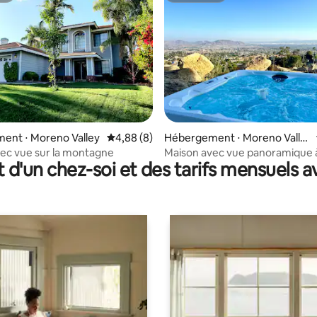
 la base de 121 commentaires : 4,63 sur 5
ent ⋅ Moreno Valley
Évaluation moyenne sur la base de 8 commen
4,88 (8)
Hébergement ⋅ Moreno Valle
y
ec vue sur la montagne
Maison avec vue panoramique à
t d'un chez-soi et des tarifs mensuels 
bord de la rivière | Spa • Natur
de soleil