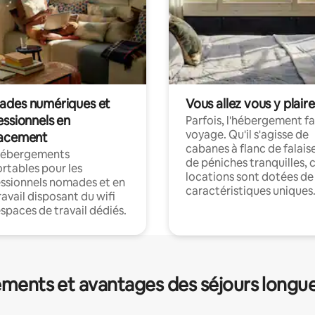
des numériques et
Vous allez vous y plaire
essionnels en
Parfois, l'hébergement fai
voyage. Qu'il s'agisse de
acement
cabanes à flanc de falais
hébergements
de péniches tranquilles, 
rtables pour les
locations sont dotées de
ssionnels nomades et en
caractéristiques uniques
ravail disposant du wifi
espaces de travail dédiés.
ments et avantages des séjours longu