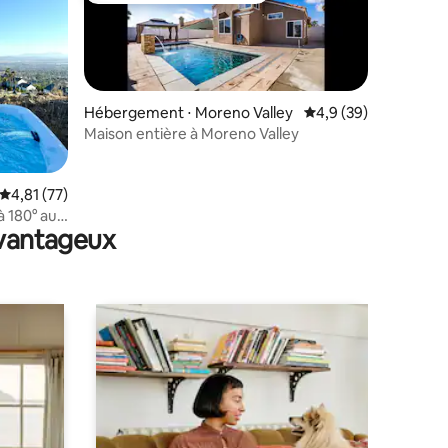
Hébergement ⋅ Moreno Valley
Évaluation moyenne s
4,9 (39)
Maison entière à Moreno Valley
taires : 4,88 sur 5
Évaluation moyenne sur la base de 77 commentaires : 4,81 sur 5
4,81 (77)
 180° au
avantageux
e • Coucher