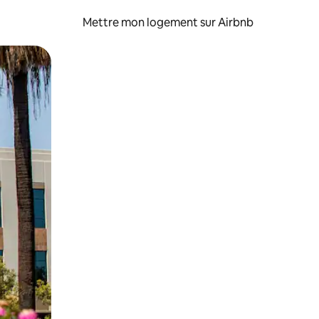
Mettre mon logement sur Airbnb
sant glisser.