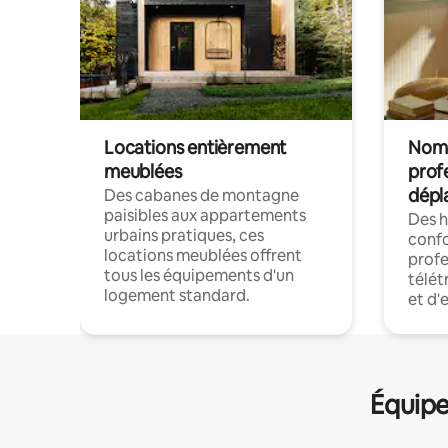
Locations entièrement
Noma
meublées
prof
dépl
Des cabanes de montagne
paisibles aux appartements
Des 
urbains pratiques, ces
confo
locations meublées offrent
profe
tous les équipements d'un
télét
logement standard.
et d'
Équipe