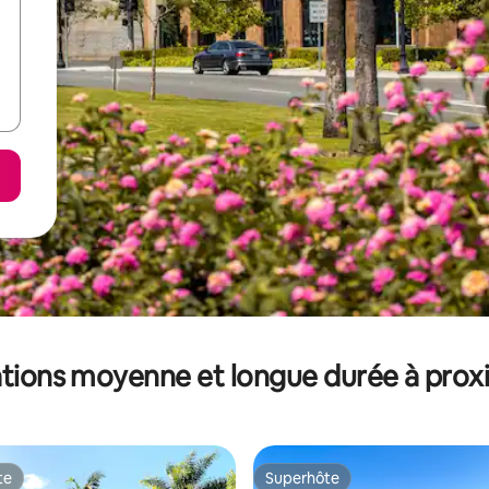
tions moyenne et longue durée à prox
te
Superhôte
te
Superhôte