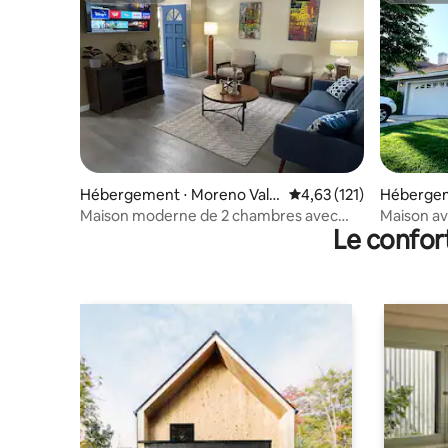
Hébergement ⋅ Moreno Valle
Évaluation moyenne sur
4,63 (121)
Hébergem
y
Maison moderne de 2 chambres avec
Maison av
Le confor
barbecue et foyer