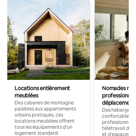
Locations entièrement
Nomades num
meublées
professionnel
déplacement
Des cabanes de montagne
paisibles aux appartements
Des hébergem
urbains pratiques, ces
confortables p
locations meublées offrent
professionnels
tous les équipements d'un
télétravail dis
logement standard.
et d'espaces de