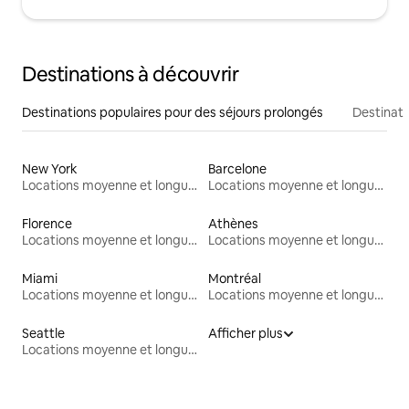
Destinations à découvrir
Destinations populaires pour des séjours prolongés
Destinati
New York
Barcelone
Locations moyenne et longue durée
Locations moyenne et longue durée
Florence
Athènes
Locations moyenne et longue durée
Locations moyenne et longue durée
Miami
Montréal
Locations moyenne et longue durée
Locations moyenne et longue durée
Seattle
Afficher plus
Locations moyenne et longue durée