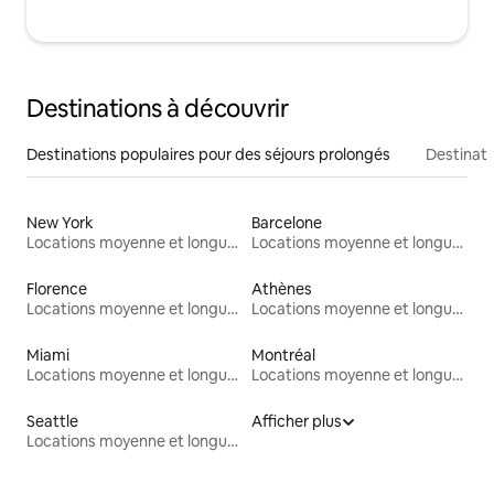
Destinations à découvrir
Destinations populaires pour des séjours prolongés
Destinati
New York
Barcelone
Locations moyenne et longue durée
Locations moyenne et longue durée
Florence
Athènes
Locations moyenne et longue durée
Locations moyenne et longue durée
Miami
Montréal
Locations moyenne et longue durée
Locations moyenne et longue durée
Seattle
Afficher plus
Locations moyenne et longue durée