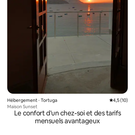
Hébergement ⋅ Tortuga
Évaluation m
4,5 (10)
Maison Sunset
Le confort d'un chez-soi et des tarifs
mensuels avantageux