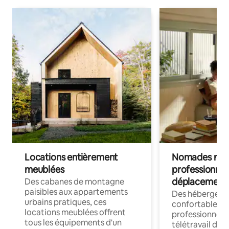
Locations entièrement
Nomades num
meublées
professionnel
déplacement
Des cabanes de montagne
paisibles aux appartements
Des hébergem
urbains pratiques, ces
confortables p
locations meublées offrent
professionnels
tous les équipements d'un
télétravail dis