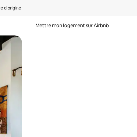
ue d'origine
Mettre mon logement sur Airbnb
sant glisser.