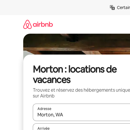
Aller
Certai
directement
au
contenu
Morton : locations de
vacances
Trouvez et réservez des hébergements uniqu
sur Airbnb
Adresse
Lorsque les résultats s'affichent, utilisez les flèc
Arrivée