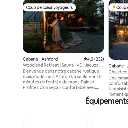
Coup de cœur voyageurs
Coup 
Coup de cœur voyageurs
Coups de
Cabane ⋅ Ashford
Évaluation moyenne su
4,9 (232)
Woodland Retreat | Sauna | VE | Jacuzzi |
Cabane ⋅
Animaux acceptés
Bienvenue dans notre cabane rustique
Chalet co
mais moderne à Ashford, à seulement 5
Jacuzzi Li
Une caban
minutes de l'entrée du mont. Rainier.
confortab
Profitez d'un séjour confortable avec
fantaisis
une cheminée à gaz, une cuisine
romantiq
rénovée, un lit Queen Size, un loft avec
Équipements 
de cabane
un lit double et un canapé-lit. Détendez-
incroyabl
vous dans le jacuzzi, connectez-vous
étoiles d
avec une connexion Wi-Fi rapide et
à l'extéri
chargez votre véhicule électrique avec
dans un ca
notre chargeur de niveau 2. Nous
10 minute