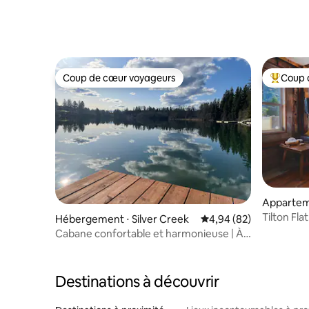
Coup de cœur voyageurs
Coup 
Coup de cœur voyageurs
Coups de
Appartem
Tilton Flat
Hébergement ⋅ Silver Creek
Évaluation moyenne sur
4,94 (82)
Cabane confortable et harmonieuse | À
pied du lac | Pour 5 personnes
Destinations à découvrir