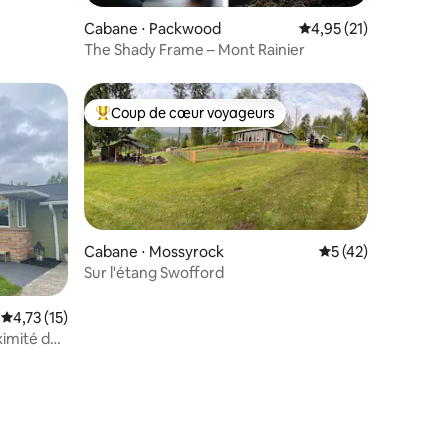
Cabane ⋅ Packwood
Évaluation moyenne su
4,95 (21)
The Shady Frame – Mont Rainier
Coup de cœur voyageurs
Coups de cœur voyageurs les plus appréciés
Cabane ⋅ Mossyrock
Évaluation moyenne
5 (42)
Sur l'étang Swofford
taires : 4,96 sur 5
Évaluation moyenne sur la base de 15 commentaires : 4,73 sur 5
4,73 (15)
imité de