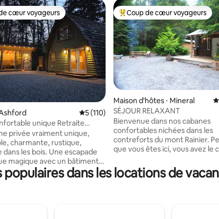
de cœur voyageurs
Coup de cœur voyageurs
 cœur voyageurs les plus appréciés
Coups de cœur voyageurs les p
Maison d'hôtes ⋅ Mineral
É
r la base de 232 commentaires : 4,9 sur 5
SÉJOUR RELAXANT
 Ashford
Évaluation moyenne sur la base de 110 co
5 (110)
Bienvenue dans nos cabanes
nfortable unique Retraite
confortables nichées dans les
t King Size Privé
e privée vraiment unique,
contreforts du mont Rainier. P
le, charmante, rustique,
que vous êtes ici, vous avez le 
te dans les bois. Une escapade
endroits à visiter. Randonnée, 
ue magique avec un bâtiment
ski de fond, équitation, visites
populaires dans les locations de vaca
 de bain à remous et une
touristiques à quelques minute
e lucarne d'observation des
route. Après une journée de plai
ans votre chambre. Pique-nique
profitez de la soirée autour d'u
eur tout en observant la faune
camp pour vous détendre. Dé
dre forestier paisible. À
vous de la vie pendant un mom
s du mont Parc du mont Rainier