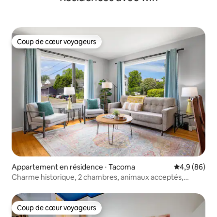
Coup de cœur voyageurs
Coup de cœur voyageurs
Appartement en résidence ⋅ Tacoma
Évaluation m
4,9 (86)
Charme historique, 2 chambres, animaux acceptés,
climatisation centrale
Coup de cœur voyageurs
Coup de cœur voyageurs