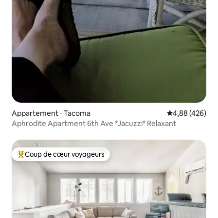
Appartement ⋅ Tacoma
Évaluation moy
4,88 (426)
Aphrodite Apartment 6th Ave *Jacuzzi* Relaxant
Coup de cœur voyageurs
Coups de cœur voyageurs les plus appréciés