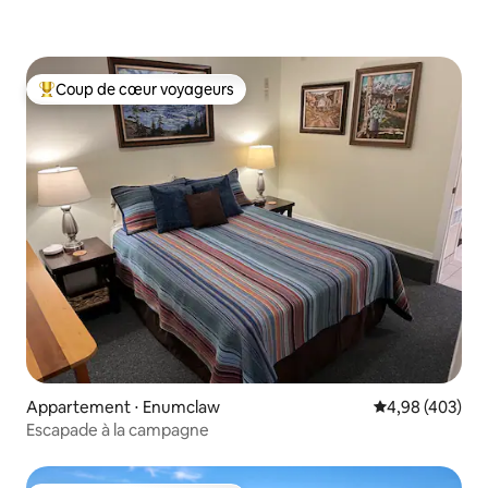
Coup de cœur voyageurs
Coups de cœur voyageurs les plus appréciés
Appartement ⋅ Enumclaw
Évaluation moy
4,98 (403)
Escapade à la campagne