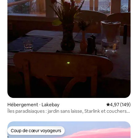
Hébergement ⋅ Lakebay
Évaluation moy
4,97 (149)
Îles paradisiaques : jardin sans laisse, Starlink et couchers
de soleil
Coup de cœur voyageurs
Coup de cœur voyageurs