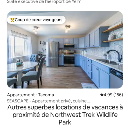
Suite exécutive de l'aéroport de Yelm
Coup de cœur voyageurs
Coups de cœur voyageurs les plus appréciés
Appartement ⋅ Tacoma
Évaluation moy
4,99 (156)
SEASCAPE - Appartement privé, cuisine
Autres superbes locations de vacances à
complète/buanderie
proximité de Northwest Trek Wildlife
Park