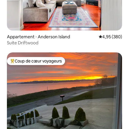
Appartement ⋅ Anderson Island
Évaluation moy
4,95 (380)
Suite Driftwood
Coup de cœur voyageurs
Coups de cœur voyageurs les plus appréciés