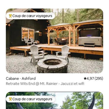
Coup de cœur voyageurs
Coups de cœur voyageurs les plus appréciés
Cabane ⋅ Ashford
Évaluation moy
4,97 (295)
Retraite Wits End @ Mt. Rainier - Jacuzzi et wifi
Coup de cœur voyageurs
Coups de cœur voyageurs les plus appréciés