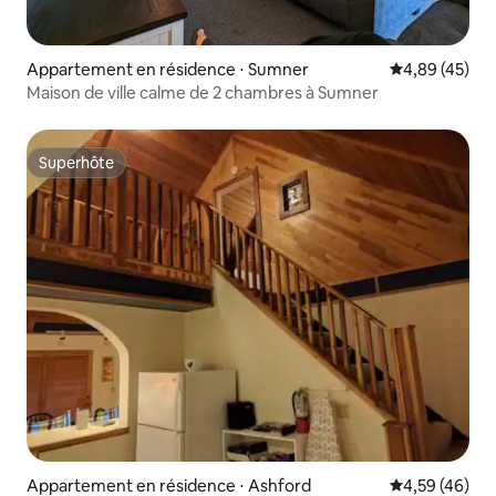
Appartement en résidence ⋅ Sumner
Évaluation mo
4,89 (45)
Maison de ville calme de 2 chambres à Sumner
Superhôte
Superhôte
Appartement en résidence ⋅ Ashford
Évaluation mo
4,59 (46)