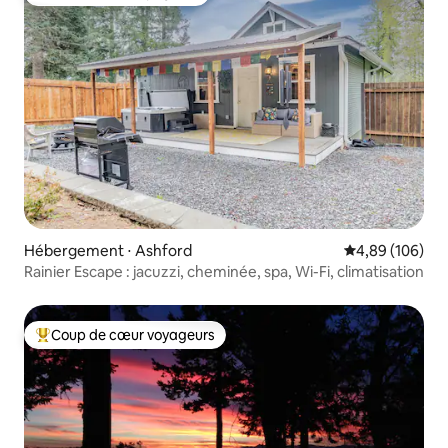
Coup de cœur voyageurs
Hébergement ⋅ Ashford
Évaluation moy
4,89 (106)
Rainier Escape : jacuzzi, cheminée, spa, Wi-Fi, climatisation
Coup de cœur voyageurs
Coups de cœur voyageurs les plus appréciés