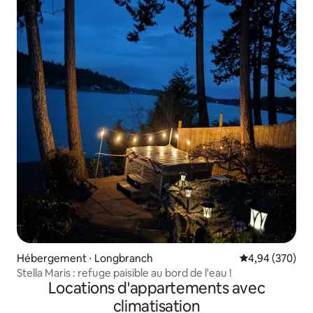
Hébergement ⋅ Longbranch
Évaluation moy
4,94 (370)
Stella Maris : refuge paisible au bord de l'eau !
Locations d'appartements avec
climatisation