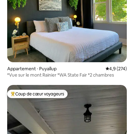
Appartement ⋅ Puyallup
Évaluation mo
4,9 (274)
*Vue sur le mont Rainier *WA State Fair *2 chambres
Coup de cœur voyageurs
Coups de cœur voyageurs les plus appréciés