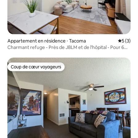
Appartement en résidence ⋅ Tacoma
Évaluatio
5 (3)
Charmant refuge - Près de JBLM et de l'hôpital - Pour 6
personnes
Coup de cœur voyageurs
Coup de cœur voyageurs