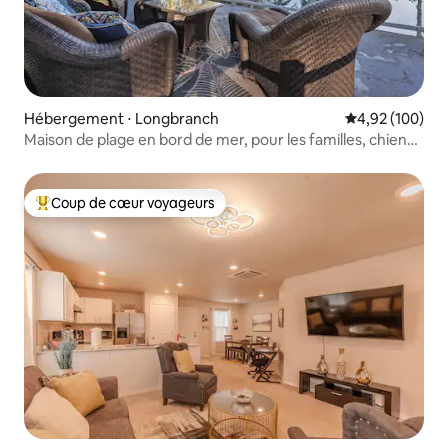
Hébergement ⋅ Longbranch
Évaluation moy
4,92 (100)
Maison de plage en bord de mer, pour les familles, chiens
bienvenus
Coup de cœur voyageurs
Coups de cœur voyageurs les plus appréciés