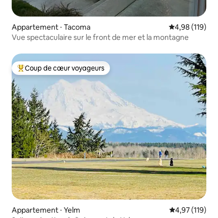
Appartement ⋅ Tacoma
Évaluation moy
4,98 (119)
Vue spectaculaire sur le front de mer et la montagne
Coup de cœur voyageurs
Coups de cœur voyageurs les plus appréciés
Appartement ⋅ Yelm
Évaluation moy
4,97 (119)