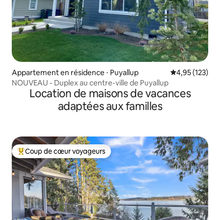
Appartement en résidence ⋅ Puyallup
Évaluation moy
4,95 (123)
NOUVEAU - Duplex au centre-ville de Puyallup
Location de maisons de vacances
adaptées aux familles
Coup de cœur voyageurs
Coups de cœur voyageurs les plus appréciés