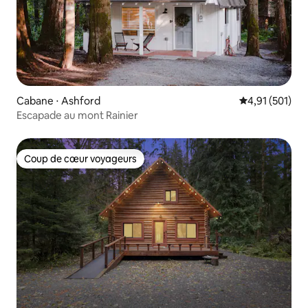
Cabane ⋅ Ashford
Évaluation moy
4,91 (501)
Escapade au mont Rainier
Coup de cœur voyageurs
Coup de cœur voyageurs