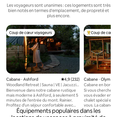
Les voyageurs sont unanimes : ces logements sont très
bien notés en termes d'emplacement, de propreté et
plus encore.
Coup de cœur voyageurs
Coup de cœur 
Coup de cœur voyageurs
Coups de cœur vo
Cabane ⋅ Ashford
Évaluation moyenne sur la base
4,9 (232)
Cabane ⋅ Olympia
Woodland Retreat | Sauna | VE | Jacuzzi |
Cabane en bord de
Animaux acceptés
Pamlico
Bienvenue dans notre cabane rustique
Si vous cherchez 
mais moderne à Ashford, à seulement 5
vous évader en « g
minutes de l'entrée du mont. Rainier.
chalet spécial est 
Profitez d'un séjour confortable avec
vous. La cabane es
Équipements populaires dans les
une cheminée à gaz, une cuisine
confortable. Dire
rénovée, un lit Queen Size, un loft avec
l'eau avec utilisat