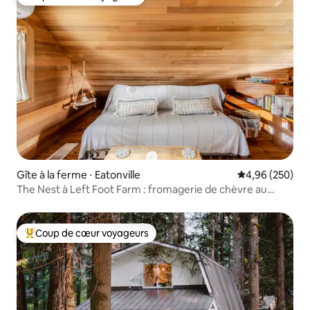
Coup de cœur voyageurs
Gîte à la ferme ⋅ Eatonville
Évaluation moy
4,96 (250)
The Nest à Left Foot Farm : fromagerie de chèvre au
mont Rainier
Coup de cœur voyageurs
Coups de cœur voyageurs les plus appréciés