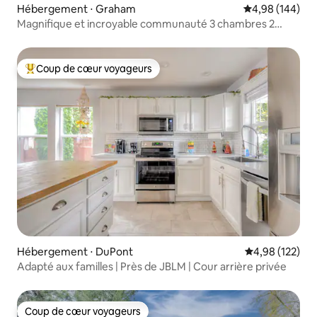
Hébergement ⋅ Graham
Évaluation moy
4,98 (144)
Magnifique et incroyable communauté 3 chambres 2
salles de bain
Coup de cœur voyageurs
Coups de cœur voyageurs les plus appréciés
Hébergement ⋅ DuPont
Évaluation moy
4,98 (122)
Adapté aux familles | Près de JBLM | Cour arrière privée
Coup de cœur voyageurs