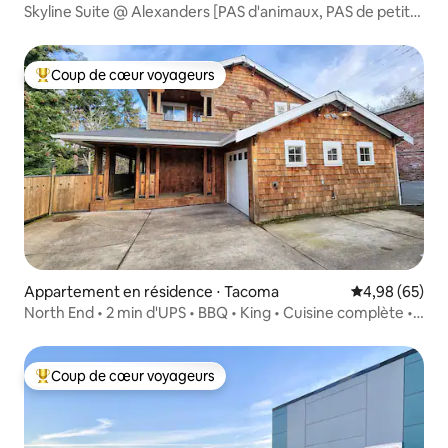
Skyline Suite @ Alexanders [PAS d'animaux, PAS de petit-
déjeuner]
Coup de cœur voyageurs
Coups de cœur voyageurs les plus appréciés
Appartement en résidence ⋅ Tacoma
Évaluation mo
4,98 (65)
North End • 2 min d'UPS • BBQ • King • Cuisine complète • 3
téléviseurs
Coup de cœur voyageurs
Coups de cœur voyageurs les plus appréciés