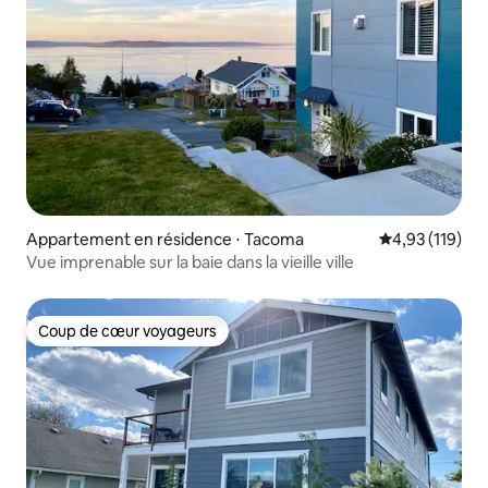
Appartement en résidence ⋅ Tacoma
Évaluation moy
4,93 (119)
Vue imprenable sur la baie dans la vieille ville
Coup de cœur voyageurs
Coup de cœur voyageurs