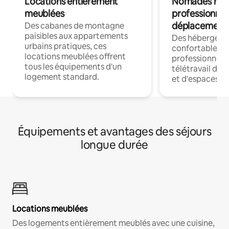
Locations entièrement
Nomades num
meublées
professionnel
déplacement
Des cabanes de montagne
paisibles aux appartements
Des hébergem
urbains pratiques, ces
confortables p
locations meublées offrent
professionnels
tous les équipements d'un
télétravail dis
logement standard.
et d'espaces de
Équipements et avantages des séjours
longue durée
Locations meublées
Des logements entièrement meublés avec une cuisine,