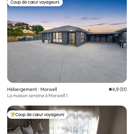
Coup de cœur voyageurs
Coup de cœur voyageurs
Hébergement ⋅ Morwell
Évaluation m
4,9 (51)
La maison sereine à Morwell 1
Coup de cœur voyageurs
Coups de cœur voyageurs les plus appréciés