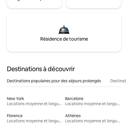
Résidence de tourisme
Destinations à découvrir
Destinations populaires pour des séjours prolongés
Destinati
New York
Barcelone
Locations moyenne et longue durée
Locations moyenne et longue durée
Florence
Athènes
Locations moyenne et longue durée
Locations moyenne et longue durée