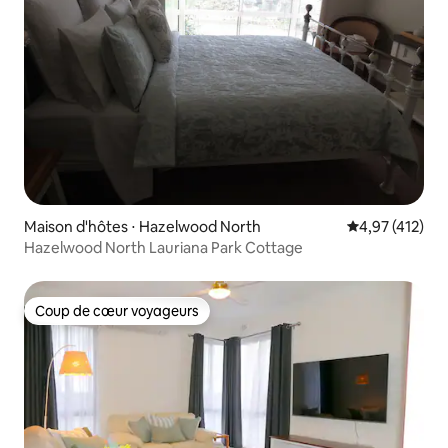
Maison d'hôtes ⋅ Hazelwood North
Évaluation moy
4,97 (412)
Hazelwood North Lauriana Park Cottage
Coup de cœur voyageurs
Coup de cœur voyageurs