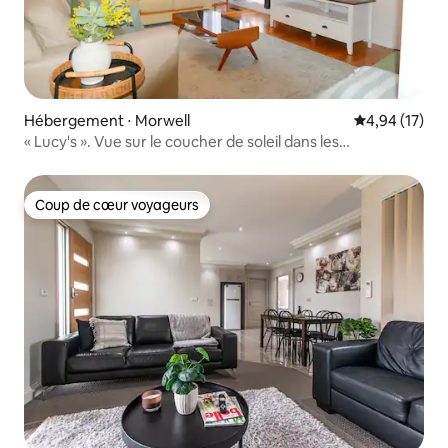
Hébergement ⋅ Morwell
Évaluation mo
4,94 (17)
« Lucy's ». Vue sur le coucher de soleil dans les
montagnes.
Coup de cœur voyageurs
Coup de cœur voyageurs