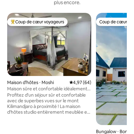
plus encore.
Coup de cœur voyageurs
Coup de cœur vo
Coups de cœur voyageurs les plus appréciés
Coup de cœur vo
Maison d'hôtes ⋅ Moshi
Évaluation moyenne sur la base
4,97 (64)
Maison sûre et confortable idéalement
située !
Profitez d'un séjour sûr et confortable
avec de superbes vues sur le mont
Kilimandjaro à proximité ! La maison
d'hôtes studio entièrement meublée est
située sur la même propriété que la
maison de l'hôte afin que vous puissiez
vous sentir en sécurité et être assuré
Bungalow ⋅ Boma