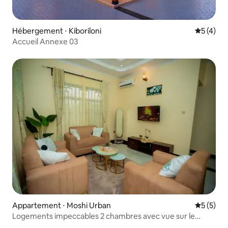
Hébergement ⋅ Kiboriloni
Évaluatio
5 (4)
Accueil Annexe 03
Appartement ⋅ Moshi Urban
Évaluatio
5 (5)
Logements impeccables 2 chambres avec vue sur le
Kilimandjaro - Note de 10,0