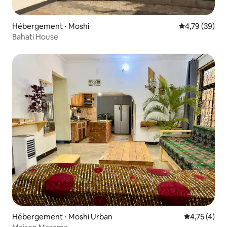
Hébergement ⋅ Moshi
Évaluation mo
4,79 (39)
Bahati House
Hébergement ⋅ Moshi Urban
Évaluation m
4,75 (4)