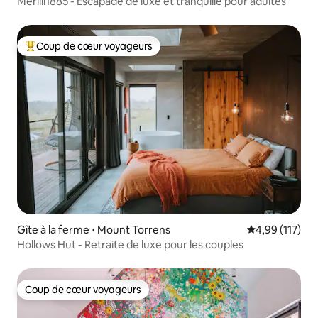
Merilli1885 - Escapade de luxe et tranquille pour adultes
Coup de cœur voyageurs
Coups de cœur voyageurs les plus appréciés
Gîte à la ferme ⋅ Mount Torrens
Évaluation moy
4,99 (117)
Hollows Hut - Retraite de luxe pour les couples
Coup de cœur voyageurs
Coup de cœur voyageurs