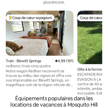
plus encore.
Coup de cœur voyageurs
Coup de cœur vo
Coups de cœur voyageurs les plus appréciés
Coup de cœur vo
Train ⋅ Blewitt Springs
Évaluation moyenne sur la base 
4,99 (191)
redhens | trois-cinq-quatre
Gîte à la ferme ⋅ 
Notre wagon Redhen reconverti se
reek
ESCAPADE RURALE.
trouve au milieu des vignes et offre une
Hills
ÉVASION À LA CA
vue imprenable sur Blewitt Springs, un
centre de 40 acres
magnifique coin de la région viticole de
intimité, ambiance
McLaren Vale. Chaque espace (cabine
incroyable. Il dis
du conducteur et trois-cinq-quatre)
Équipements populaires dans les
d'une cuisine ent
offre des cuisines bien aménagées, des
salon, d'une salle 
lits Queen Size, des vues spectaculaires
locations de vacances à Mosquito Hill
véranda ombragée
depuis votre propre terrasse ou