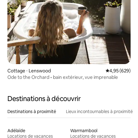
Cottage ⋅ Lenswood
Évaluation moy
4,95 (629)
Ode to the Orchard • bain extérieur, vue imprenable
Destinations à découvrir
Destinations à proximité
Lieux incontournables à proximité
Adélaïde
Warrnambool
Locations de vacances
Locations de vacances