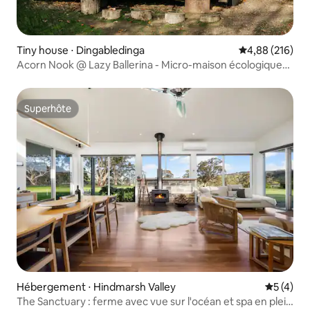
Tiny house ⋅ Dingabledinga
Évaluation moy
4,88 (216)
Acorn Nook @ Lazy Ballerina - Micro-maison écologique
rustique
Superhôte
Superhôte
Hébergement ⋅ Hindmarsh Valley
Évaluatio
5 (4)
The Sanctuary : ferme avec vue sur l'océan et spa en plein