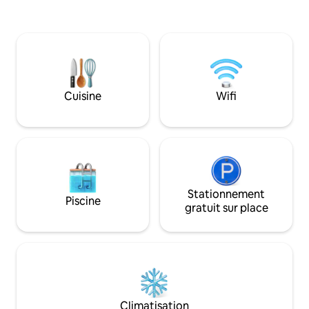
clôture. Étant donn
choisissez de rester confortablement à
de la péninsule du 
l'intérieur. Proche de nombreuses caves,
options sont infin
brasseries et restaurants. Un espace
vignobles, des res
magnifique pour se détendre et profiter
marchés, des plage
de la vue incroyable après une journée
sur le Coorong. Fe
de dégustation de vin ou d'aventures sur
compte un petit t
la magnifique péninsule de Fleurieu.
Cuisine
Wifi
calmes. Asseyez-vo
utilisez-le pour ex
pittoresque.
Stationnement
Piscine
gratuit sur place
Climatisation