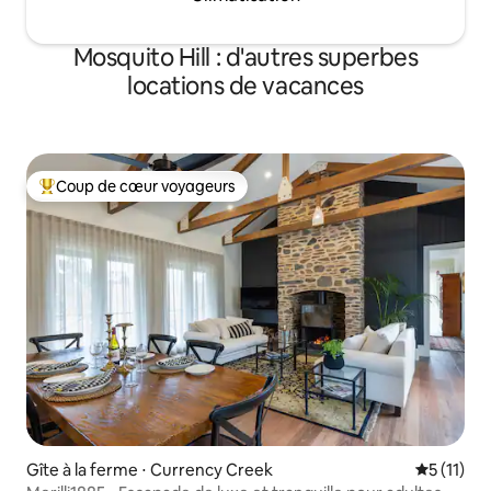
Mosquito Hill : d'autres superbes
locations de vacances
Coup de cœur voyageurs
Coups de cœur voyageurs les plus appréciés
Gîte à la ferme ⋅ Currency Creek
Évaluatio
5 (11)