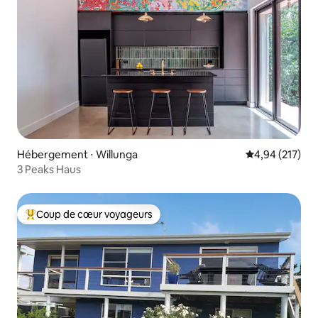
Hébergement ⋅ Willunga
Évaluation moy
4,94 (217)
3 Peaks Haus
Coup de cœur voyageurs
Coups de cœur voyageurs les plus appréciés