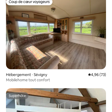
Coup de cœur voyageurs
Coup de cœur voyageurs
Hébergement ⋅ Sévigny
Évaluation mo
4,96 (73)
Mobilehome tout confort
Superhôte
Superhôte