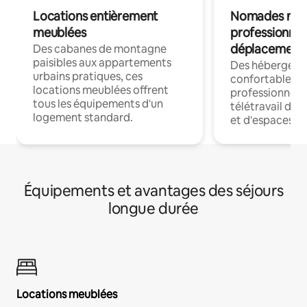
Locations entièrement
Nomades num
meublées
professionnel
déplacement
Des cabanes de montagne
paisibles aux appartements
Des hébergem
urbains pratiques, ces
confortables p
locations meublées offrent
professionnels
tous les équipements d'un
télétravail dis
logement standard.
et d'espaces de
Équipements et avantages des séjours
longue durée
Locations meublées