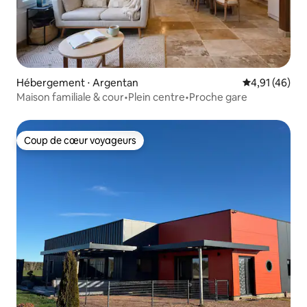
Hébergement ⋅ Argentan
Évaluation mo
4,91 (46)
Maison familiale & cour•Plein centre•Proche gare
Coup de cœur voyageurs
Coup de cœur voyageurs