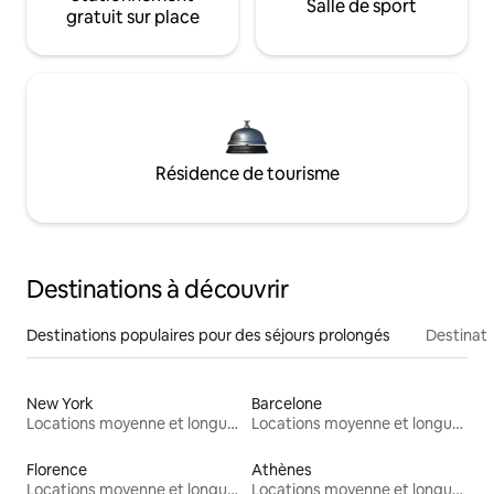
Salle de sport
gratuit sur place
Résidence de tourisme
Destinations à découvrir
Destinations populaires pour des séjours prolongés
Destinati
New York
Barcelone
Locations moyenne et longue durée
Locations moyenne et longue durée
Florence
Athènes
Locations moyenne et longue durée
Locations moyenne et longue durée