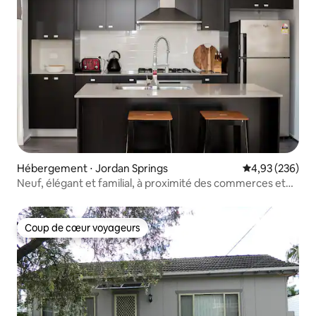
Hébergement ⋅ Jordan Springs
Évaluation moy
4,93 (236)
Neuf, élégant et familial, à proximité des commerces et
de Penrith
Coup de cœur voyageurs
Coup de cœur voyageurs