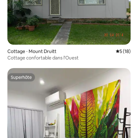
Cottage ⋅ Mount Druitt
Évaluation
5 (18)
Cottage confortable dans l'Ouest
Superhôte
Superhôte