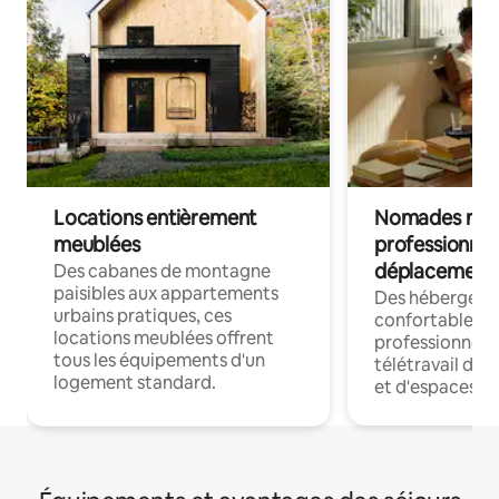
Locations entièrement
Nomades num
meublées
professionnel
déplacement
Des cabanes de montagne
paisibles aux appartements
Des hébergem
urbains pratiques, ces
confortables p
locations meublées offrent
professionnels
tous les équipements d'un
télétravail dis
logement standard.
et d'espaces de