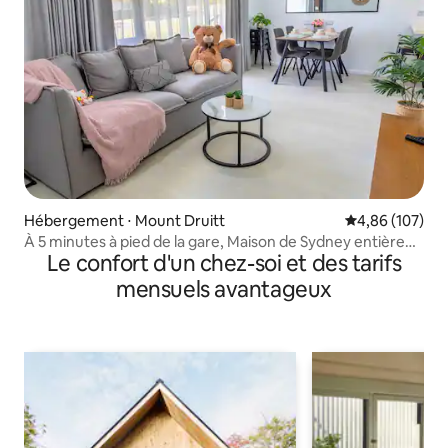
Hébergement ⋅ Mount Druitt
Évaluation moy
4,86 (107)
À 5 minutes à pied de la gare, Maison de Sydney entière悉
Le confort d'un chez-soi et des tarifs
尼整栋度假屋
mensuels avantageux