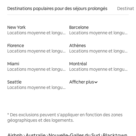
Destinations populaires pour des séjours prolongés
Destinati
New York
Barcelone
Locations moyenne et longue durée
Locations moyenne et longue durée
Florence
Athènes
Locations moyenne et longue durée
Locations moyenne et longue durée
Miami
Montréal
Locations moyenne et longue durée
Locations moyenne et longue durée
Seattle
Afficher plus
Locations moyenne et longue durée
* Des exclusions peuvent s'appliquer en fonction des zones
géographiques et des logements.
Airbnb
Australie
Nouvelle-Galles du Sud
Blacktown