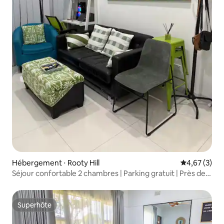
Hébergement ⋅ Rooty Hill
Évaluation m
4,67 (3)
Séjour confortable 2 chambres | Parking gratuit | Près de
la gare et d'ECQ
Superhôte
Superhôte