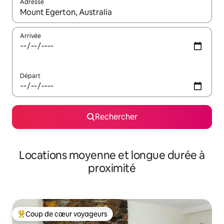
Adresse
Lorsque les résultats s'affichent, utilisez les flèches vers le hau
Arrivée
Départ
Rechercher
Locations moyenne et longue durée à
proximité
Coup de cœur voyageurs
Coups de cœur voyageurs les plus appréciés