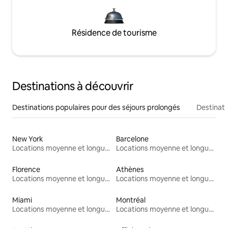
Résidence de tourisme
Destinations à découvrir
Destinations populaires pour des séjours prolongés
Destinati
New York
Barcelone
Locations moyenne et longue durée
Locations moyenne et longue durée
Florence
Athènes
Locations moyenne et longue durée
Locations moyenne et longue durée
Miami
Montréal
Locations moyenne et longue durée
Locations moyenne et longue durée