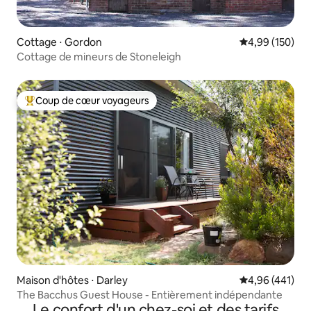
Cottage ⋅ Gordon
Évaluation moy
4,99 (150)
Cottage de mineurs de Stoneleigh
Coup de cœur voyageurs
Coups de cœur voyageurs les plus appréciés
Maison d'hôtes ⋅ Darley
Évaluation moy
4,96 (441)
The Bacchus Guest House - Entièrement indépendante
Le confort d'un chez-soi et des tarifs