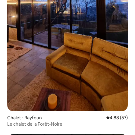
Chalet ⋅ Rayfoun
Évaluation mo
4,88 (57)
Le chalet de la Forêt-Noire