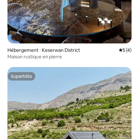
Hébergement ⋅ Keserwan District
Évaluatio
5 (4)
Maison rustique en pierre
Superhôte
Superhôte