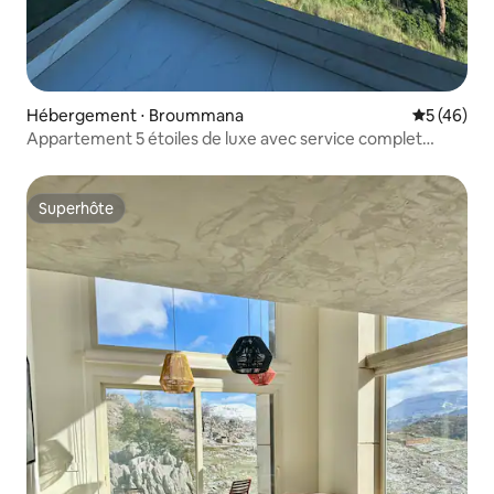
Hébergement ⋅ Broummana
Évaluation
5 (46)
Appartement 5 étoiles de luxe avec service complet
24h/24 et 7j/7 et vue sur Brummana
Superhôte
Superhôte