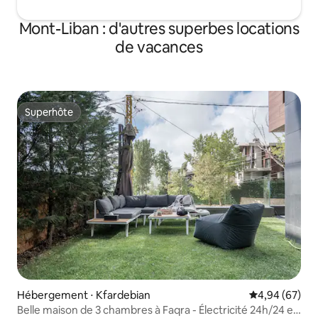
Mont-Liban : d'autres superbes locations
de vacances
Superhôte
Superhôte
Hébergement ⋅ Kfardebian
Évaluation mo
4,94 (67)
Belle maison de 3 chambres à Faqra - Électricité 24h/24 et