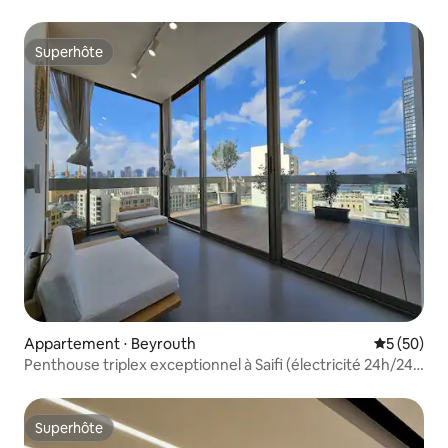
7j/7 + jardin
Superhôte
Superhôte
Appartement ⋅ Beyrouth
Évaluation
5 (50)
Penthouse triplex exceptionnel à Saifi (électricité 24h/24
et 7j/7)
Superhôte
Superhôte