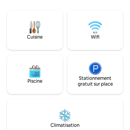
barbecue, parfait
Faraya/Mzaar et à 30 minutes de
détendues et des 
Beyrouth Le chalet de 120 m² avec
Des meubles sur 
2 chambres et 2 salles de bain dispose
d'art sélectionné
d'une cuisine entièrement équipée, de la
atmosphère de bou
climatisation, d'une connexion Wi-Fi par
pistes de ski, des
fibre optique, d'une télévision
et des cafés, offran
Cuisine
Wifi
connectée et d'une buanderie, ce qui le
commodité toute l'
rend idéal pour les séjours plus longs
escapades romanti
comme pour les escapades d'un week-
ends.
end.
Stationnement
Piscine
gratuit sur place
Climatisation