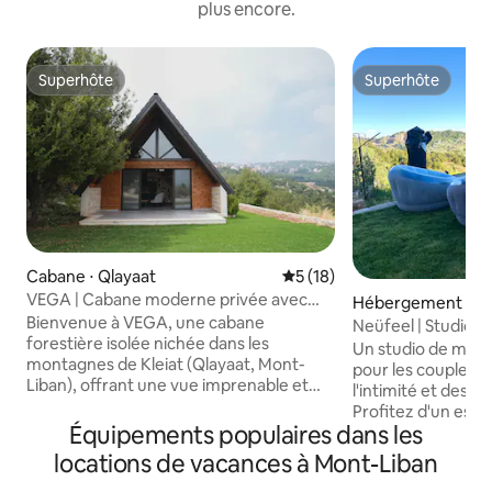
plus encore.
Superhôte
Superhôte
Superhôte
Superhôte
Cabane ⋅ Qlayaat
Évaluation moyenne sur la b
5 (18)
VEGA | Cabane moderne privée avec
Hébergement ⋅ Wa
vue panoramique
Bienvenue à VEGA, une cabane
Neüfeel | Studio de
forestière isolée nichée dans les
Un studio de mont
montagnes de Kleiat (Qlayaat, Mont-
pour les couples, 
Liban), offrant une vue imprenable et
l'intimité et des v
une tranquillité totale Conçu avec soin
Profitez d'un espa
pour les matins tranquilles et les soirées
Équipements populaires dans les
d'une retraite ext
confortables, Vega est à seulement
avec piscine, chai
locations de vacances à Mont-Liban
3 minutes de la rue principale de Kleiat, à
pergola, douche e
25 minutes de la station de ski de