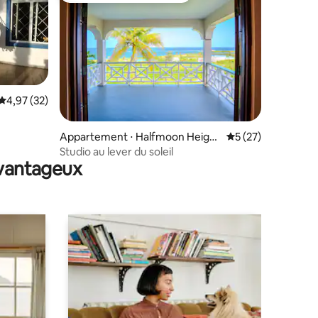
Évaluation moyenne sur la base de 32 commentaires : 4,97 sur 5
4,97 (32)
mmentaires : 5 sur 5
Appartement ⋅ Halfmoon Height
Évaluation moyenne
5 (27)
s
Studio au lever du soleil
avantageux