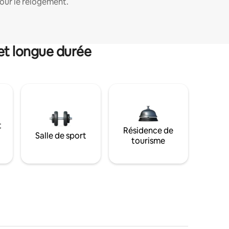
our le relogement.
et longue durée
t
Résidence de
Salle de sport
tourisme