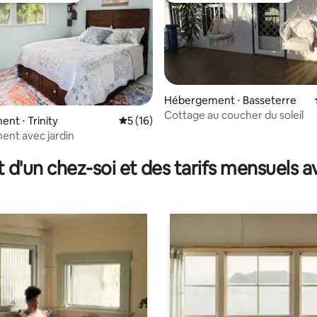
Hébergement ⋅ Basseterre
Cottage au coucher du soleil
nt ⋅ Trinity
Évaluation moyenne sur la base de 16 co
5 (16)
ur la base de 4 commentaires : 4,75 sur 5
nt avec jardin
t d'un chez-soi et des tarifs mensuels 