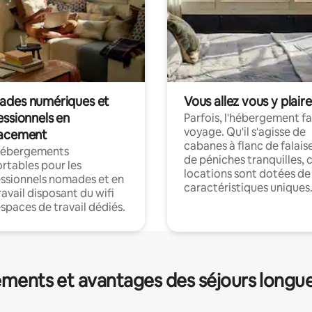
des numériques et
Vous allez vous y plaire
essionnels en
Parfois, l'hébergement fai
voyage. Qu'il s'agisse de
acement
cabanes à flanc de falais
hébergements
de péniches tranquilles, 
rtables pour les
locations sont dotées de
ssionnels nomades et en
caractéristiques uniques
ravail disposant du wifi
espaces de travail dédiés.
ments et avantages des séjours longu