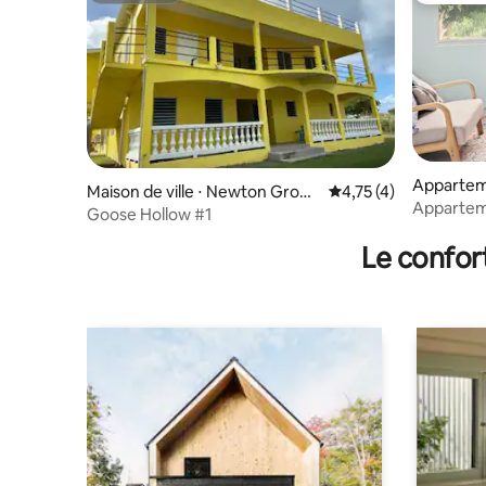
Apparteme
Maison de ville ⋅ Newton Groun
Évaluation moyenne s
4,75 (4)
Apparteme
d
Goose Hollow #1
Le confor