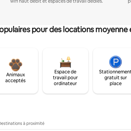
wifi haut débit et espaces de travail dédiés.
p
pulaires pour des locations moyenne 
Espace de
Stationnemen
Animaux
travail pour
gratuit sur
acceptés
ordinateur
place
Destinations à proximité