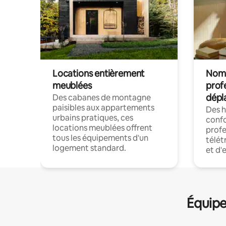
Locations entièrement
Noma
meublées
prof
dépl
Des cabanes de montagne
paisibles aux appartements
Des 
urbains pratiques, ces
confo
locations meublées offrent
profe
tous les équipements d'un
télét
logement standard.
et d'
Équipe