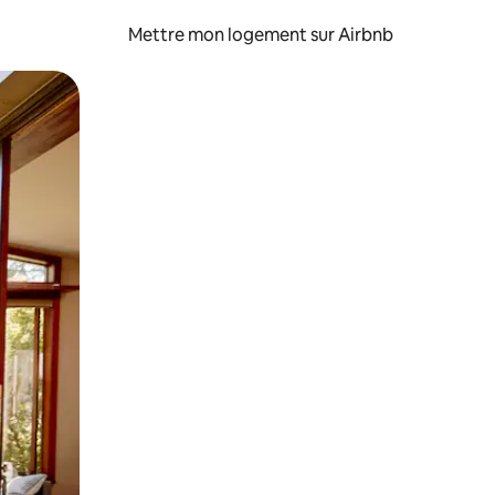
Mettre mon logement sur Airbnb
sant glisser.