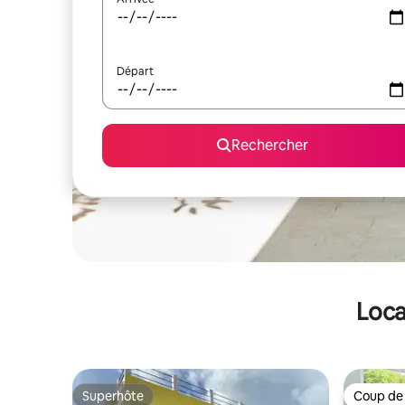
Départ
Rechercher
Loca
Superhôte
Coup de
Superhôte
Coup de