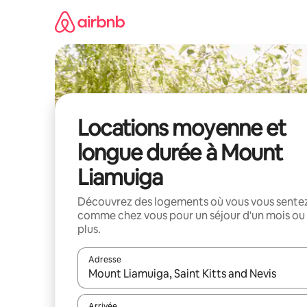
Aller
directement
au
contenu
Locations moyenne et
longue durée à Mount
Liamuiga
Découvrez des logements où vous vous sente
comme chez vous pour un séjour d'un mois ou
plus.
Adresse
Lorsque les résultats s'affichent, utilisez les flèc
Arrivée