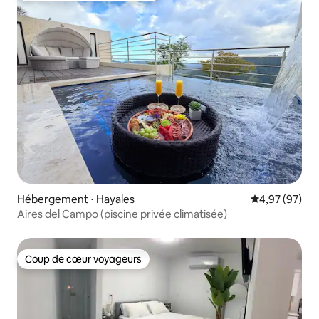
Hébergement ⋅ Hayales
Évaluation mo
4,97 (97)
Aires del Campo (piscine privée climatisée)
Coup de cœur voyageurs
Coup de cœur voyageurs