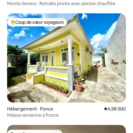
Monte Sereno · Retraite privée avec piscine chauffée
Coup de cœur voyageurs
Coups de cœur voyageurs les plus appréciés
Hébergement ⋅ Ponce
Évaluation mo
4,98 (66)
Maison ancienne à Ponce