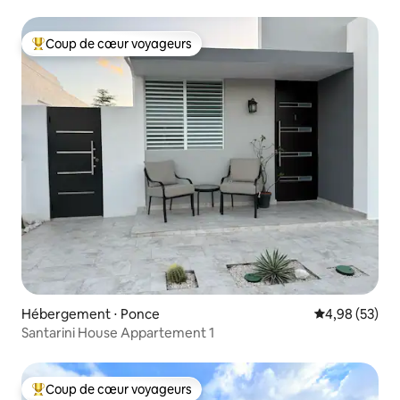
Coup de cœur voyageurs
Coups de cœur voyageurs les plus appréciés
Hébergement ⋅ Ponce
Évaluation mo
4,98 (53)
Santarini House Appartement 1
Coup de cœur voyageurs
Coups de cœur voyageurs les plus appréciés