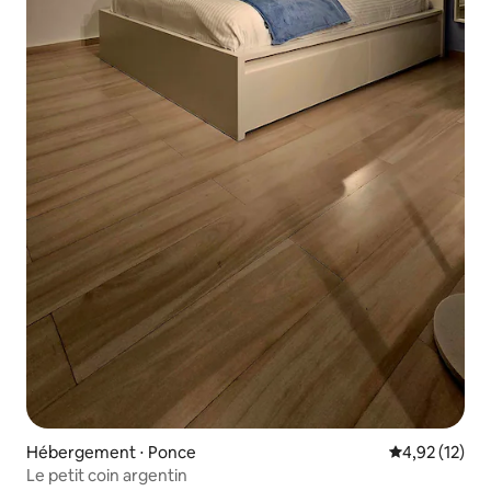
Hébergement ⋅ Ponce
Évaluation mo
4,92 (12)
Le petit coin argentin