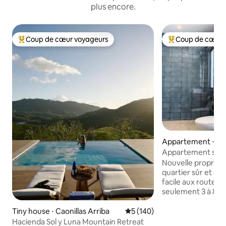
plus encore.
Coup de cœur voyageurs
Coup de cœur 
Coups de cœur voyageurs les plus appréciés
Coups de cœur vo
Appartement ⋅ P
Appartement sûr e
climatisation
Nouvelle propriét
quartier sûr et ce
facile aux routes p
seulement 3 à 8 m
des centres de co
restaurants, des b
Tiny house ⋅ Caonillas Arriba
Évaluation moyenne sur la ba
5 (140)
ville historique. 
Hacienda Sol y Luna Mountain Retreat