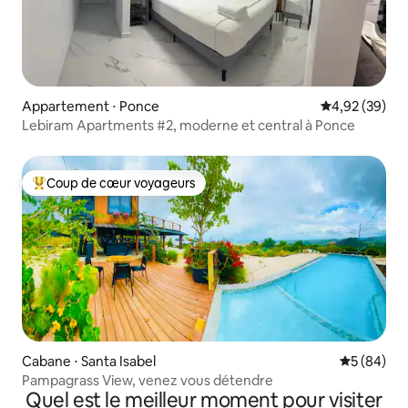
Appartement ⋅ Ponce
Évaluation mo
4,92 (39)
Lebiram Apartments #2, moderne et central à Ponce
Coup de cœur voyageurs
Coups de cœur voyageurs les plus appréciés
Cabane ⋅ Santa Isabel
Évaluation
5 (84)
Pampagrass View, venez vous détendre
Quel est le meilleur moment pour visiter