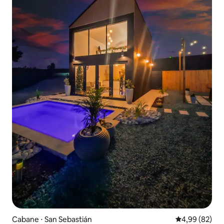
Cabane ⋅ San Sebastián
Évaluation mo
4,99 (82)