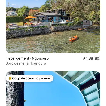
Hébergement ⋅ Ngunguru
Évaluation mo
4,88 (80)
Bord de mer à Ngunguru
Coup de cœur voyageurs
Coups de cœur voyageurs les plus appréciés