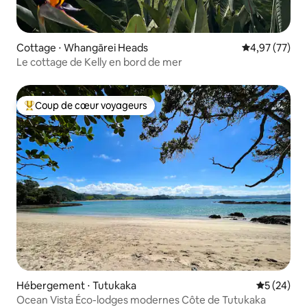
Cottage ⋅ Whangārei Heads
Évaluation mo
4,97 (77)
Le cottage de Kelly en bord de mer
Coup de cœur voyageurs
Coups de cœur voyageurs les plus appréciés
Hébergement ⋅ Tutukaka
Évaluation
5 (24)
Ocean Vista Éco-lodges modernes Côte de Tutukaka