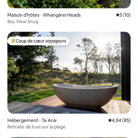
Maison d'hôtes ⋅ Whangārei Heads
Évaluation
5 (10)
Bay View Snug
Coup de cœur voyageurs
Coups de cœur voyageurs les plus appréciés
Hébergement ⋅ Te Arai
Évaluation mo
4,94 (85)
Retraite de luxe sur la plage