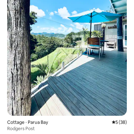
Cottage ⋅ Parua Bay
Évaluation
5 (38)
Rodgers Post