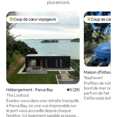
plus encore.
Coup de cœur voyageurs
Coup de cœur 
Coups de cœur voyageurs les plus appréciés
Coups de cœur vo
Maison d'hôtes ⋅ 
ds
'Bayhaven'
Profitez de notre 
bord de mer où le 
Hébergement ⋅ Parua Bay
Évaluation moyenne sur la b
5 (29)
parfum de l'air sal
The Lookout
Cette oasis isolée
Évadez-vous dans une retraite tranquille
imprenable sur la 
à Parua Bay, où une vue imprenable sur
entièrement équip
le port vous accueille depuis chaque
vie propres et co
fenêtre. Ce logement paisible propose