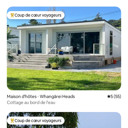
Coup de cœur voyageurs
Coups de cœur voyageurs les plus appréciés
Maison d'hôtes ⋅ Whangārei Heads
Évaluation
5 (55)
Cottage au bord de l'eau
Coup de cœur voyageurs
Coups de cœur voyageurs les plus appréciés