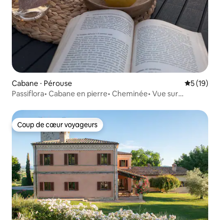
Cabane ⋅ Pérouse
Évaluation
5 (19)
Passiflora• Cabane en pierre• Cheminée• Vue sur
l’Ombrie
Coup de cœur voyageurs
Coup de cœur voyageurs