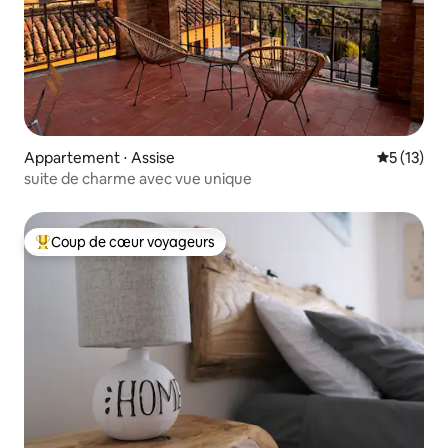
Appartement ⋅ Assise
Évaluation
5 (13)
suite de charme avec vue unique
Coup de cœur voyageurs
Coups de cœur voyageurs les plus appréciés