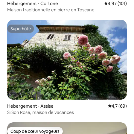
Hébergement ⋅ Cortone
Évaluation moy
4,97 (101)
Maison traditionnelle en pierre en Toscane
Superhôte
Superhôte
Hébergement ⋅ Assise
Évaluation m
4,7 (69)
Si Son Rose, maison de vacances
Coup de cœur voyageurs
Coup de cœur voyageurs