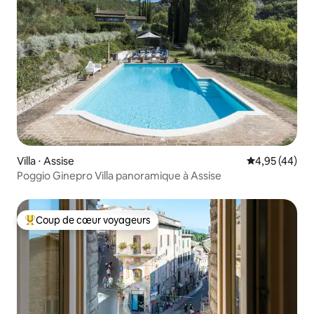
Villa ⋅ Assise
Évaluation mo
4,95 (44)
Poggio Ginepro Villa panoramique à Assise
Coup de cœur voyageurs
Coups de cœur voyageurs les plus appréciés