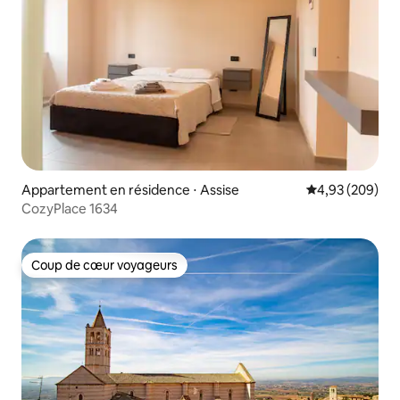
Appartement en résidence ⋅ Assise
Évaluation moy
4,93 (209)
CozyPlace 1634
Coup de cœur voyageurs
Coup de cœur voyageurs