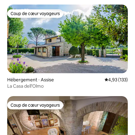
Coup de cœur voyageurs
Coup de cœur voyageurs
Hébergement ⋅ Assise
Évaluation moy
4,93 (133)
La Casa dell’Olmo
Coup de cœur voyageurs
Coup de cœur voyageurs