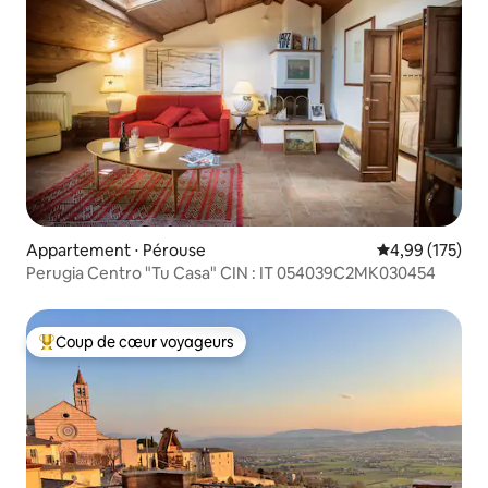
Appartement ⋅ Pérouse
Évaluation moy
4,99 (175)
Perugia Centro "Tu Casa" CIN : IT 054039C2MK030454
Coup de cœur voyageurs
Coups de cœur voyageurs les plus appréciés