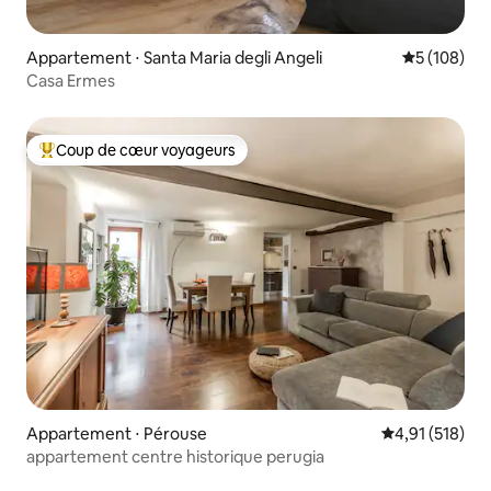
Appartement ⋅ Santa Maria degli Angeli
Évaluation 
5 (108)
Casa Ermes
Coup de cœur voyageurs
Coups de cœur voyageurs les plus appréciés
Appartement ⋅ Pérouse
Évaluation moy
4,91 (518)
appartement centre historique perugia