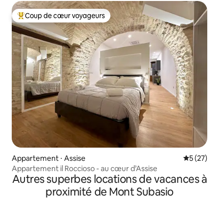
Coup de cœur voyageurs
Coups de cœur voyageurs les plus appréciés
Appartement ⋅ Assise
Évaluation
5 (27)
Appartement il Roccioso - au cœur d’Assise
Autres superbes locations de vacances à
proximité de Mont Subasio