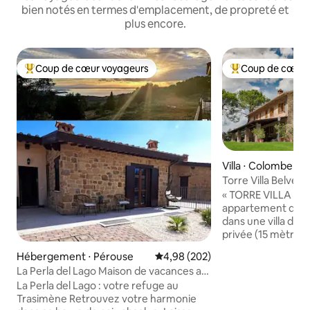
bien notés en termes d'emplacement, de propreté et
plus encore.
Coup de cœur voyageurs
Coup de cœur 
Coups de cœur voyageurs les plus appréciés
Coups de cœur vo
Villa ⋅ Colombella
Torre Villa Belvedere Luxe et dé
avec piscine
« TORRE VILLA BE
appartement de 2
dans une villa du XI
privée (15 mètres 
large), billard, flé
Hébergement ⋅ Pérouse
Évaluation moyenne sur la base 
4,98 (202)
porche de 80 mètr
La Perla del Lago Maison de vacances au
salle de sport et 
lac Trasimène
La Perla del Lago : votre refuge au
l'intérieur de la to
Trasimène ​Retrouvez votre harmonie
pratique au sein d