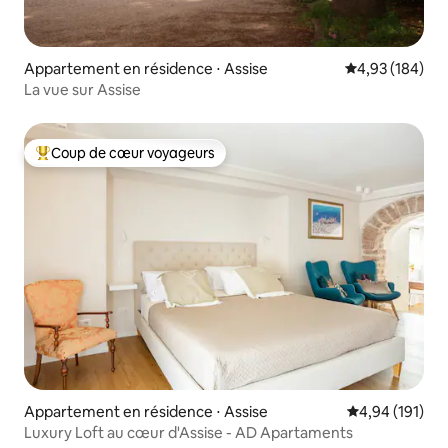
Appartement en résidence ⋅ Assise
Évaluation moy
4,93 (184)
La vue sur Assise
Coup de cœur voyageurs
Coups de cœur voyageurs les plus appréciés
Appartement en résidence ⋅ Assise
Évaluation moy
4,94 (191)
Luxury Loft au cœur d'Assise - AD Apartaments