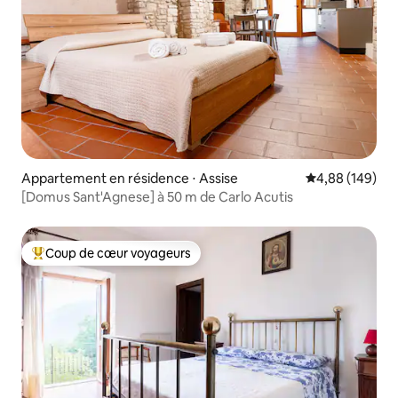
Appartement en résidence ⋅ Assise
Évaluation moy
4,88 (149)
[Domus Sant'Agnese] à 50 m de Carlo Acutis
Coup de cœur voyageurs
Coups de cœur voyageurs les plus appréciés