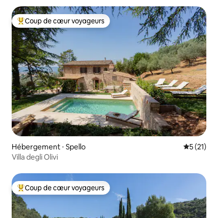
Coup de cœur voyageurs
Coups de cœur voyageurs les plus appréciés
Hébergement ⋅ Spello
Évaluation
5 (21)
Villa degli Olivi
Coup de cœur voyageurs
Coups de cœur voyageurs les plus appréciés