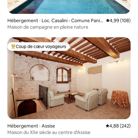
Hébergement ⋅ Loc. Casalini - Comune Panic
Évaluation moy
4,99 (108)
ale
Maison de campagne en pleine nature
Coup de cœur voyageurs
Coups de cœur voyageurs les plus appréciés
Hébergement ⋅ Assise
Évaluation moy
4,88 (242)
Maison du XIIe siècle au centre d'Assise