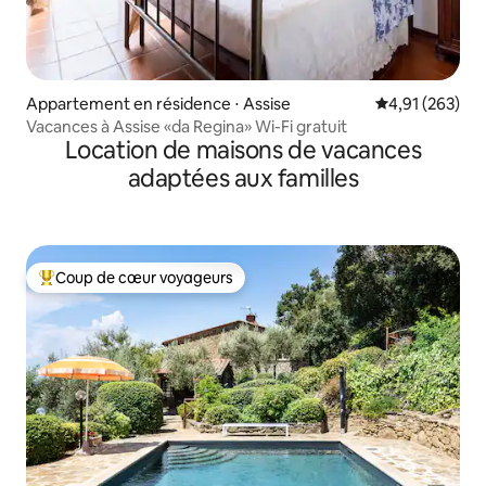
Appartement en résidence ⋅ Assise
Évaluation moy
4,91 (263)
Vacances à Assise «da Regina» Wi-Fi gratuit
Location de maisons de vacances
adaptées aux familles
Coup de cœur voyageurs
Coups de cœur voyageurs les plus appréciés