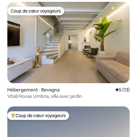
Coup de cœur voyageurs
Coup de cœur voyageurs
Hébergement ⋅ Bevagna
Évaluation
5 (13)
Vitali House Umbria, villa avec jardin
Coup de cœur voyageurs
Coups de cœur voyageurs les plus appréciés