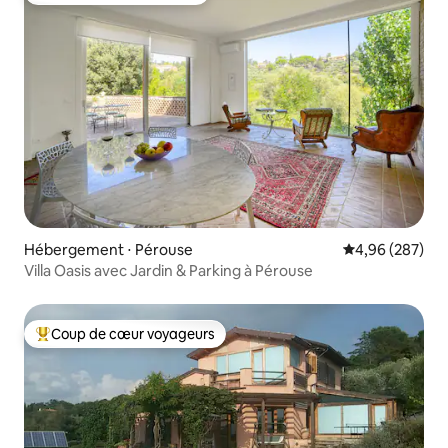
Hébergement ⋅ Pérouse
Évaluation moy
4,96 (287)
Villa Oasis avec Jardin & Parking à Pérouse
Coup de cœur voyageurs
Coups de cœur voyageurs les plus appréciés