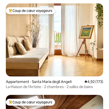
Coup de cœur voyageurs
Coups de cœur voyageurs les plus appréciés
Appartement ⋅ Santa Maria degli Angeli
Évaluation moy
4,92 (173)
La Maison de l'Artiste - 2 chambres - 2 salles de bains
Coup de cœur voyageurs
Coups de cœur voyageurs les plus appréciés