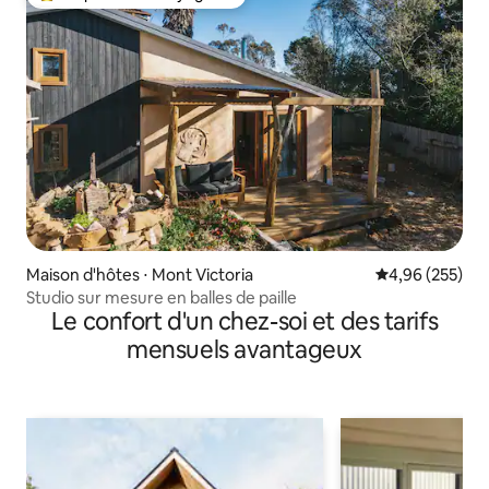
Coups de cœur voyageurs les plus appréciés
Maison d'hôtes ⋅ Mont Victoria
Évaluation moy
4,96 (255)
Studio sur mesure en balles de paille
Le confort d'un chez-soi et des tarifs
mensuels avantageux