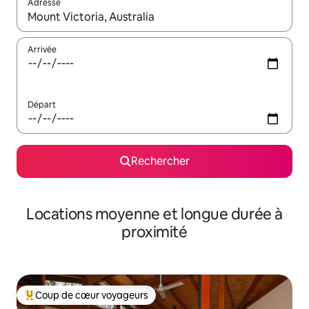
Adresse
Lorsque les résultats s'affichent, utilisez les flèches vers le hau
Arrivée
Départ
Rechercher
Locations moyenne et longue durée à
proximité
Coup de cœur voyageurs
Coups de cœur voyageurs les plus appréciés