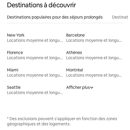
Destinations à découvrir
Destinations populaires pour des séjours prolongés
Destinati
New York
Barcelone
Locations moyenne et longue durée
Locations moyenne et longue durée
Florence
Athènes
Locations moyenne et longue durée
Locations moyenne et longue durée
Miami
Montréal
Locations moyenne et longue durée
Locations moyenne et longue durée
Seattle
Afficher plus
Locations moyenne et longue durée
* Des exclusions peuvent s'appliquer en fonction des zones
géographiques et des logements.