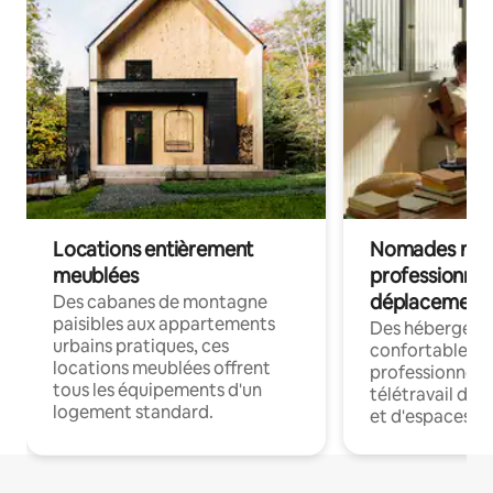
Locations entièrement
Nomades num
meublées
professionnel
déplacement
Des cabanes de montagne
paisibles aux appartements
Des hébergem
urbains pratiques, ces
confortables p
locations meublées offrent
professionnels
tous les équipements d'un
télétravail dis
logement standard.
et d'espaces de