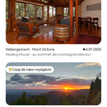
Hébergement ⋅ Mont Victoria
Évaluation moy
4,91 (305)
Healing House - au sommet des montagnes bleues !
Coup de cœur voyageurs
Coups de cœur voyageurs les plus appréciés