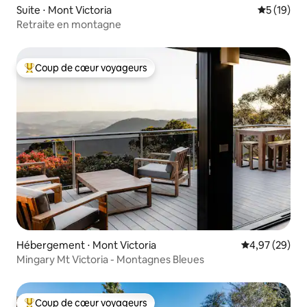
Suite ⋅ Mont Victoria
Évaluation
5 (19)
Retraite en montagne
Coup de cœur voyageurs
Coups de cœur voyageurs les plus appréciés
Hébergement ⋅ Mont Victoria
Évaluation mo
4,97 (29)
Mingary Mt Victoria - Montagnes Bleues
Coup de cœur voyageurs