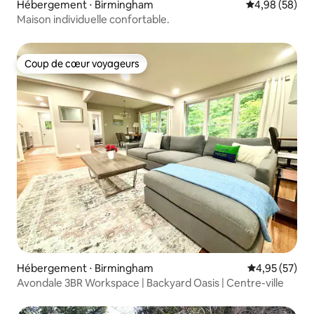
Hébergement ⋅ Birmingham
Évaluation mo
4,98 (58)
Maison individuelle confortable.
Coup de cœur voyageurs
Coup de cœur voyageurs
Hébergement ⋅ Birmingham
Évaluation mo
4,95 (57)
Avondale 3BR Workspace | Backyard Oasis | Centre-ville