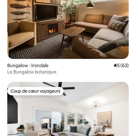
Bungalow ⋅ Irondale
Évaluation
5 (63)
Le Bungalow botanique
Coup de cœur voyageurs
Coup de cœur voyageurs