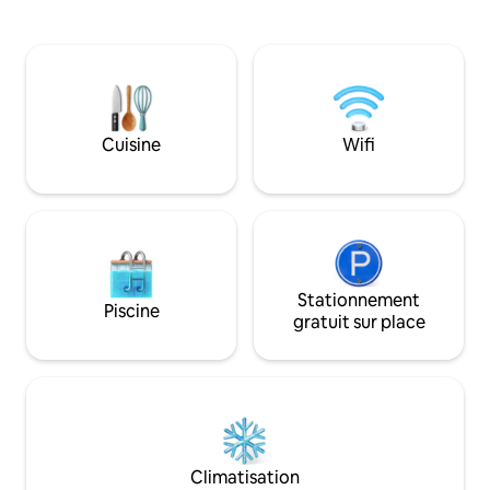
la création de con
bain, salon confortable avec cheminée à
marque, les shooti
gaz et cuisine équipée avec machine
toute forme de p
Keurig. Profitez d'une immense terrasse
professionnelle. La réservation de ce
privée avec des sièges, un barbecue, un
logement n'accord
brasero, un coin repas pour 6 personnes
d'utilisation comm
et une vue sur la ville. Lave-linge/sèche-
nature que ce soit. Si vous avez d
linge, linge de maison, matelas gonflable,
Cuisine
Wifi
questions sur les u
chargeur pour véhicule électrique sur
veuillez envoyer 
demande. Les voyageurs ont accès à
réserver.
l’étage principal de la maison, à la
terrasse et au parking privé.
Stationnement
Piscine
gratuit sur place
Climatisation