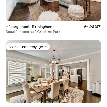
Hébergement ⋅ Birmingham
Évaluation mo
4,96 (67)
Beauté moderne à Crestline Park
Coup de cœur voyageurs
Coup de cœur voyageurs