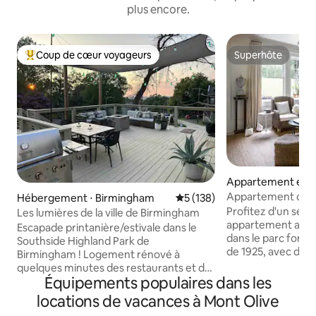
plus encore.
Coup de cœur voyageurs
Superhôte
Coups de cœur voyageurs les plus appréciés
Superhôte
Appartement en r
⋅ Birmingham
Appartement de d
Hébergement ⋅ Birmingham
Évaluation moyenne sur la ba
5 (138)
quartier historiqu
Profitez d'un séjo
Les lumières de la ville de Birmingham
appartement au de
Escapade printanière/estivale dans le
dans le parc fores
Southside Highland Park de
de 1925, avec des 
Birmingham ! Logement rénové à
2,75 mètres de haut. IMPORTA
quelques minutes des restaurants et de
VEUILLEZ LIRE AV
Équipements populaires dans les
la vie nocturne. Capacité d'accueil :
Forty Second n'est
6 personnes avec 1 lit King Size + 2 lits
locations de vacances à Mont Olive
photographie comm
Queen Size (matelas Leesa), 1 salle de