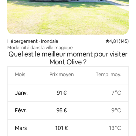
Hébergement ⋅ Irondale
Évaluation moy
4,81 (145)
Modernité dans la ville magique
Quel est le meilleur moment pour visiter
Mont Olive ?
Mois
Prix moyen
Temp. moy.
Janv.
91 €
7 °C
Févr.
95 €
9 °C
Mars
101 €
13 °C