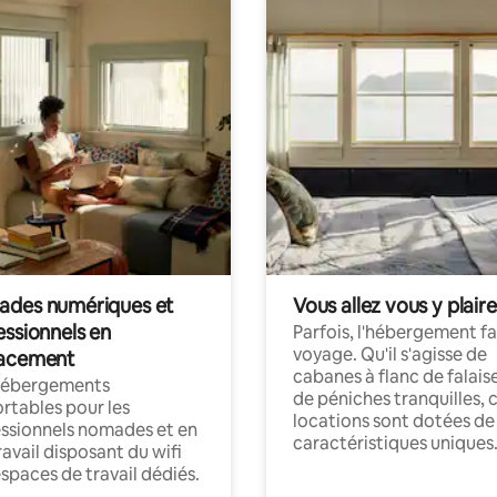
des numériques et
Vous allez vous y plaire
essionnels en
Parfois, l'hébergement fai
voyage. Qu'il s'agisse de
acement
cabanes à flanc de falais
hébergements
de péniches tranquilles, 
rtables pour les
locations sont dotées de
ssionnels nomades et en
caractéristiques uniques
ravail disposant du wifi
espaces de travail dédiés.