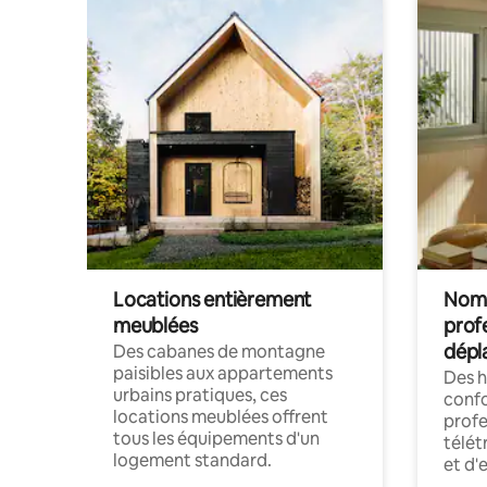
Locations entièrement
Noma
meublées
prof
dépl
Des cabanes de montagne
paisibles aux appartements
Des 
urbains pratiques, ces
confo
locations meublées offrent
profe
tous les équipements d'un
télét
logement standard.
et d'