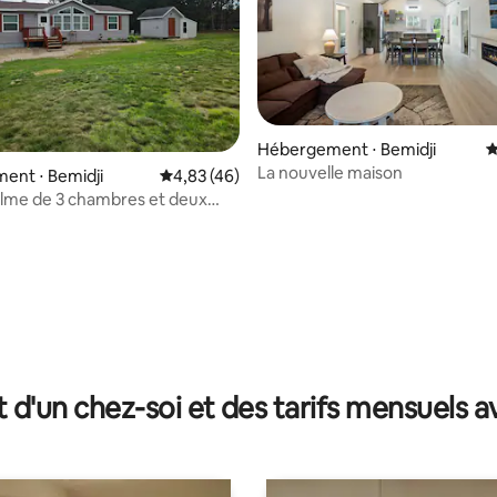
Hébergement ⋅ Bemidji
É
La nouvelle maison
ent ⋅ Bemidji
Évaluation moyenne sur la base de 46 comme
4,83 (46)
lme de 3 chambres et deux
bain, grand espace familial
r la base de 32 commentaires : 4,97 sur 5
t d'un chez-soi et des tarifs mensuels 