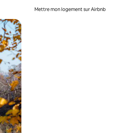
Mettre mon logement sur Airbnb
sant glisser.