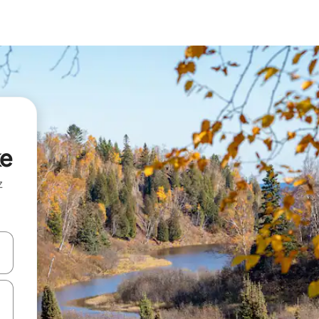
ke
z
hes vers le haut et vers le bas pour les parcourir ou en appuyant et en fai