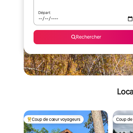
Départ
Rechercher
Loca
Coup de cœur voyageurs
Coup de
Coups de cœur voyageurs les plus appréciés
Coup de