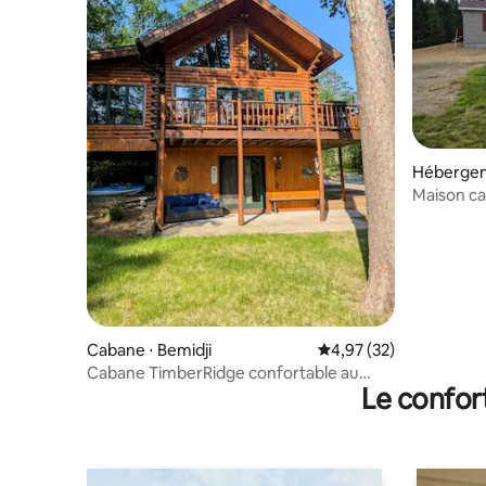
Hébergem
Maison ca
salles de 
Cabane ⋅ Bemidji
Évaluation moyenne su
4,97 (32)
Cabane TimberRidge confortable au
Le confor
bord d'un lac