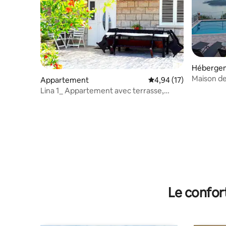
Héberge
Maison de
Appartement
Évaluation moyenne su
4,94 (17)
Lina 1_ Appartement avec terrasse,
jardin et vue sur la mer
Le confor