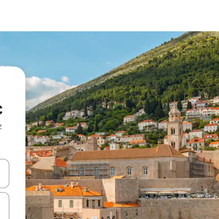
c
z
hes vers le haut et vers le bas pour les parcourir ou en appuyant et en fai