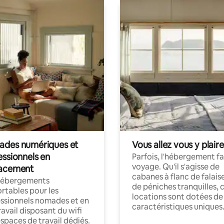
des numériques et
Vous allez vous y plaire
essionnels en
Parfois, l'hébergement fai
voyage. Qu'il s'agisse de
acement
cabanes à flanc de falais
hébergements
de péniches tranquilles, 
rtables pour les
locations sont dotées de
ssionnels nomades et en
caractéristiques uniques
ravail disposant du wifi
espaces de travail dédiés.