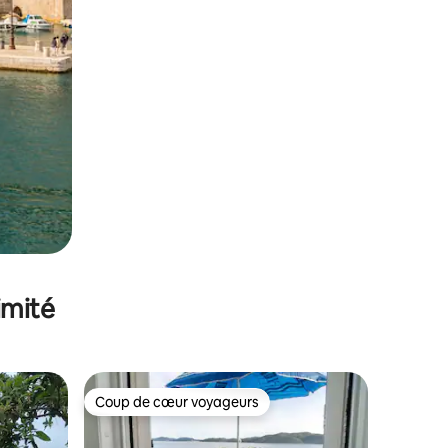
imité
Coup de cœur voyageurs
lus appréciés
Coup de cœur voyageurs