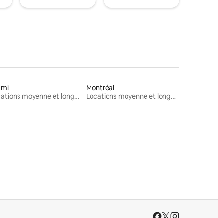
ami
Montréal
Locations moyenne et longue durée
Locations moyenne et longue durée