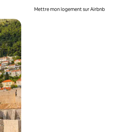
Mettre mon logement sur Airbnb
sant glisser.