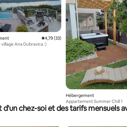
ment
Évaluation moyenne sur la base de 33 comme
4,79 (33)
 village Ana Dubravica :)
r la base de 17 commentaires : 4,94 sur 5
Hébergement
Appartement Summer Chill 1
t d'un chez-soi et des tarifs mensuels 