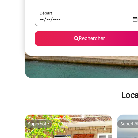
Départ
Rechercher
Loca
Superhôte
Superhô
Superhôte
Superhô