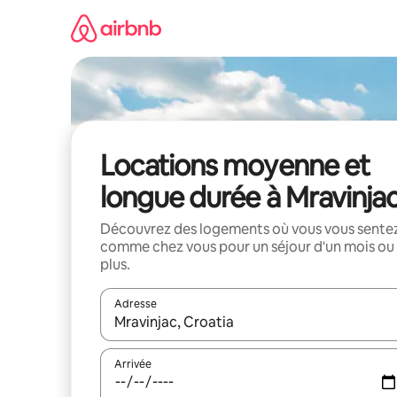
Aller
directement
au
contenu
Locations moyenne et
longue durée à Mravinja
Découvrez des logements où vous vous sente
comme chez vous pour un séjour d'un mois ou
plus.
Adresse
Lorsque les résultats s'affichent, utilisez les flèc
Arrivée