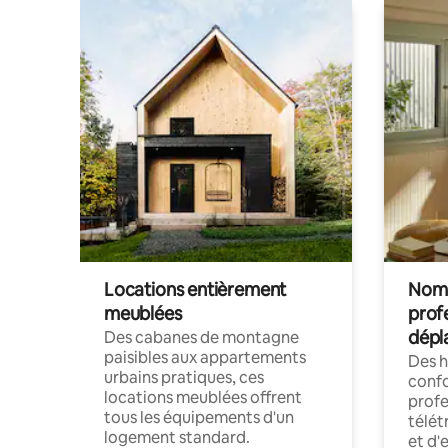
Locations entièrement
Noma
meublées
prof
dépl
Des cabanes de montagne
paisibles aux appartements
Des 
urbains pratiques, ces
confo
locations meublées offrent
profe
tous les équipements d'un
télét
logement standard.
et d'