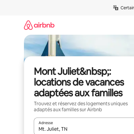
Aller
Certai
directement
au
contenu
Mont Juliet&nbsp;:
locations de vacances
adaptées aux familles
Trouvez et réservez des logements uniques
adaptés aux familles sur Airbnb
Adresse
Lorsque les résultats s'affichent, utilisez les flèc