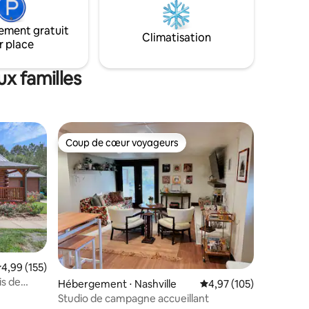
ement gratuit
Climatisation
r place
x familles
Coup de cœur voyageurs
lus appréciés
Coup de cœur voyageurs
valuation moyenne sur la base de 155 commentaires : 4,99 sur 5
4,99 (155)
is de
Hébergement ⋅ Nashville
Évaluation moyenne sur
4,97 (105)
Studio de campagne accueillant