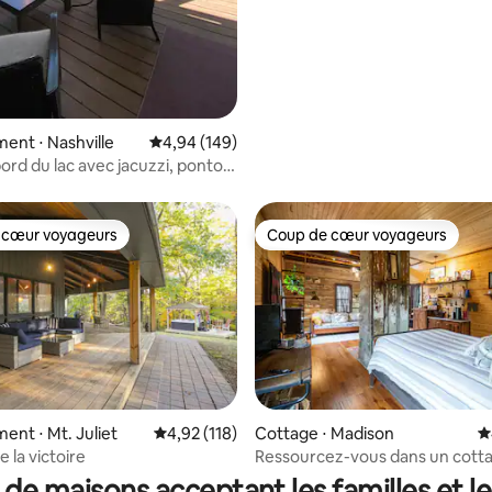
nt ⋅ Nashville
Évaluation moyenne sur la base de 149 commen
4,94 (149)
bord du lac avec jacuzzi, ponton
pour 10 personnes
 cœur voyageurs
Coup de cœur voyageurs
 cœur voyageurs
Coup de cœur voyageurs
sur la base de 176 commentaires : 5 sur 5
nt ⋅ Mt. Juliet
Évaluation moyenne sur la base de 118 comme
4,92 (118)
Cottage ⋅ Madison
É
e la victoire
Ressourcez-vous dans un cott
historique préservé
 de maisons acceptant les familles et l