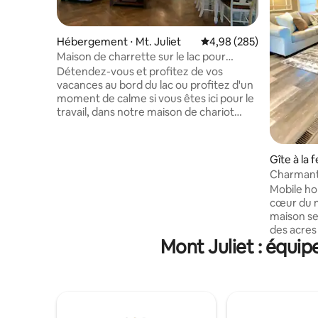
Hébergement ⋅ Mt. Juliet
Évaluation moyenne sur 
4,98 (285)
Maison de charrette sur le lac pour
8 personnes
Détendez-vous et profitez de vos
vacances au bord du lac ou profitez d'un
moment de calme si vous êtes ici pour le
travail, dans notre maison de chariot
personnalisée sur notre propriété très
privée construite complètement
séparée de la maison principale à côté. La
Gîte à la 
propriété de 3 acres est située dans une
Charmant
crique privée en eau profonde sur le lac
Mobile home 
Old Hickory et dispose d'une grande
cœur du m
piscine d'eau salée de 50' x 20' avec une
maison se
extrémité peu profonde de 1' pour les 10'
des acres 
du fond, un belvédère, un jacuzzi et un
Mont Juliet : équip
beauté. J'
accès à la salle de sport ! Cuisine
chevreuil
entièrement équipée, draps 100 % coton
chats de l
+ protège-matelas/oreillers. **Ouvert
Nashville
aux escapades 👰‍♀️🤵💍***
donc vous
mondes. L