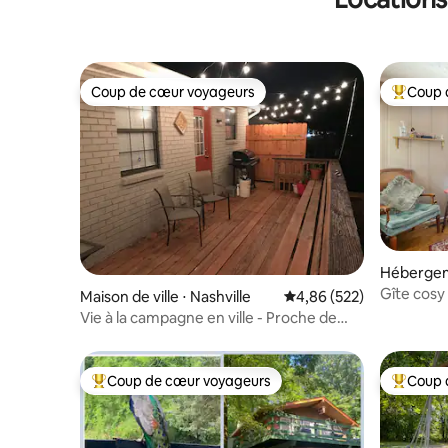
Coup de cœur voyageurs
Coup 
Coup de cœur voyageurs
Coups de
Hébergeme
Gîte cosy
Maison de ville ⋅ Nashville
Évaluation moyenne sur 
4,86 (522)
de l’aéro
Vie à la campagne en ville - Proche de
l'I40 et du centre-ville
Coup de cœur voyageurs
Coup 
Coups de cœur voyageurs les plus appréciés
Coups de