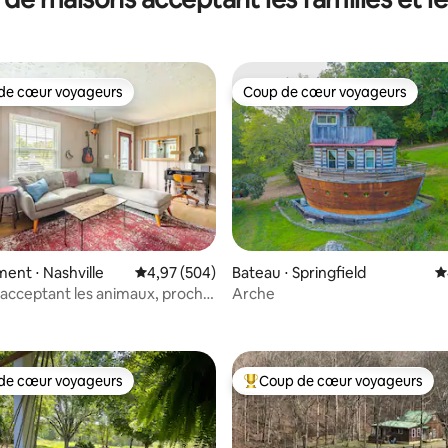
de cœur voyageurs
Coup de cœur voyageurs
 cœur voyageurs les plus appréciés
Coup de cœur voyageurs
nt ⋅ Nashville
Évaluation moyenne sur la base de 504 commen
4,97 (504)
Bateau ⋅ Springfield
É
 acceptant les animaux, proche
Arche
la base de 522 commentaires : 4,86 sur 5
port
de cœur voyageurs
Coup de cœur voyageurs
 cœur voyageurs les plus appréciés
Coups de cœur voyageurs les p