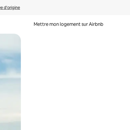
ue d'origine
Mettre mon logement sur Airbnb
sant glisser.