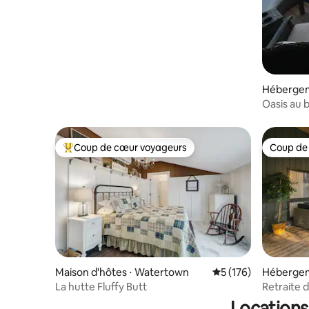
Hébergeme
Oasis au 
et jeux, 
Coup de cœur voyageurs
Coup de
Coups de cœur voyageurs les plus appréciés
Coup de
Maison d'hôtes ⋅ Watertown
Évaluation moyenne 
5 (176)
Hébergeme
La hutte Fluffy Butt
Retraite d
Locations