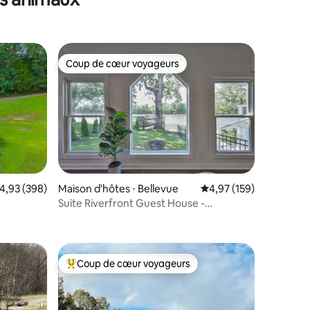
Coup de cœur voyageurs
Coup de cœur voyageurs
taires : 4,97 sur 5
valuation moyenne sur la base de 398 commentaires : 4,93 sur 5
4,93 (398)
Maison d'hôtes ⋅ Bellevue
Évaluation moyenne sur
4,97 (159)
Suite Riverfront Guest House -
15 minutes de Broadway
Coup de cœur voyageurs
lus appréciés
Coups de cœur voyageurs les plus appréciés