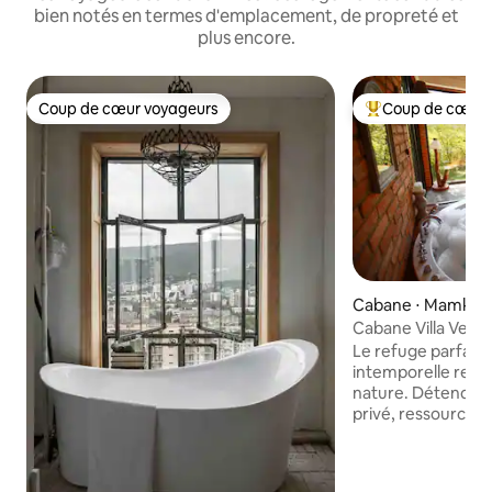
bien notés en termes d'emplacement, de propreté et
plus encore.
Coup de cœur voyageurs
Coup de cœur 
Coup de cœur voyageurs
Coups de cœur vo
Cabane ⋅ Mamkod
Cabane Villa Vejini
Le refuge parfait,
intemporelle renco
nature. Détendez-
privé, ressourcez-
blottissez-vous p
coucher du soleil 
imprenable sur le 