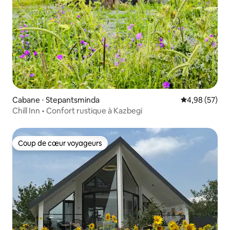
Cabane ⋅ Stepantsminda
Évaluation mo
4,98 (57)
Chill Inn • Confort rustique à Kazbegi
Coup de cœur voyageurs
Coup de cœur voyageurs