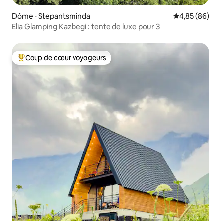
Dôme ⋅ Stepantsminda
Évaluation mo
4,85 (86)
Elia Glamping Kazbegi : tente de luxe pour 3
Coup de cœur voyageurs
Coups de cœur voyageurs les plus appréciés