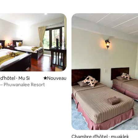
'hôtel ⋅ Mu Si
Nouvel hébergement
Nouveau
e – Phuwanalee Resort
Chambre d'hôtel ⋅ muaklek