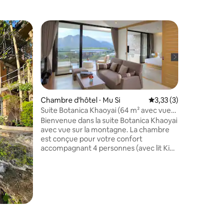
Chambre 
Recall Is
sur la m
Points fo
obtenir plus
inspiré de
montagne,
lotus ser
parfait po
Chambre d'hôtel ⋅ Mu Si
Évaluation moyenne s
3,33 (3)
groupes 
Suite Botanica Khaoyai (64 m² avec vue
soleil et
sur la montagne)
Bienvenue dans la suite Botanica Khaoyai
direct à 
avec vue sur la montagne. La chambre
piscine : 
est conçue pour votre confort
les occas
accompagnant 4 personnes (avec lit King
authentiq
Size, petit lit et canapé/ matelas
dans une 
supplémentaire. La chambre a une
superficie totale de 64 mètres carrés,
avec un parking gratuit sur place et un
accès Internet sans fil. Notre propriété
offre une gamme d'commerces, y
compris un centre de remise en forme