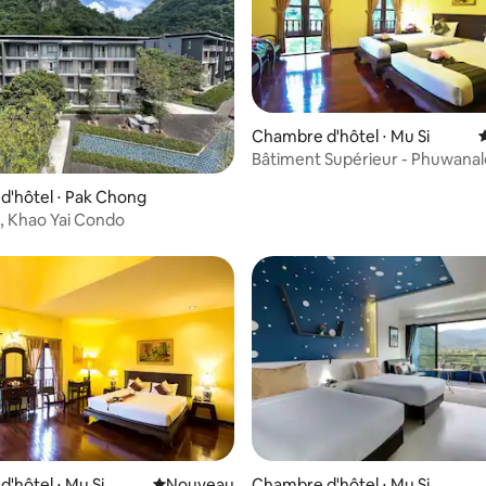
Chambre d'hôtel ⋅ Mu Si
Bâtiment Supérieur - Phuwanal
'hôtel ⋅ Pak Chong
, Khao Yai Condo
'hôtel ⋅ Mu Si
Nouvel hébergement
Nouveau
Chambre d'hôtel ⋅ Mu Si