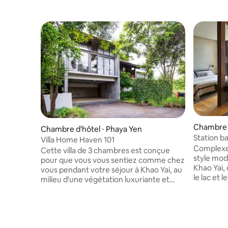
Chambre d
Chambre d'hôtel ⋅ Phaya Yen
Station ba
Villa Home Haven 101
au cœur d
Complexe 
Cette villa de 3 chambres est conçue
style mod
pour que vous vous sentiez comme chez
Khao Yai,
vous pendant votre séjour à Khao Yai, au
le lac et 
milieu d'une végétation luxuriante et
séjours en
avec une vue imprenable sur les
déjeuner 
montagnes. Elle est parfaite pour les
spacieuse
familles, les groupes d'amis ou les séjours
6 personnes. Complexe hôtel
de longue durée. La villa dispose
au bord d
d'espaces intérieurs et extérieurs