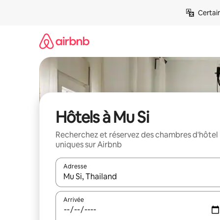
Aller
Certai
directement
au
contenu
Hôtels à Mu Si
Recherchez et réservez des chambres d'hôtel
uniques sur Airbnb
Adresse
Lorsque les résultats s'affichent, utilisez les flèc
Arrivée