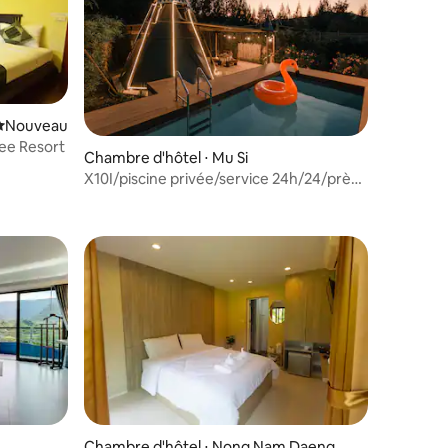
Nouvel hébergement
Nouveau
ee Resort
Chambre d'hôtel ⋅ Mu Si
X10I/piscine privée/service 24h/24/près
de la montagne/près de 20 attractions
Chambre d'hôtel ⋅ Nong Nam Daeng