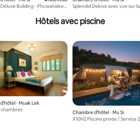
eluxe Building - Phuwanalee
Splendid Deluxe avec vue sur la
montagne à 360 degrés
Hôtels avec piscine
'hôtel ⋅ Muak Lek
2 chambres
Chambre d'hôtel ⋅ Mu Si
X10H2 Piscine privée / Service 2
Montagne / Près de 20 attracti