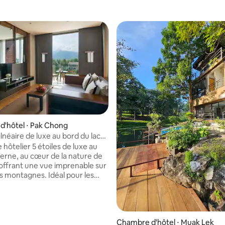
'hôtel ⋅ Pak Chong
lnéaire de luxe au bord du lac
e Khao Yai, 4 à 6 personnes
hôtelier 5 étoiles de luxe au
erne, au cœur de la nature de
 offrant une vue imprenable sur
les montagnes. Idéal pour les
 couple ou en famille. Petit-
inclus, piscine, chambres
s et confortables pour 4 à
ier de luxe
Chambre d'hôtel ⋅ Muak Lek
u lac, au cœur de Khao Yai,