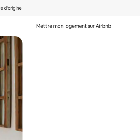
ue d'origine
Mettre mon logement sur Airbnb
sant glisser.