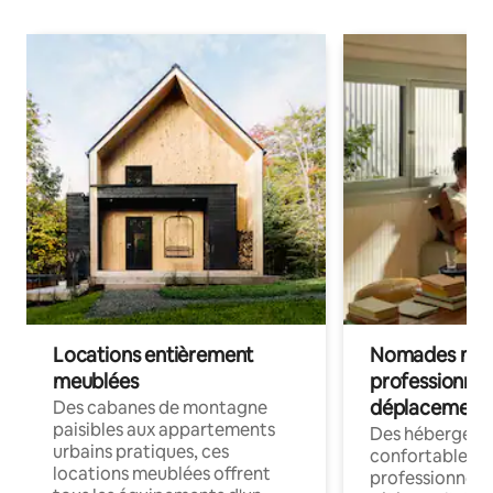
Locations entièrement
Nomades num
meublées
professionnel
déplacement
Des cabanes de montagne
paisibles aux appartements
Des hébergem
urbains pratiques, ces
confortables p
locations meublées offrent
professionnels