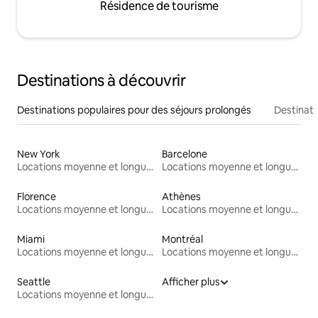
Résidence de tourisme
Destinations à découvrir
Destinations populaires pour des séjours prolongés
Destinati
New York
Barcelone
Locations moyenne et longue durée
Locations moyenne et longue durée
Florence
Athènes
Locations moyenne et longue durée
Locations moyenne et longue durée
Miami
Montréal
Locations moyenne et longue durée
Locations moyenne et longue durée
Seattle
Afficher plus
Locations moyenne et longue durée