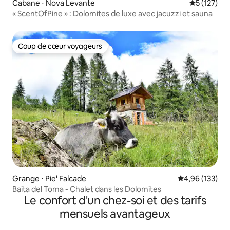
Cabane ⋅ Nova Levante
Évaluation 
5 (127)
« ScentOfPine » : Dolomites de luxe avec jacuzzi et sauna
Coup de cœur voyageurs
Coup de cœur voyageurs
Grange ⋅ Pie' Falcade
Évaluation moy
4,96 (133)
Baita del Toma - Chalet dans les Dolomites
Le confort d'un chez-soi et des tarifs
mensuels avantageux