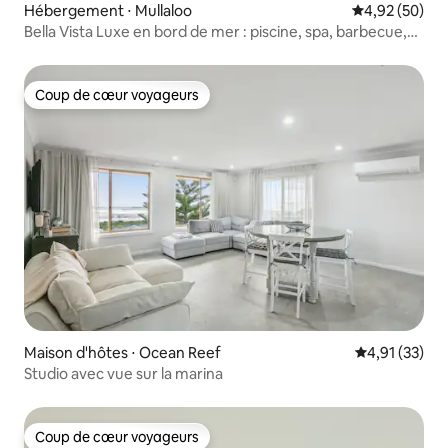
Hébergement ⋅ Mullaloo
Évaluation mo
4,92 (50)
Bella Vista Luxe en bord de mer : piscine, spa, barbecue,
plage
Coup de cœur voyageurs
Coup de cœur voyageurs
Maison d'hôtes ⋅ Ocean Reef
Évaluation mo
4,91 (33)
Studio avec vue sur la marina
Coup de cœur voyageurs
Coup de cœur voyageurs