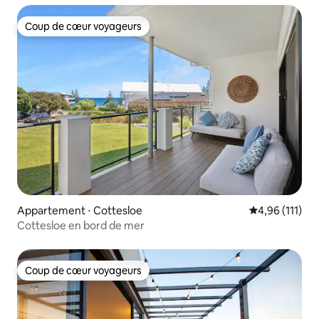
Coup de cœur voyageurs
Coup de cœur voyageurs
Appartement ⋅ Cottesloe
Évaluation moy
4,96 (111)
Cottesloe en bord de mer
Coup de cœur voyageurs
Coup de cœur voyageurs