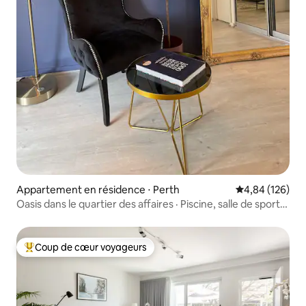
Appartement en résidence ⋅ Perth
Évaluation moy
4,84 (126)
Oasis dans le quartier des affaires · Piscine, salle de sport,
balcon · Parking gratuit
Coup de cœur voyageurs
Coups de cœur voyageurs les plus appréciés