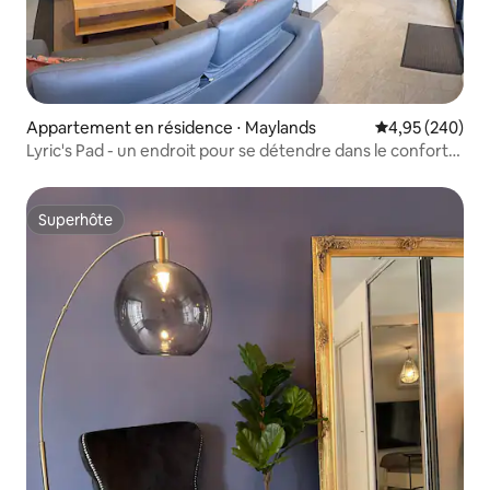
Appartement en résidence ⋅ Maylands
Évaluation moy
4,95 (240)
Lyric's Pad - un endroit pour se détendre dans le confort
et profiter
Superhôte
Superhôte