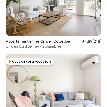
Appartement en résidence ⋅ Cottesloe
Évaluation moy
4,85 (248)
Chic en bord de mer - 2 chambres
Coup de cœur voyageurs
Coups de cœur voyageurs les plus appréciés