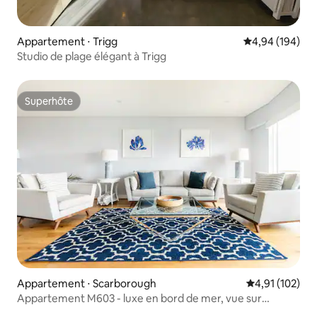
Appartement ⋅ Trigg
Évaluation moy
4,94 (194)
Studio de plage élégant à Trigg
Superhôte
Superhôte
Appartement ⋅ Scarborough
Évaluation moy
4,91 (102)
Appartement M603 - luxe en bord de mer, vue sur
l'océan !