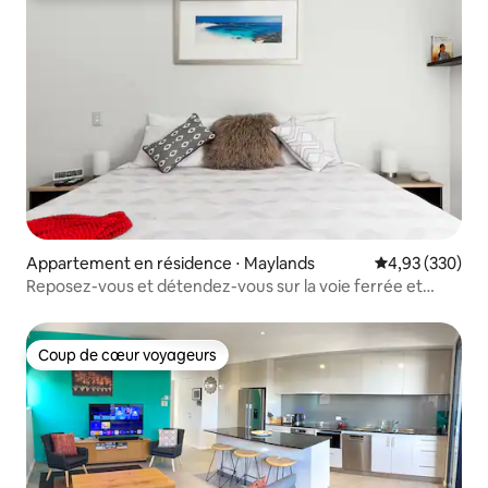
Appartement en résidence ⋅ Maylands
Évaluation moy
4,93 (330)
Reposez-vous et détendez-vous sur la voie ferrée et
l'espace voiture
Coup de cœur voyageurs
Coup de cœur voyageurs