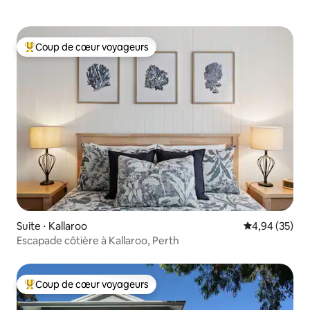
Coup de cœur voyageurs
Coups de cœur voyageurs les plus appréciés
Suite ⋅ Kallaroo
Évaluation mo
4,94 (35)
Escapade côtière à Kallaroo, Perth
Coup de cœur voyageurs
Coups de cœur voyageurs les plus appréciés