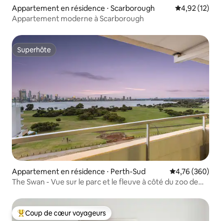
Appartement en résidence ⋅ Scarborough
Évaluation mo
4,92 (12)
Appartement moderne à Scarborough
Superhôte
Superhôte
Appartement en résidence ⋅ Perth-Sud
Évaluation moy
4,76 (360)
The Swan - Vue sur le parc et le fleuve à côté du zoo de
Perth
Coup de cœur voyageurs
Coups de cœur voyageurs les plus appréciés