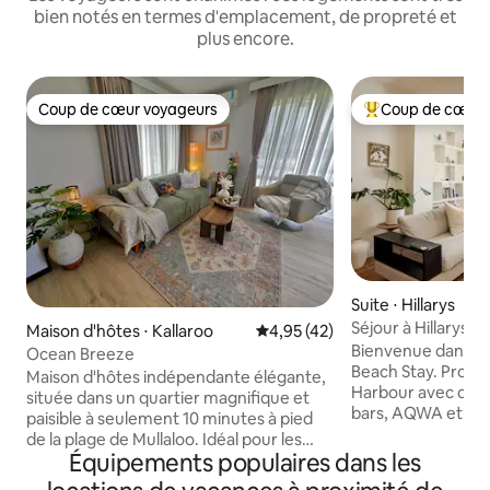
bien notés en termes d'emplacement, de propreté et
plus encore.
Coup de cœur voyageurs
Coup de cœur 
Coup de cœur voyageurs
Coups de cœur vo
Suite ⋅ Hillarys
Séjour à Hillarys B
Maison d'hôtes ⋅ Kallaroo
Évaluation moyenne sur la base
4,95 (42)
Bienvenue dans no
Ocean Breeze
Beach Stay. Proche
Maison d'hôtes indépendante élégante,
Harbour avec de 
située dans un quartier magnifique et
bars, AQWA et acc
paisible à seulement 10 minutes à pied
Rottnest. À proximité se trouve Hillarys
de la plage de Mullaloo. Idéal pour les
Beach Fitness Hub
Équipements populaires dans les
couples, les voyageurs en solo ou les
Nodes. Vous aurez accès à votre propre
parents avec un jeune bébé. L'espace