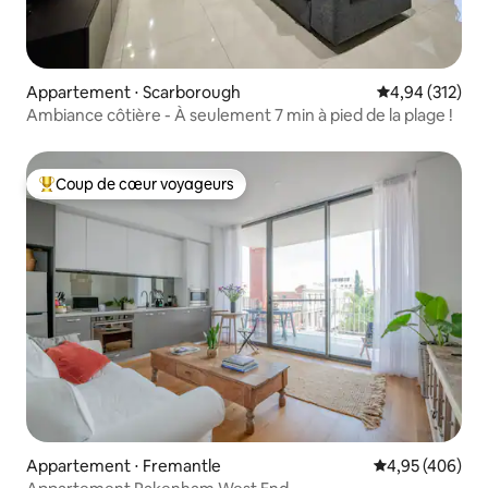
Appartement ⋅ Scarborough
Évaluation moy
4,94 (312)
Ambiance côtière - À seulement 7 min à pied de la plage !
Coup de cœur voyageurs
Coups de cœur voyageurs les plus appréciés
Appartement ⋅ Fremantle
Évaluation moy
4,95 (406)