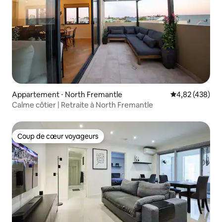
Appartement ⋅ North Fremantle
Évaluation moy
4,82 (438)
Calme côtier | Retraite à North Fremantle
Coup de cœur voyageurs
Coup de cœur voyageurs