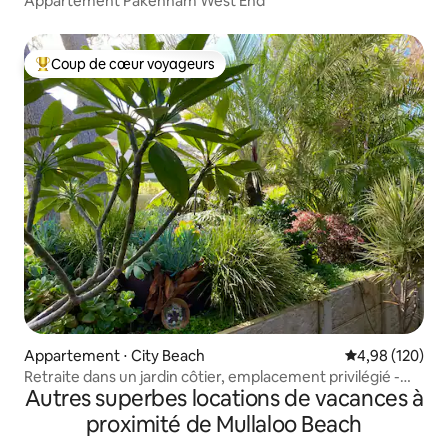
Appartement Pakenham West End
Coup de cœur voyageurs
Coups de cœur voyageurs les plus appréciés
Appartement ⋅ City Beach
Évaluation moy
4,98 (120)
Retraite dans un jardin côtier, emplacement privilégié -
Autres superbes locations de vacances à
appartement
proximité de Mullaloo Beach