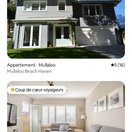
Appartement ⋅ Mullaloo
Évaluation
5 (16)
Mullaloo Beach Haven
Coup de cœur voyageurs
Coups de cœur voyageurs les plus appréciés