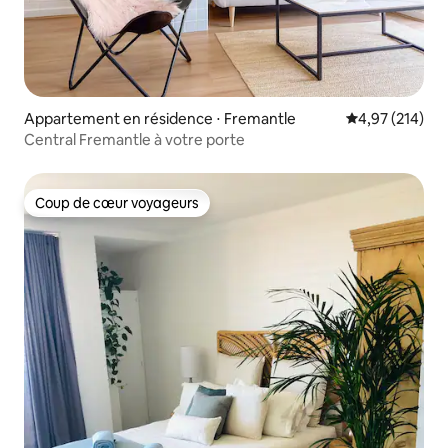
Appartement en résidence ⋅ Fremantle
Évaluation moy
4,97 (214)
Central Fremantle à votre porte
Coup de cœur voyageurs
Coup de cœur voyageurs