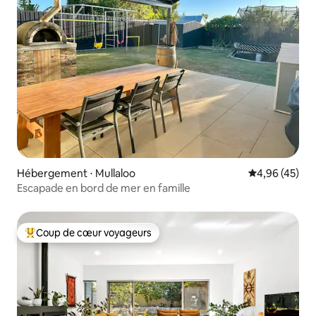
Hébergement ⋅ Mullaloo
Évaluation mo
4,96 (45)
Escapade en bord de mer en famille
Coup de cœur voyageurs
Coups de cœur voyageurs les plus appréciés