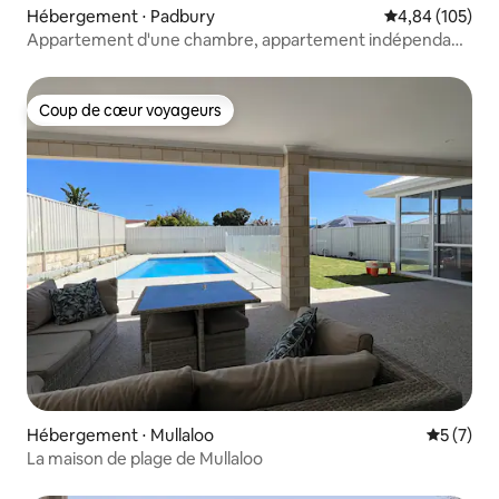
Hébergement ⋅ Padbury
Évaluation moy
4,84 (105)
Appartement d'une chambre, appartement indépendant,
studio
Coup de cœur voyageurs
Coup de cœur voyageurs
Hébergement ⋅ Mullaloo
Évaluatio
5 (7)
La maison de plage de Mullaloo