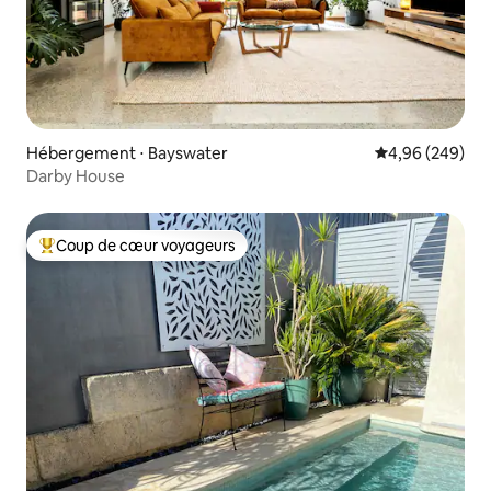
Hébergement ⋅ Bayswater
Évaluation moy
4,96 (249)
Darby House
Coup de cœur voyageurs
Coups de cœur voyageurs les plus appréciés