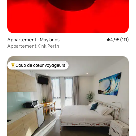
Appartement ⋅ Maylands
Évaluation mo
4,95 (111)
Appartement Kink Perth
Coup de cœur voyageurs
Coups de cœur voyageurs les plus appréciés