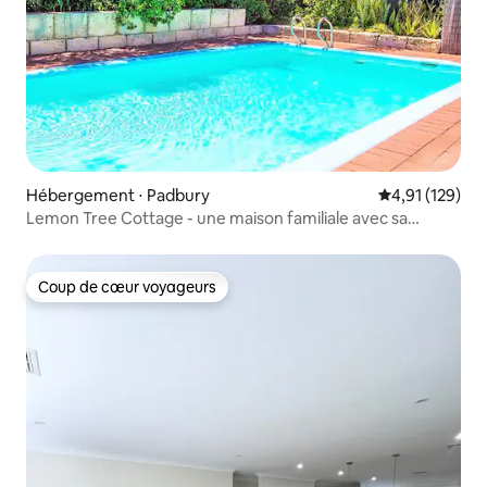
Hébergement ⋅ Padbury
Évaluation moy
4,91 (129)
Lemon Tree Cottage - une maison familiale avec sa
propre piscine
Coup de cœur voyageurs
Coup de cœur voyageurs