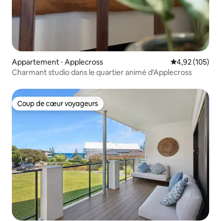
Appartement ⋅ Applecross
Évaluation moy
4,92 (105)
Charmant studio dans le quartier animé d'Applecross
Coup de cœur voyageurs
Coup de cœur voyageurs