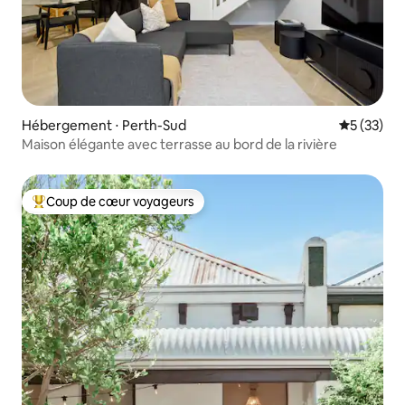
Hébergement ⋅ Perth-Sud
Évaluation
5 (33)
Maison élégante avec terrasse au bord de la rivière
Coup de cœur voyageurs
Coups de cœur voyageurs les plus appréciés