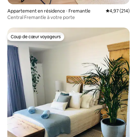
Appartement en résidence ⋅ Fremantle
Évaluation moy
4,97 (214)
Central Fremantle à votre porte
Coup de cœur voyageurs
Coup de cœur voyageurs