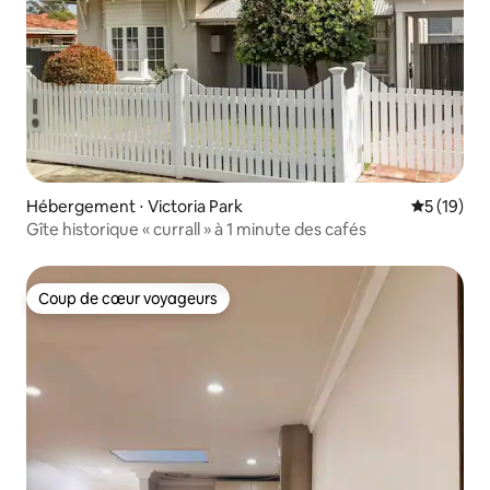
Hébergement ⋅ Victoria Park
Évaluation
5 (19)
Gîte historique « currall » à 1 minute des cafés
Coup de cœur voyageurs
Coup de cœur voyageurs