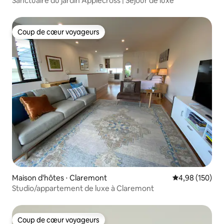
Sanctuaire du jardin Applecross | Séjour de luxe
Coup de cœur voyageurs
Coup de cœur voyageurs
Maison d'hôtes ⋅ Claremont
Évaluation moy
4,98 (150)
Studio/appartement de luxe à Claremont
Coup de cœur voyageurs