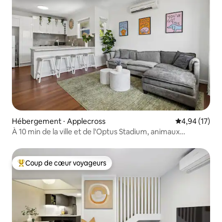
Hébergement ⋅ Applecross
Évaluation mo
4,94 (17)
À 10 min de la ville et de l'Optus Stadium, animaux
acceptés
Coup de cœur voyageurs
Coups de cœur voyageurs les plus appréciés