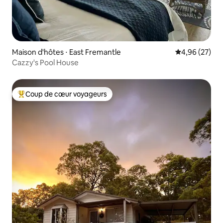
Maison d'hôtes ⋅ East Fremantle
Évaluation mo
4,96 (27)
Cazzy's Pool House
Coup de cœur voyageurs
Coups de cœur voyageurs les plus appréciés