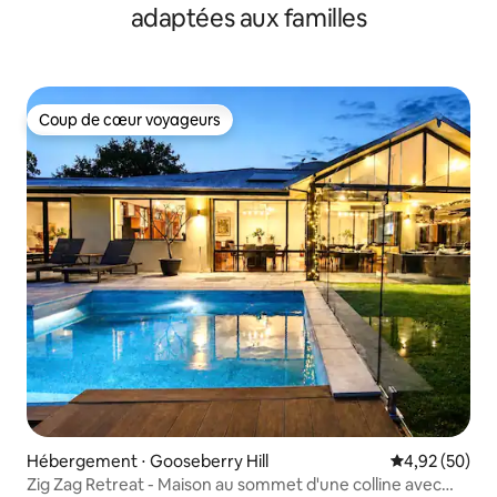
adaptées aux familles
Coup de cœur voyageurs
Coup de cœur voyageurs
Hébergement ⋅ Gooseberry Hill
Évaluation mo
4,92 (50)
Zig Zag Retreat - Maison au sommet d'une colline avec