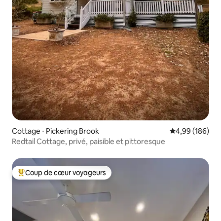
Cottage ⋅ Pickering Brook
Évaluation moy
4,99 (186)
Redtail Cottage, privé, paisible et pittoresque
Coup de cœur voyageurs
Coups de cœur voyageurs les plus appréciés