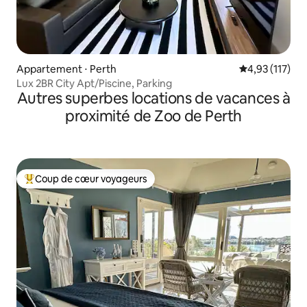
Appartement ⋅ Perth
Évaluation moy
4,93 (117)
Lux 2BR City Apt/Piscine, Parking
Autres superbes locations de vacances à
proximité de Zoo de Perth
Coup de cœur voyageurs
Coups de cœur voyageurs les plus appréciés