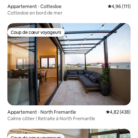
Appartement ⋅ Cottesloe
Évaluation moy
4,96 (111)
Cottesloe en bord de mer
Coup de cœur voyageurs
Coup de cœur voyageurs
Appartement ⋅ North Fremantle
Évaluation moy
4,82 (438)
Calme côtier | Retraite à North Fremantle
Coup de cœur voyageurs