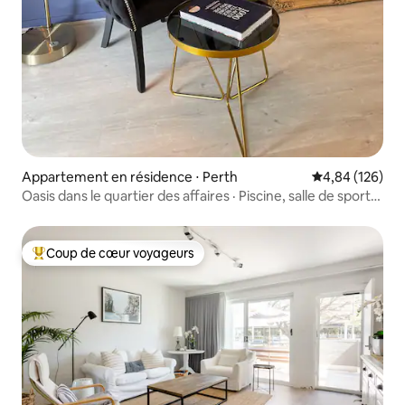
Appartement en résidence ⋅ Perth
Évaluation moy
4,84 (126)
Oasis dans le quartier des affaires · Piscine, salle de sport,
balcon · Parking gratuit
Coup de cœur voyageurs
Coups de cœur voyageurs les plus appréciés