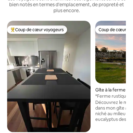
bien notés en termes d'emplacement, de propreté et
plus encore.
Coup de cœur voyageurs
Coup de cœur vo
Coups de cœur voyageurs les plus appréciés
Coup de cœur vo
Gîte à la ferme ⋅ 
*Ferme rustique de
eucalyptus et les 
Découvrez le meill
dans mon gîte à la
niché au milieu de
eucalyptus des Per
magnifiques fleurs
fruits gorgés de so