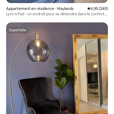
Appartement en résidence ⋅ Maylands
Évaluation moy
4,95 (240)
Lyric's Pad - un endroit pour se détendre dans le confort
et profiter
Superhôte
Superhôte