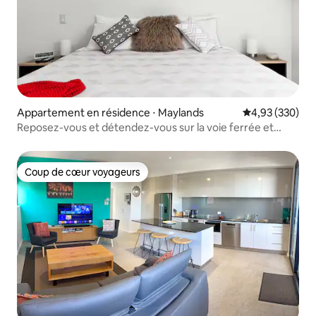
Appartement en résidence ⋅ Maylands
Évaluation moy
4,93 (330)
Reposez-vous et détendez-vous sur la voie ferrée et
l'espace voiture
Coup de cœur voyageurs
Coup de cœur voyageurs