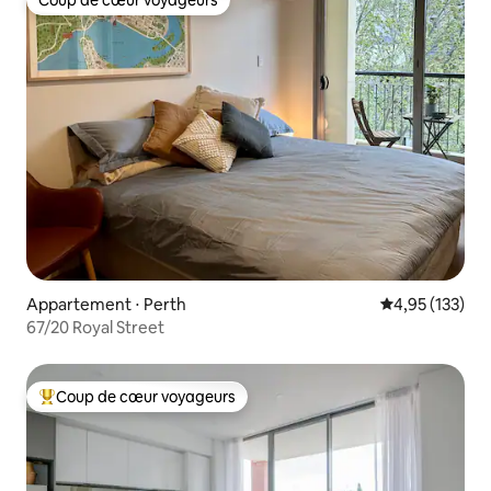
Coup de cœur voyageurs
Appartement ⋅ Perth
Évaluation moy
4,95 (133)
67/20 Royal Street
Coup de cœur voyageurs
Coups de cœur voyageurs les plus appréciés