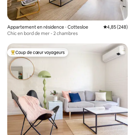
Appartement en résidence ⋅ Cottesloe
Évaluation moy
4,85 (248)
Chic en bord de mer - 2 chambres
Coup de cœur voyageurs
Coups de cœur voyageurs les plus appréciés