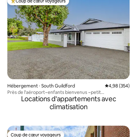
Coup de cœur voyageurs
Coups de cœur voyageurs les plus appréciés
Hébergement ⋅ South Guildford
Évaluation moy
4,98 (354)
Près de l'aéroport~enfants bienvenus ~petit
Locations d'appartements avec
déjeuner/déjeuner ~Swan
climatisation
Coup de cœur voyageurs