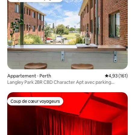
Coup de cœur voyageurs
Appartement ⋅ Perth
Évaluation moy
4,93 (161)
Langley Park 2BR CBD Character Apt avec parking
GRATUIT
Coup de cœur voyageurs
Coup de cœur voyageurs