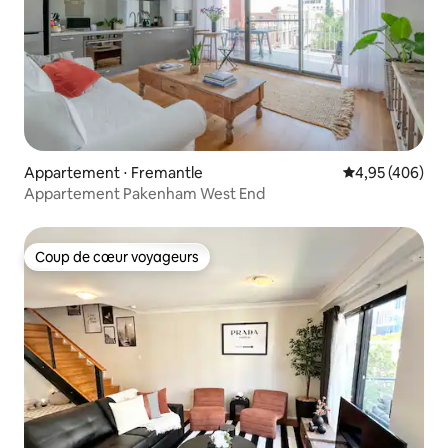
Appartement ⋅ Fremantle
Évaluation moy
4,95 (406)
Appartement Pakenham West End
Coup de cœur voyageurs
Coup de cœur voyageurs