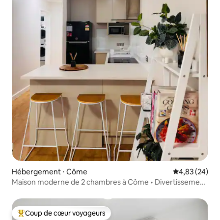
Hébergement ⋅ Côme
Évaluation mo
4,83 (24)
Maison moderne de 2 chambres à Côme • Divertissement
extérieur
Coup de cœur voyageurs
Coups de cœur voyageurs les plus appréciés