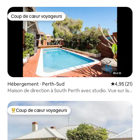
vue imprenable
Coup de cœur voyageurs
Coup de cœur voyageurs
Hébergement ⋅ Perth-Sud
Évaluation mo
4,95 (21)
Maison de direction à South Perth avec studio. Vue sur la
ville
Coup de cœur voyageurs
Coups de cœur voyageurs les plus appréciés