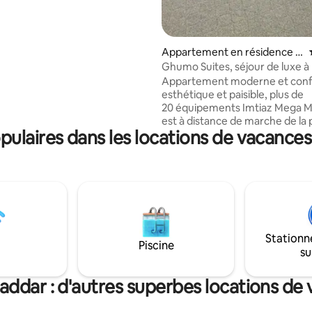
 de bain privée propre. Que vous
oyage d'affaires ou de loisirs,
iterez d'une atmosphère
qui vous donnera vraiment
Appartement en résidence ⋅
on d'être chez vous, loin de
Multan
Ghumo Suites, séjour de luxe à
.
Villas Multan
Appartement moderne et conf
esthétique et paisible, plus de
20 équipements Imtiaz Mega Mart KFC
est à distance de marche de la 
ulaires dans les locations de vacances
Buch Athletes Hôpital internati
Buch Flames by zaytoon Restau
le toit Cinéma Universal Toutes 
succursales bancaires Sécurité
7j/7 Famille et voyageurs vérifiés
uniquement. L'espace Salon entier avec
1 lit - Cuisine séparée Apparte
Buch Villas, Multan parfait pour les
Stationn
garçons, les familles ou les vo
Piscine
su
d'affaires. tout le nécessaire p
un séjour agréable
addar : d'autres superbes locations de