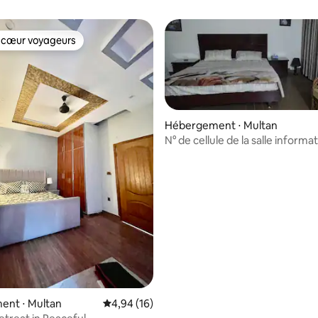
 cœur voyageurs
 cœur voyageurs
Hébergement ⋅ Multan
N° de cellule de la salle informat
03366386547
r la base de 17 commentaires : 4,53 sur 5
ent ⋅ Multan
Évaluation moyenne sur la base de 16 comme
4,94 (16)