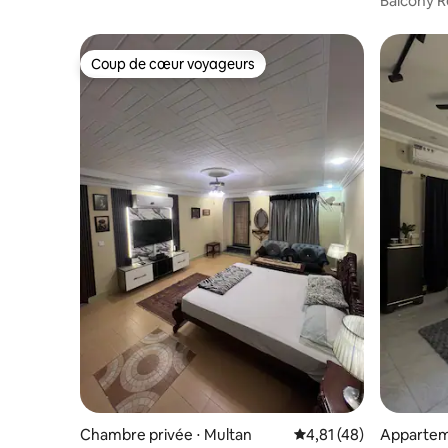
Balcony R
Locality|
Coup de cœur voyageurs
Coup de cœur voyageurs
Chambre privée ⋅ Multan
Évaluation moyenne su
4,81 (48)
Appartem