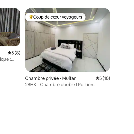
Coup de cœur voyageurs
Coups de cœur voyageurs les plus appréciés
Évaluation moyenne sur la base de 8 commentaires : 5 sur 5
5 (8)
ique :
Chambre privée ⋅ Multan
Évaluation moyenne
5 (10)
2BHK - Chambre double I Portion
complète | Multan
ntaires : 4,94 sur 5