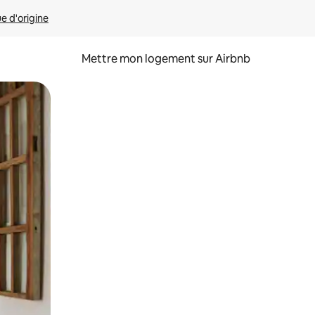
ue d'origine
Mettre mon logement sur Airbnb
sant glisser.