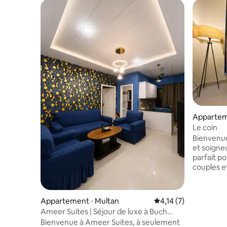
Appartem
Le coin
Bienvenue
et soigne
parfait po
couples et
espace mi
entièreme
nécessair
Appartement ⋅ Multan
Évaluation moyenne s
4,14 (7)
relaxant 
Ameer Suites | Séjour de luxe à Buch
confortabl
Villas
Bienvenue à Ameer Suites, à seulement
débit, un