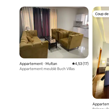
Coup de
Coup de
Appartement ⋅ Multan
Évaluation moyenne su
4,53 (17)
Appartement meublé Buch Villas
Appartem