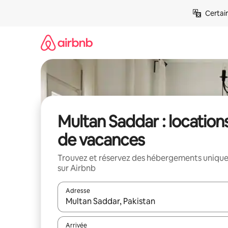
Aller
Certai
directement
au
contenu
Multan Saddar : location
de vacances
Trouvez et réservez des hébergements uniqu
sur Airbnb
Adresse
Lorsque les résultats s'affichent, utilisez les flèc
Arrivée