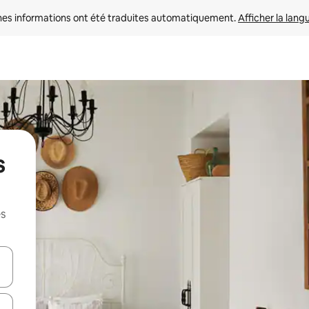
nes informations ont été traduites automatiquement. 
Afficher la lang
s
es
hes vers le haut et vers le bas pour les parcourir ou en appuyant et en fai