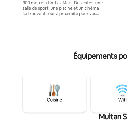
300 mètres d'Imtiaz Mart. Des cafés, une
une salle
salle de sport, une piscine et un cinéma
soyez en v
se trouvent tous à proximité pour vos
vous prof
besoins en matière de divertissement et
paisible 
de style de vie. Nous demandons aux
l'impressi
voyageurs de maintenir la propreté et de
chez vous
prendre soin de la propriété. Tout
dommage sera à la charge du voyageur.
Pour les longs séjours, les factures
d'électricité seront payées par les
Équipements pop
voyageurs et l'appartement devra être
restitué dans le même état. Climatisation
disponible dans une chambre. Profitez
d'un séjour paisible et confortable chez
nous à Ameer Suites.
Cuisine
Wifi
Multan S