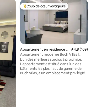
Maison d'
Coup de cœur voyageurs
Superhô
Coups de cœur voyageurs les plus appréciés
Superhô
La résid
ASNB Res
au cœur 
design é
paisible 
donnant 
élégantes
attenante
repas raf
Appartement en résidence ⋅
Évaluation moyenne su
4,9 (109)
piscine 
Multan
Appartement moderne Buch Villas |
mmentaires : 5 sur 5
de l'eau.
Studio
L'un des meilleurs studios à proximité.
luxuriant
L'appartement est situé dans l'un des
ou les ma
bâtiments les plus haut de gamme de
est votre
Buch villas, à un emplacement privilégié.
luxe et d
L'ambiance est très paisible et
Couples n
confortable tout en étant élégante. Il est
au 2e étage. Le bâtiment dispose
également d'un ascenseur, offrant un
accès facile aux voyageurs à mobilité
réduite, y compris ceux qui utilisent des
fauteuils roulants. Un onduleur a été