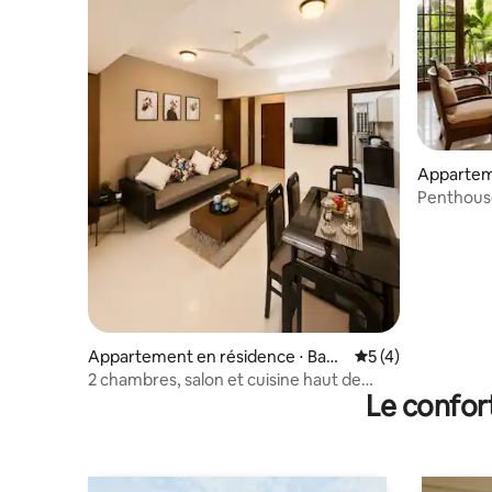
Appartem
Penthouse 
Grande t
Appartement en résidence ⋅ Band
Évaluation moyenn
5 (4)
ra West
2 chambres, salon et cuisine haut de
Le confor
gamme près de Linking Road, Bandra