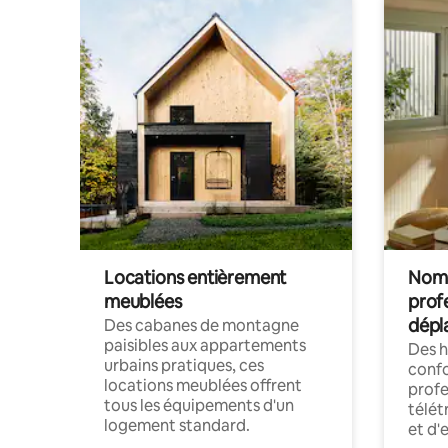
Locations entièrement
Noma
meublées
prof
dépl
Des cabanes de montagne
paisibles aux appartements
Des 
urbains pratiques, ces
confo
locations meublées offrent
profe
tous les équipements d'un
télét
logement standard.
et d'