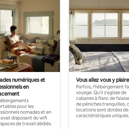
des numériques et
Vous allez vous y plaire
essionnels en
Parfois, l'hébergement fai
voyage. Qu'il s'agisse de
acement
cabanes à flanc de falais
hébergements
de péniches tranquilles, 
rtables pour les
locations sont dotées de
ssionnels nomades et en
caractéristiques uniques
ravail disposant du wifi
espaces de travail dédiés.