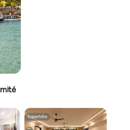
imité
Superhôte
Superhôte