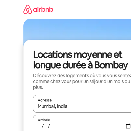
Aller
directement
au
contenu
Locations moyenne et
longue durée à Bombay
Découvrez des logements où vous vous sente
comme chez vous pour un séjour d'un mois ou
plus.
Adresse
Lorsque les résultats s'affichent, utilisez les flèc
Arrivée