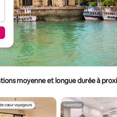
tions moyenne et longue durée à prox
de cœur voyageurs
Superhôte
 cœur voyageurs les plus appréciés
Superhôte