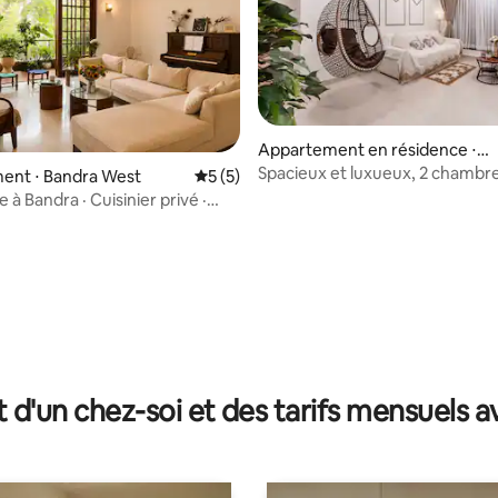
Appartement en résidence ⋅
Malad Est
Spacieux et luxueux, 2 chambre
ent ⋅ Bandra West
Évaluation moyenne sur la base de 5 co
5 (5)
et cuisine (récemment rénové,
à Bandra · Cuisinier privé ·
Nesco)
errasse
e sur la base de 4 commentaires : 5 sur 5
t d'un chez-soi et des tarifs mensuels 