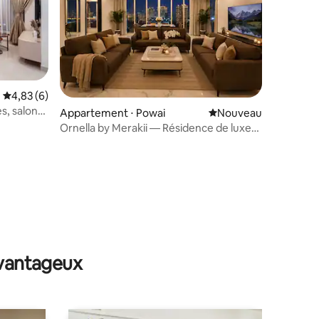
Évaluation moyenne sur la base de 6 commentaires : 4,83 sur 5
4,83 (6)
s, salon
mmentaires : 5 sur 5
Appartement ⋅ Powai
Nouvel hébergement
Nouveau
 près de
Ornella by Merakii — Résidence de luxe
Executive.
avantageux