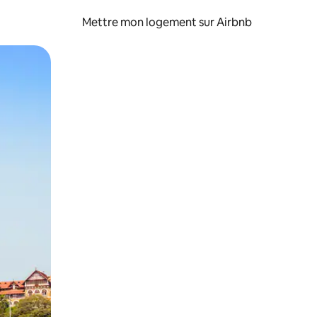
Mettre mon logement sur Airbnb
sant glisser.