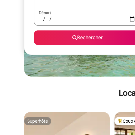
Départ
Rechercher
Loca
Superhôte
Coup 
Superhôte
Coups de