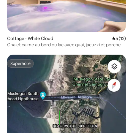
Cottage ⋅ White Cloud
Évaluation
5 (12)
Chalet calme au bord du lac avec quai, jacuzzi et porche
Superhôte
Superhôte