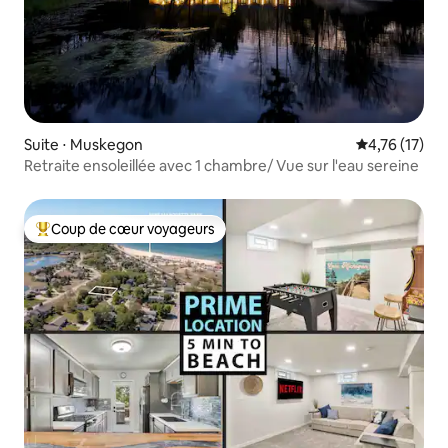
Suite ⋅ Muskegon
Évaluation mo
4,76 (17)
Retraite ensoleillée avec 1 chambre/ Vue sur l'eau sereine
Coup de cœur voyageurs
Coups de cœur voyageurs les plus appréciés