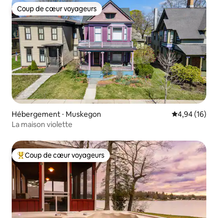
Coup de cœur voyageurs
Coup de cœur voyageurs
Hébergement ⋅ Muskegon
Évaluation mo
4,94 (16)
La maison violette
Coup de cœur voyageurs
Coups de cœur voyageurs les plus appréciés