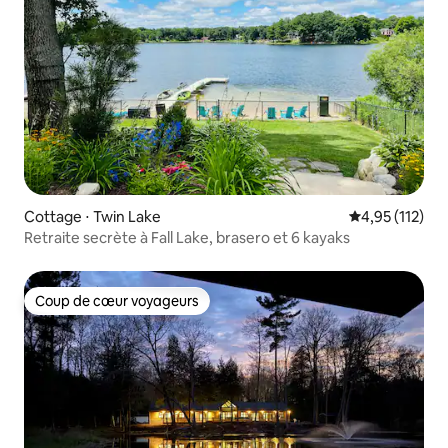
Cottage ⋅ Twin Lake
Évaluation moy
4,95 (112)
Retraite secrète à Fall Lake, brasero et 6 kayaks
Coup de cœur voyageurs
Coup de cœur voyageurs