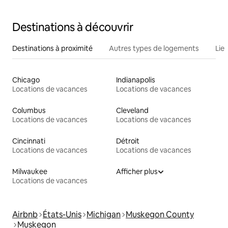
Destinations à découvrir
Destinations à proximité
Autres types de logements
Lie
Chicago
Indianapolis
Locations de vacances
Locations de vacances
Columbus
Cleveland
Locations de vacances
Locations de vacances
Cincinnati
Détroit
Locations de vacances
Locations de vacances
Milwaukee
Afficher plus
Locations de vacances
Airbnb
États-Unis
Michigan
Muskegon County
Muskegon