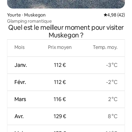
Yourte ⋅ Muskegon
Évaluation mo
4,98 (42)
Glamping romantique
Quel est le meilleur moment pour visiter
Muskegon ?
Mois
Prix moyen
Temp. moy.
Janv.
112 €
-3 °C
Févr.
112 €
-2 °C
Mars
116 €
2 °C
Avr.
129 €
8 °C