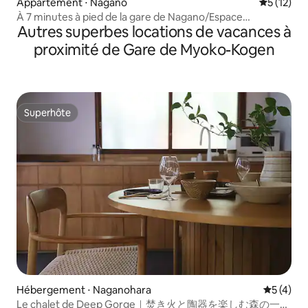
Appartement ⋅ Nagano
Évaluation
5 (12)
À 7 minutes à pied de la gare de Nagano/Espace
Autres superbes locations de vacances à
privé/Cuisine/40 ㎡/Jusqu'à 4 personnes
proximité de Gare de Myoko-Kogen
Superhôte
Superhôte
Hébergement ⋅ Naganohara
Évaluatio
5 (4)
Le chalet de Deep Gorge｜焚き火と陶器を楽しむ森の一棟