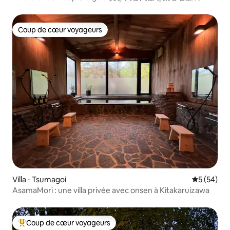
貸し
Coup de cœur voyageurs
Coup de cœur voyageurs
Villa ⋅ Tsumagoi
Évaluation
5 (54)
AsamaMori : une villa privée avec onsen à Kitakaruizawa
Coup de cœur voyageurs
Coups de cœur voyageurs les plus appréciés