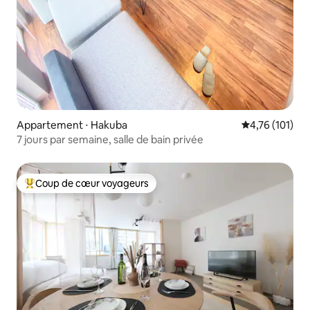
Appartement ⋅ Hakuba
Évaluation moy
4,76 (101)
7 jours par semaine, salle de bain privée
Coup de cœur voyageurs
Coups de cœur voyageurs les plus appréciés