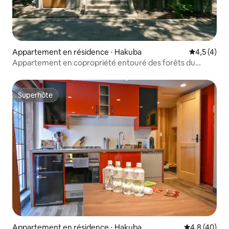
Appartement en résidence ⋅ Hakuba
Évaluation 
4,5 (4)
Appartement en copropriété entouré des forêts du
village de Hakuba_2 chambres (jusqu'à 5 personnes)
Superhôte
Superhôte
Appartement en résidence ⋅ Hakuba
Évaluation m
4,8 (40)