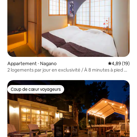
Appartement ⋅ Nagano
Évaluation mo
4,89 (19)
2 logements par jour en exclusivité / À 8 minutes à pied du
temple Zenkō-ji / Pour 6 personnes / 2 chambres /
Expérience autour des cerisiers et de la cérémonie du thé
/ À proximité immédiate de la rue des restaurants de
Coup de cœur voyageurs
Coup de cœur voyageurs
Gando / Parking gratuit inclus