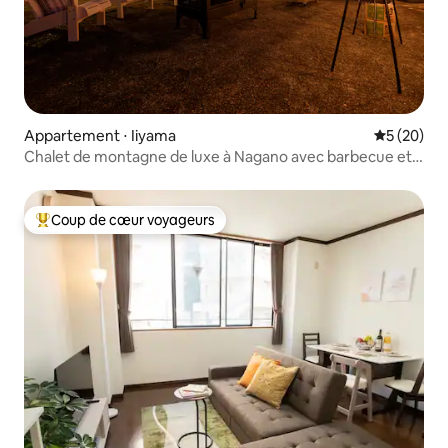
Appartement ⋅ Iiyama
Évaluation
5 (20)
Chalet de montagne de luxe à Nagano avec barbecue et
jacuzzi
Coup de cœur voyageurs
Coups de cœur voyageurs les plus appréciés