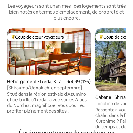
Les voyageurs sont unanimes : ces logements sont très
bien notés en termes d'emplacement, de propreté et
plus encore.
Coup de cœur voyageurs
Coup de cœur 
Coups de cœur voyageurs les plus appréciés
Coups de cœur vo
Hébergement ⋅ Ikeda, Kitaa
Évaluation moyenne sur la base 
4,99 (126)
zumi District
[Shirauma/Uenokichi en septembre]
Location d'un logement entier pour 12
Situé dans la région estivale d'Azumino
Cabane ⋅ Shinano
personnes maximum | 2 saunas
et de la ville d'Ikeda, la vue sur les Alpes
Location de vacan
authentiques
du Nord est magnifique. Vous pourrez
Ressentez-vous la 
profiter pleinement des sites
chalet dans la for
touristiques de montagne à cette
Kurohime ? Faites-
période, comme Kamikochi, la route
du temps et des s
alpine Tateyama Kurobe, Hakuba et
avec vos amis, le