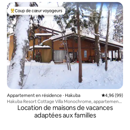
Coup de cœur voyageurs
Coups de cœur voyageurs les plus appréciés
Appartement en résidence ⋅ Hakuba
Évaluation mo
4,96 (99)
Hakuba Resort Cottage Villa Monochrome, appartement
Location de maisons de vacances
familial A
adaptées aux familles