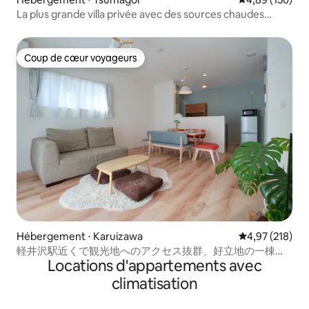
La plus grande villa privée avec des sources chaudes
naturelles
Coup de cœur voyageurs
Coup de cœur voyageurs
Hébergement ⋅ Karuizawa
Évaluation moy
4,97 (218)
軽井沢駅近くで観光地へのアクセス抜群、好立地の一棟貸
Locations d'appartements avec
しの別荘Izumiya house1
climatisation