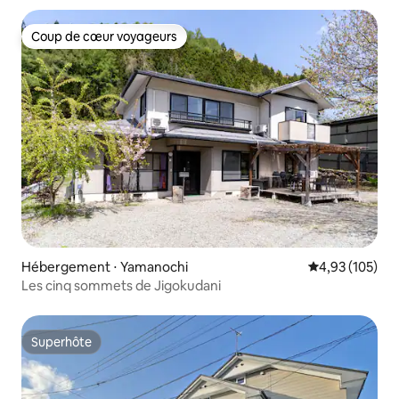
Coup de cœur voyageurs
Coup de cœur voyageurs
Hébergement ⋅ Yamanochi
Évaluation moy
4,93 (105)
Les cinq sommets de Jigokudani
Superhôte
Superhôte