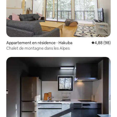
Appartement en résidence ⋅ Hakuba
Évaluation mo
4,88 (98)
Chalet de montagne dans les Alpes