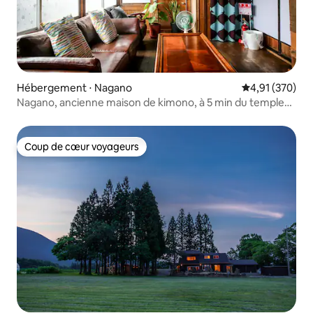
Hébergement ⋅ Nagano
Évaluation moy
4,91 (370)
Nagano, ancienne maison de kimono, à 5 min du temple
Zenkoji
Coup de cœur voyageurs
Coup de cœur voyageurs