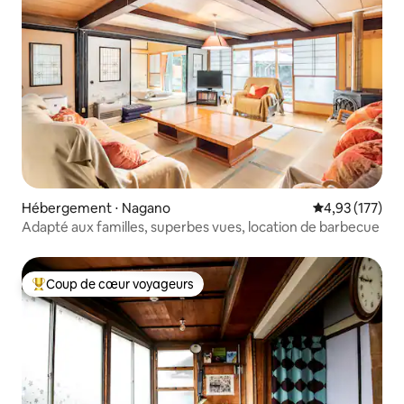
Hébergement ⋅ Nagano
Évaluation moy
4,93 (177)
Adapté aux familles, superbes vues, location de barbecue
Coup de cœur voyageurs
Coups de cœur voyageurs les plus appréciés