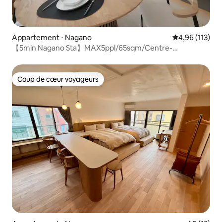
Appartement ⋅ Nagano
Évaluation moy
4,96 (113)
【5min Nagano Sta】MAX5ppl/65sqm/Centre-
ville/Zenkoji
Coup de cœur voyageurs
Coup de cœur voyageurs