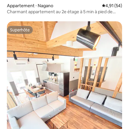
Appartement ⋅ Nagano
Évaluation mo
4,91 (54)
Charmant appartement au 2e étage à 5 min à pied de
Nagano St.
Superhôte
Superhôte