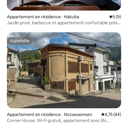
Appartement en résidence ⋅ Hakuba
Évaluatio
5 (9)
Jardin privé, barbecue et appartement confortable près
de la forêt｜Oradoro
Superhôte
Superhôte
Appartement en résidence ⋅ Nozawaonsen
Évaluation mo
4,75 (44)
Corner House, Wi-Fi gratuit, appartement avec lits
jumeaux